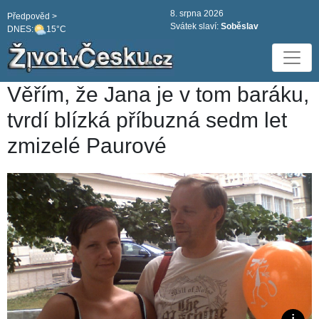
8. srpna 2026
Předpověd >
Svátek slaví:
Soběslav
DNES:
15°C
Věřím, že Jana je v tom baráku,
tvrdí blízká příbuzná sedm let
zmizelé Paurové