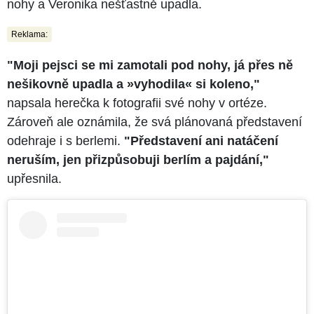
nohy a Veronika nešťastně upadla.
Reklama:
"Moji pejsci se mi zamotali pod nohy, já přes ně
nešikovně upadla a »vyhodila« si koleno,"
napsala herečka k fotografii své nohy v ortéze.
Zároveň ale oznámila, že svá plánovaná představení
odehraje i s berlemi.
"Představení ani natáčení
neruším, jen přizpůsobuji berlím a pajdání,"
upřesnila.