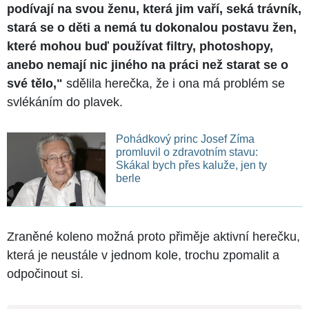
podívají na svou ženu, která jim vaří, seká trávník,
stará se o děti a nemá tu dokonalou postavu žen,
které mohou buď používat filtry, photoshopy,
anebo nemají nic jiného na práci než starat se o
své tělo,"
sdělila herečka, že i ona má problém se
svlékáním do plavek.
Pohádkový princ Josef Zíma
promluvil o zdravotním stavu:
Skákal bych přes kaluže, jen ty
berle
Zraněné koleno možná proto přiměje aktivní herečku,
která je neustále v jednom kole, trochu zpomalit a
odpočinout si.