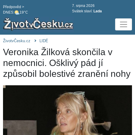
7. srpna 2026
Předpověd >
Svátek slaví:
Lada
DNES:
19°C
ŽivotvČesku.cz
LIDÉ
Veronika Žilková skončila v
nemocnici. Ošklivý pád jí
způsobil bolestivé zranění nohy