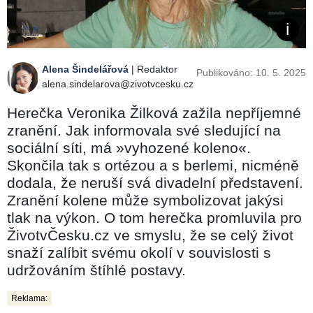
Alena Šindelářová
| Redaktor
Publikováno: 10. 5. 2025
alena.sindelarova@zivotvcesku.cz
Herečka Veronika Žilková zažila nepříjemné
zranění. Jak informovala své sledující na
sociální síti, má »vyhozené koleno«.
Skončila tak s ortézou a s berlemi, nicméně
dodala, že neruší svá divadelní představení.
Zranění kolene může symbolizovat jakýsi
tlak na výkon. O tom herečka promluvila pro
ŽivotvČesku.cz ve smyslu, že se celý život
snaží zalíbit svému okolí v souvislosti s
udržováním štíhlé postavy.
Reklama: