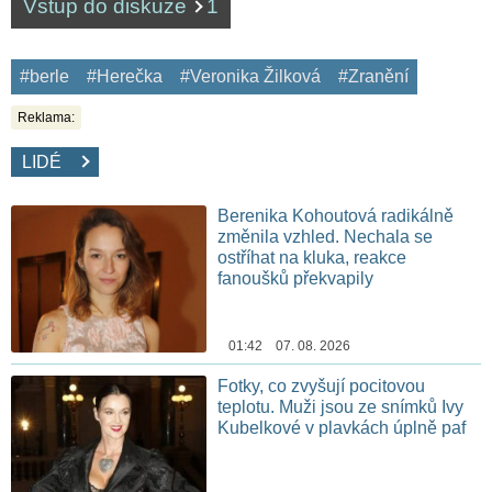
Vstup do diskuze
1
#berle
#Herečka
#Veronika Žilková
#Zranění
Reklama:
LIDÉ
Berenika Kohoutová radikálně
změnila vzhled. Nechala se
ostříhat na kluka, reakce
fanoušků překvapily
01:42 07. 08. 2026
Fotky, co zvyšují pocitovou
teplotu. Muži jsou ze snímků Ivy
Kubelkové v plavkách úplně paf