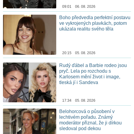
09:01 06. 08. 2026
Boho předvedla perfektní postavu
ve vykrojených plavkách, potom
ukázala realitu svého těla
20:15 05. 08. 2026
Rudý ďábel a Barbie rodeo jsou
pryč. Lela po rozchodu s
Karlosem mění život i image,
tleská jí i Sandeva
17:34 05. 08. 2026
Belohorcová o působení v
lechtivém pořadu. Známý
moderátor přiznal, že ji dírkou
sledoval pod dekou