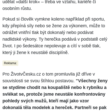
udělat »další krok« – třeba ve vztahu, kariéře či
osobním růstu.
Pokud si člověk vymkne koleno například při sportu,
kdy přepíná síly nebo se žene za výkonem, může to
odrážet vnitřní tlak být dokonalý nebo podávat
nadlidské výkony. Ty herečka podává v podstatě celý
život. I po šedesátce nepolevuje a cítí v sobě tlak,
který ji žene k neustálé disciplíně.
Reklama:
Pro ŽivotvČesku.cz o tom promluvila již dříve v
souvislosti se svou štíhlou postavou.
"Všechny ženy
se stydíme chodit na koupaliště nebo k rybníku a
svlékat se, protože jsme neustále konfrontovány
pohledy svých mužů, kteří mají jako vzor
dokonalá těla modelek a hereček. Partneři se pak