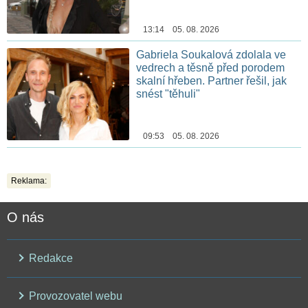
13:14 05. 08. 2026
Gabriela Soukalová zdolala ve
vedrech a těsně před porodem
skalní hřeben. Partner řešil, jak
snést "těhuli"
09:53 05. 08. 2026
Reklama:
O nás
Redakce
Provozovatel webu