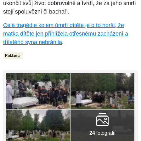
ukončit svůj život dobrovolně a tvrdí, že za jeho smrtí
stojí spoluvězni či bachaři.
Celá tragédie kolem úmrtí dítěte je o to horší, že
matka dítěte jen přihlížela otřesnému zacházení a
tříletého syna nebránila
.
Reklama:
24
fotografií