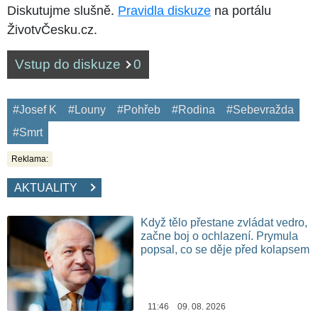
Diskutujme slušně.
Pravidla diskuze
na portálu
ŽivotvČesku.cz.
Vstup do diskuze
0
#Josef K
#Louny
#Pohřeb
#Rodina
#Sebevražda
#Smrt
Reklama:
AKTUALITY
Když tělo přestane zvládat vedro,
začne boj o ochlazení. Prymula
popsal, co se děje před kolapsem
11:46 09. 08. 2026