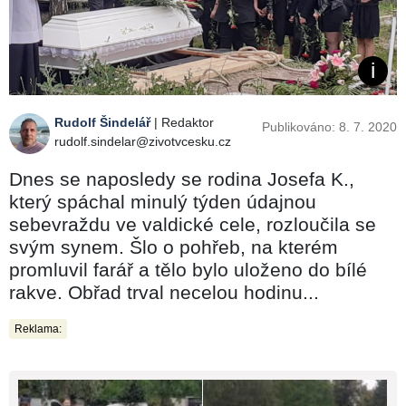
Rudolf Šindelář
| Redaktor
Publikováno: 8. 7. 2020
rudolf.sindelar@zivotvcesku.cz
Dnes se naposledy se rodina Josefa K.,
který spáchal minulý týden údajnou
sebevraždu ve valdické cele, rozloučila se
svým synem. Šlo o pohřeb, na kterém
promluvil farář a tělo bylo uloženo do bílé
rakve. Obřad trval necelou hodinu...
Reklama: