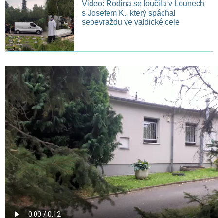
Video: Rodina se loučila v Lounech
s Josefem K., který spáchal
sebevraždu ve valdické cele