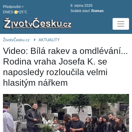
9. srpna 2026
Předpověd >
Svátek slaví:
Roman
DNES:
25°C
ŽivotvČesku.cz
AKTUALITY
Video: Bílá rakev a omdlévání...
Rodina vraha Josefa K. se
naposledy rozloučila velmi
hlasitým nářkem