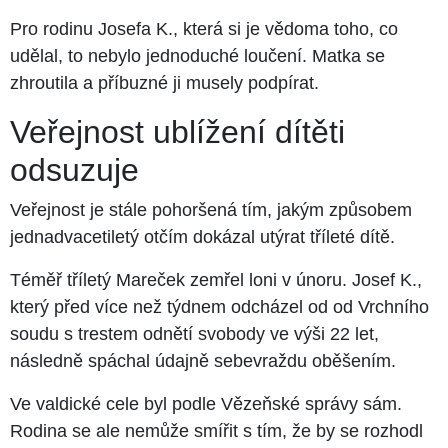
Pro rodinu Josefa K., která si je vědoma toho, co
udělal, to nebylo jednoduché loučení. Matka se
zhroutila a příbuzné ji musely podpírat.
Veřejnost ublížení dítěti
odsuzuje
Veřejnost je stále pohoršená tím, jakým způsobem
jednadvacetiletý otčím dokázal utýrat tříleté dítě.
Téměř tříletý Mareček zemřel loni v únoru. Josef K.,
který před více než týdnem odcházel od od Vrchního
soudu s trestem odnětí svobody ve výši 22 let,
následně spáchal údajně sebevraždu oběšením.
Ve valdické cele byl podle Vězeňské správy sám.
Rodina se ale nemůže smířit s tím, že by se rozhodl