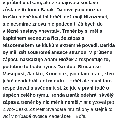
v průběhu utkání, ale v zahajovací sestavě
zůstane Antonín Barák. Dánové jsou možná
trošku méně kvalitní hráči, než mají Nizozemci,
ale nesmíme znovu nic podcenit. Já bych do
vítězné sestavy
»​
nevrtal
«
. Trenér by si měl s
kapitánem sednout a říct, že zápas s
Nizozemskem se klukům extrémně povedl. Darida
by měl dát soukromé ambice stranou. V průběhu
zápasu naskakuje Adam Hložek a respektuje to,
podobné to bude nyní s Daridou. Střídají se
Masopust, Jankto, Krmenčík, jsou tam hráči, kteří
ještě neodehráli ani minutu... Hráči ale musí toto
respektovat a uvědomit si, že jde v první řadě o
úspěch celého týmu. Tonda Barák odehrál skvělý
zápas a trenér by nic měnit neměl,"
analyzoval pro
ŽivotvČesku.cz Petr Švancara hru zálohy a stejně to
vidí v případě dvojice Kadeřábek - Bořil.