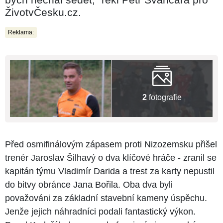
ŽivotvČesku.cz.
Reklama:
2
fotografie
Před osmifinálovým zápasem proti Nizozemsku přišel
trenér Jaroslav Šilhavý o dva klíčové hráče - zranil se
kapitán týmu Vladimír Darida a trest za karty nepustil
do bitvy obránce Jana Bořila. Oba dva byli
považováni za základní stavební kameny úspěchu.
Jenže jejich náhradníci podali fantastický výkon.