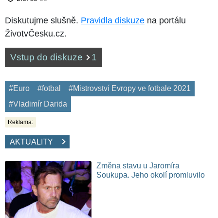
Diskutujme slušně.
Pravidla diskuze
na portálu
ŽivotvČesku.cz.
Vstup do diskuze
1
#Euro
#fotbal
#Mistrovství Evropy ve fotbale 2021
#Vladimír Darida
Reklama:
AKTUALITY
Změna stavu u Jaromíra
Soukupa. Jeho okolí promluvilo