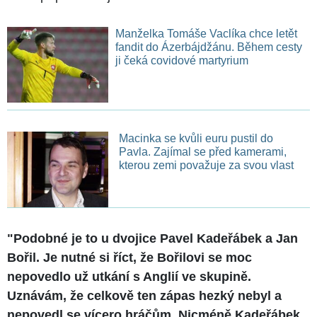
Manželka Tomáše Vaclíka chce letět
fandit do Ázerbájdžánu. Během cesty
ji čeká covidové martyrium
Macinka se kvůli euru pustil do
Pavla. Zajímal se před kamerami,
kterou zemi považuje za svou vlast
"Podobné je to u dvojice Pavel Kadeřábek a Jan
Bořil. Je nutné si říct, že Bořilovi se moc
nepovedlo už utkání s Anglií ve skupině.
Uznávám, že celkově ten zápas hezký nebyl a
nepovedl se vícero hráčům. Nicméně Kadeřábek