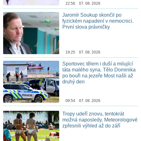
22:56 07. 08. 2026
Jaromír Soukup skončil po
fyzickém napadení v nemocnici.
První slova právničky
19:25 07. 08. 2026
Sportovec tělem i duší a milující
táta malého syna. Tělo Dominika
po bouři na jezeře Most našli až
druhý den
09:54 07. 08. 2026
Tropy udeří znovu, tentokrát
možná naposledy. Meteorologové
zpřesnili výhled až do září