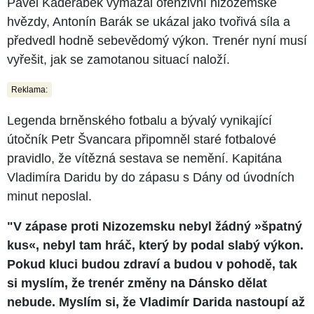
Pavel Kadeřábek vymazal ofenzivní nizozemské
hvězdy, Antonín Barák se ukázal jako tvořivá síla a
předvedl hodně sebevědomý výkon. Trenér nyní musí
vyřešit, jak se zamotanou situací naloží.
Reklama:
Legenda brněnského fotbalu a bývalý vynikající
útočník Petr Švancara připomněl staré fotbalové
pravidlo, že vítězná sestava se nemění. Kapitána
Vladimíra Daridu by do zápasu s Dány od úvodních
minut neposlal.
"V zápase proti Nizozemsku nebyl žádný »​špatný
kus«, nebyl tam hráč, který by podal slabý výkon.
Pokud kluci budou zdraví a budou v pohodě, tak
si myslím, že trenér změny na Dánsko dělat
nebude. Myslím si, že Vladimír Darida nastoupí až