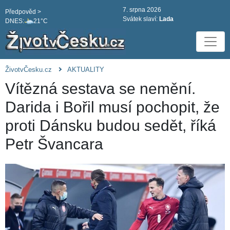
7. srpna 2026
Předpověd >
Svátek slaví:
Lada
DNES:
21°C
ŽivotvČesku.cz
AKTUALITY
Vítězná sestava se nemění.
Darida i Bořil musí pochopit, že
proti Dánsku budou sedět, říká
Petr Švancara