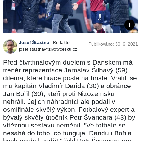
Josef Šťastna
| Redaktor
Publikováno: 30. 6. 2021
josef.stastna@zivotvcesku.cz
Před čtvrtfinálovým duelem s Dánskem má
trenér reprezentace Jaroslav Šilhavý (59)
dilema, které hráče pošle na hřiště. Vrátili se
mu kapitán Vladimír Darida (30) a obránce
Jan Bořil (30), kteří proti Nizozemsku
nehráli. Jejich náhradníci ale podali v
osmifinále skvělý výkon. Fotbalový expert a
bývalý skvělý útočník Petr Švancara (43) by
vítěznou sestavu neměnil. "Ve fotbale se
nesahá do toho, co funguje. Daridu i Bořila
bych nechal sedět," řekl Petr Švancara pro