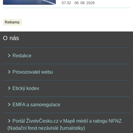
07:32 06. 08. 2026
Reklama:
O nás
Redakce
Provozovatel webu
Etický kodex
EMFA a samoregulace
Portál ŽivotvČesku.cz v Mapě médií a ratingu NFNZ
(Nadační fond nezávislé žurnalistiky)