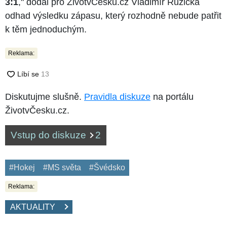
3:1
," dodal pro ŽivotvČesku.cz Vladimír Růžička
odhad výsledku zápasu, který rozhodně nebude patřit
k těm jednoduchým.
Reklama:
Diskutujme slušně.
Pravidla diskuze
na portálu
ŽivotvČesku.cz.
Vstup do diskuze
2
#Hokej
#MS světa
#Švédsko
Reklama:
AKTUALITY