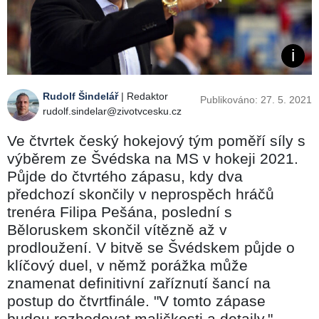
Rudolf Šindelář
| Redaktor
Publikováno: 27. 5. 2021
rudolf.sindelar@zivotvcesku.cz
Ve čtvrtek český hokejový tým poměří síly s
výběrem ze Švédska na MS v hokeji 2021.
Půjde do čtvrtého zápasu, kdy dva
předchozí skončily v neprospěch hráčů
trenéra Filipa Pešána, poslední s
Běloruskem skončil vítězně až v
prodloužení. V bitvě se Švédskem půjde o
klíčový duel, v němž porážka může
znamenat definitivní zaříznutí šancí na
postup do čtvrtfinále. "V tomto zápase
budou rozhodovat maličkosti a detaily,"