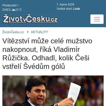
7. srpna 2026
Předpověd >
Svátek slaví:
Lada
DNES:
21°C
ŽivotvČesku.cz
AKTUALITY
Vítězství může celé mužstvo
nakopnout, říká Vladimír
Růžička. Odhadl, kolik Češi
vstřelí Švédům gólů