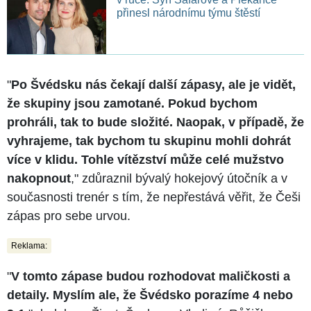
přinesl národnímu týmu štěstí
"
Po Švédsku nás čekají další zápasy, ale je vidět,
že skupiny jsou zamotané. Pokud bychom
prohráli, tak to bude složité. Naopak, v případě, že
vyhrajeme, tak bychom tu skupinu mohli dohrát
více v klidu. Tohle vítězství může celé mužstvo
nakopnout
," zdůraznil bývalý hokejový útočník a v
současnosti trenér s tím, že nepřestává věřit, že Češi
zápas pro sebe urvou.
Reklama:
"
V tomto zápase budou rozhodovat maličkosti a
detaily. Myslím ale, že Švédsko porazíme 4 nebo