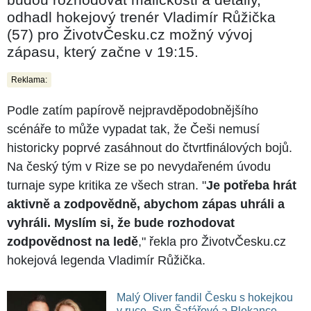
odhadl hokejový trenér Vladimír Růžička
(57) pro ŽivotvČesku.cz možný vývoj
zápasu, který začne v 19:15.
Reklama:
Podle zatím papírově nejpravděpodobnějšího
scénáře to může vypadat tak, že Češi nemusí
historicky poprvé zasáhnout do čtvrtfinálových bojů.
Na český tým v Rize se po nevydařeném úvodu
turnaje sype kritika ze všech stran. "
Je potřeba hrát
aktivně a zodpovědně, abychom zápas uhráli a
vyhráli. Myslím si, že bude rozhodovat
zodpovědnost na ledě
," řekla pro ŽivotvČesku.cz
hokejová legenda Vladimír Růžička.
Malý Oliver fandil Česku s hokejkou
v ruce. Syn Šafářové a Plekance