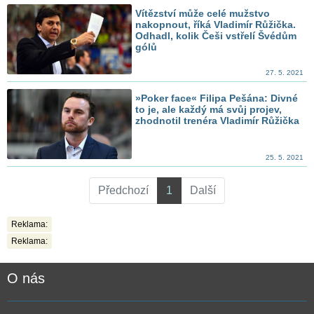
Vítězství může celé mužstvo
nakopnout, říká Vladimír Růžička.
Odhadl, kolik Češi vstřelí Švédům
gólů
27. 5. 2021
»Poker face« Filipa Pešána: Divné
to je, ale každý má svůj projev,
zhodnotil trenéra Vladimír Růžička
25. 5. 2021
Předchozí
1
Další
Reklama:
Reklama:
O nás