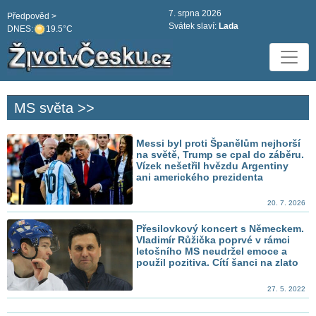
7. srpna 2026
Předpověd >
Svátek slaví:
Lada
DNES:
19.5°C
MS světa >>
Messi byl proti Španělům nejhorší
na světě, Trump se cpal do záběru.
Vízek nešetřil hvězdu Argentiny
ani amerického prezidenta
20. 7. 2026
Přesilovkový koncert s Německem.
Vladimír Růžička poprvé v rámci
letošního MS neudržel emoce a
použil pozitiva. Cítí šanci na zlato
27. 5. 2022