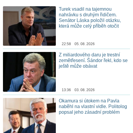
Turek vsadil na tajemnou
nahrávku s druhým řidičem.
Senátor Láska položil otázku,
která může celý příběh otočit
22:58 05. 08. 2026
Z miliardového daru je trestní
zemětřesení. Šándor řekl, kdo se
ještě může obávat
13:36 03. 08. 2026
Okamura si útokem na Pavla
naběhl na vlastní vidle. Politolog
popsal jeho zásadní problém