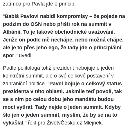
zatímco pro Pavla jde o princip.
"
Babiš Pavlovi nabídl kompromisy – že pojede na
podzim do OSN nebo příští rok na summit v
Albánii. To je takové obchodnické uvažování.
Jenže on podle mě nechápe, nebo možná chápe,
ale je to přes jeho ego, že tady jde o principiální
spor
," uvedl.
Podle politologa totiž prezident nebojuje o jeden
konkrétní summit, ale o své celkové postavení v
zahraniční politice. "
Pavel bojuje o celkový status
prezidenta v této oblasti. Jakmile teď povolí, tak
se s ním po celou dobu jeho mandátu budou
moci vytírat. Tady nejde o jeden summit. Kdyby
šlo jen o jeden summit, myslím, že by se na to
vykašlal
," řekl pro ŽivotvČesku.cz Mlejnek.