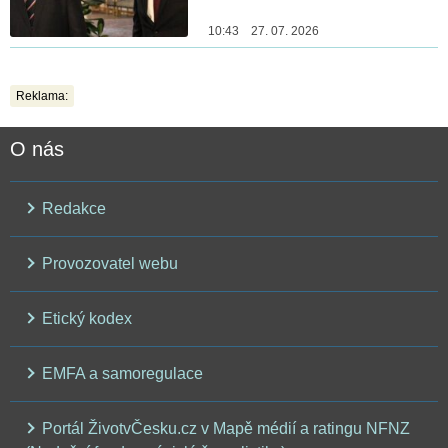
10:43 27. 07. 2026
Reklama:
O nás
Redakce
Provozovatel webu
Etický kodex
EMFA a samoregulace
Portál ŽivotvČesku.cz v Mapě médií a ratingu NFNZ