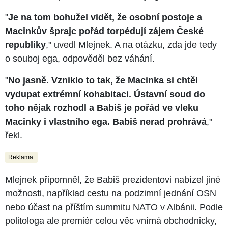
"
Je na tom bohužel vidět, že osobní postoje a
Macinkův šprajc pořád torpédují zájem České
republiky
," uvedl Mlejnek. A na otázku, zda jde tedy
o souboj ega, odpověděl bez váhání.
"
No jasně. Vzniklo to tak, že Macinka si chtěl
vydupat extrémní kohabitaci. Ústavní soud do
toho nějak rozhodl a Babiš je pořád ve vleku
Macinky i vlastního ega. Babiš nerad prohrává
,"
řekl.
Reklama:
Mlejnek připomněl, že Babiš prezidentovi nabízel jiné
možnosti, například cestu na podzimní jednání OSN
nebo účast na příštím summitu NATO v Albánii. Podle
politologa ale premiér celou věc vnímá obchodnicky,