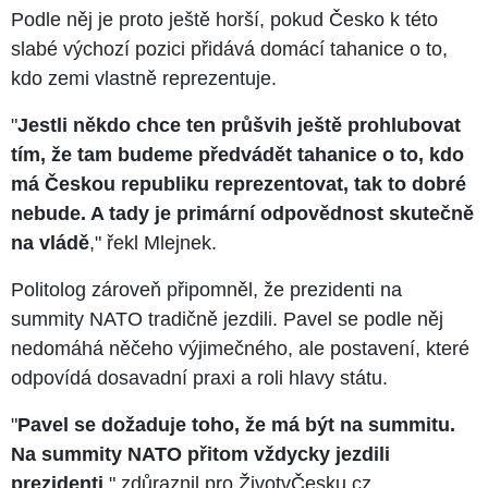
Podle něj je proto ještě horší, pokud Česko k této
slabé výchozí pozici přidává domácí tahanice o to,
kdo zemi vlastně reprezentuje.
"
Jestli někdo chce ten průšvih ještě prohlubovat
tím, že tam budeme předvádět tahanice o to, kdo
má Českou republiku reprezentovat, tak to dobré
nebude. A tady je primární odpovědnost skutečně
na vládě
," řekl Mlejnek.
Politolog zároveň připomněl, že prezidenti na
summity NATO tradičně jezdili. Pavel se podle něj
nedomáhá něčeho výjimečného, ale postavení, které
odpovídá dosavadní praxi a roli hlavy státu.
"
Pavel se dožaduje toho, že má být na summitu.
Na summity NATO přitom vždycky jezdili
prezidenti
," zdůraznil pro ŽivotvČesku.cz.