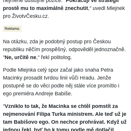
nejméně důstojné pozice. "
Pokračují ve strategii
prostě mu to maximálně znechutit
," uvedl Mlejnek
pro ŽivotvČesku.cz.
Reklama:
Na otázku, zda je podobný postup pro Českou
republiku něčím prospěšný, odpověděl jednoznačně.
"
Ne, určitě ne
," řekl politolog.
Podle Mlejnka celý spor začal jako snaha Petra
Macinky prosadit tvrdou linii vůči Hradu. Jenže
postupně se do věci podle něj stále více promítlo i
ego premiéra Andreje Babiše.
"
Vzniklo to tak, že Macinka se chtěl pomstít za
nejmenování Filipa Turka ministrem. Ale teď už je
tam Babišovo ego. On nechce prohrávat. Když už
jednou řekl, byť ho k tomu podle mě dotlačil