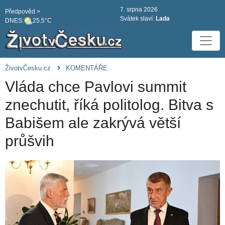
7. srpna 2026
Předpověd >
Svátek slaví:
Lada
DNES:
25.5°C
ŽivotvČesku.cz
KOMENTÁŘE
Vláda chce Pavlovi summit
znechutit, říká politolog. Bitva s
Babišem ale zakrývá větší
průšvih