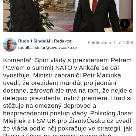
Rudolf Šindelář
| Redaktor
Publikováno: 1. 7. 2026
rudolf.sindelar@zivotvcesku.cz
Komentář: Spor vlády s prezidentem Petrem
Pavlem o summit NATO v Ankaře se dál
vyostřuje. Ministr zahraničí Petr Macinka
uvedl, že prezident mandát pro jednání
dostane, zároveň ale trvá na tom, že nejde o
delegaci prezidenta, nýbrž premiéra. Hrad si
stěžuje na omezený doprovod a
bezprecedentní postup vlády. Politolog Josef
Mlejnek z FSV UK pro ŽivotvČesku.cz uvedl,
že vláda podle něj pokračuje ve strategii, jak
Pavlovi účast na summitu maximálně