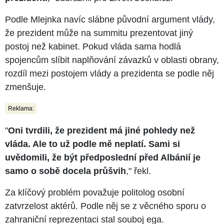
Podle Mlejnka navíc slábne původní argument vlády,
že prezident může na summitu prezentovat jiný
postoj než kabinet. Pokud vláda sama hodlá
spojencům slíbit naplňování závazků v oblasti obrany,
rozdíl mezi postojem vlády a prezidenta se podle něj
zmenšuje.
Reklama:
"
Oni tvrdili, že prezident má jiné pohledy než
vláda. Ale to už podle mě neplatí. Sami si
uvědomili, že být předposlední před Albánií je
samo o sobě docela průšvih
," řekl.
Za klíčový problém považuje politolog osobní
zatvrzelost aktérů. Podle něj se z věcného sporu o
zahraniční reprezentaci stal souboj ega.