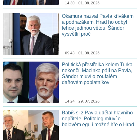
14:30 01. 08. 2026
Okamura nazval Pavla křivákem
a podrazákem. Hrad ho odbyl
lehce jedinou větou, Šándor
vysvětlil proč
09:43 01. 08. 2026
Politická přestřelka kolem Turka
nekončí. Macinka pálí na Pavla,
Šándor mluví o zoufalém
daňovém poplatníkovi
14:24 29. 07. 2026
Babiš si z Pavla udělal hlavního
nepřítele. Politolog mluví o
bolavém egu i možné hře o Hrad