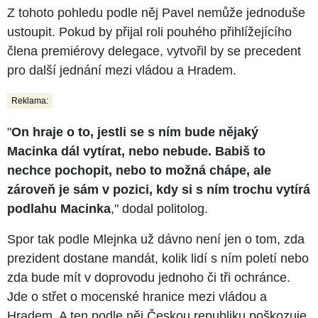
Z tohoto pohledu podle něj Pavel nemůže jednoduše
ustoupit. Pokud by přijal roli pouhého přihlížejícího
člena premiérovy delegace, vytvořil by se precedent
pro další jednání mezi vládou a Hradem.
Reklama:
"
On hraje o to, jestli se s ním bude nějaký
Macinka dál vytírat, nebo nebude. Babiš to
nechce pochopit, nebo to možná chápe, ale
zároveň je sám v pozici, kdy si s ním trochu vytírá
podlahu Macinka
," dodal politolog.
Spor tak podle Mlejnka už dávno není jen o tom, zda
prezident dostane mandát, kolik lidí s ním poletí nebo
zda bude mít v doprovodu jednoho či tři ochránce.
Jde o střet o mocenské hranice mezi vládou a
Hradem. A ten podle něj Českou republiku poškozuje