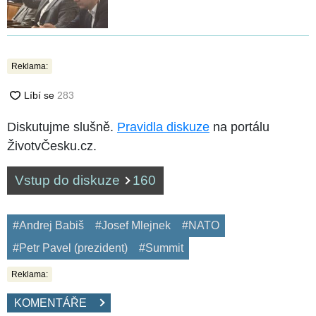
Reklama:
Diskutujme slušně.
Pravidla diskuze
na portálu
ŽivotvČesku.cz.
Vstup do diskuze
160
#Andrej Babiš
#Josef Mlejnek
#NATO
#Petr Pavel (prezident)
#Summit
Reklama:
KOMENTÁŘE