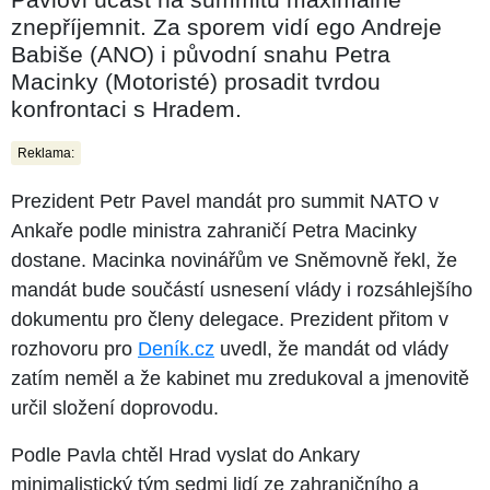
znepříjemnit. Za sporem vidí ego Andreje
Babiše (ANO) i původní snahu Petra
Macinky (Motoristé) prosadit tvrdou
konfrontaci s Hradem.
Reklama:
Prezident Petr Pavel mandát pro summit NATO v
Ankaře podle ministra zahraničí Petra Macinky
dostane. Macinka novinářům ve Sněmovně řekl, že
mandát bude součástí usnesení vlády i rozsáhlejšího
dokumentu pro členy delegace. Prezident přitom v
rozhovoru pro
Deník.cz
uvedl, že mandát od vlády
zatím neměl a že kabinet mu zredukoval a jmenovitě
určil složení doprovodu.
Podle Pavla chtěl Hrad vyslat do Ankary
minimalistický tým sedmi lidí ze zahraničního a