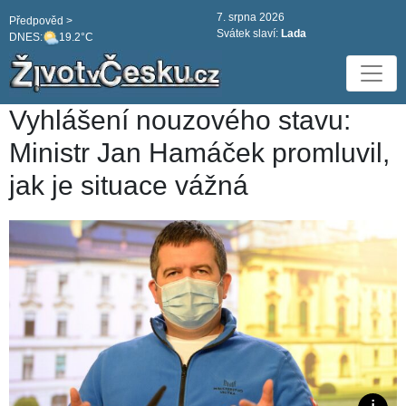
7. srpna 2026
Předpověd >
Svátek slaví:
Lada
DNES:
19.2°C
Vyhlášení nouzového stavu:
Ministr Jan Hamáček promluvil,
jak je situace vážná