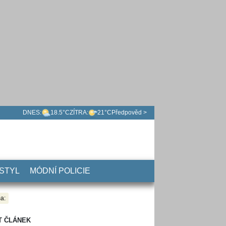
DNES:
18.5°C
ZÍTRA:
21°C
Předpověd >
 STYL
MÓDNÍ POLICIE
a:
T ČLÁNEK