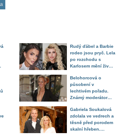
la
vá
Rudý ďábel a Barbie
rodeo jsou pryč. Lela
po rozchodu s
Karlosem mění život i
image, tleská jí i
Belohorcová o
Sandeva
působení v
ků
lechtivém pořadu.
Známý moderátor
f
přiznal, že ji dírkou
Gabriela Soukalová
sledoval pod dekou
ve
zdolala ve vedrech a
těsně před porodem
skalní hřeben.
ého
Partner řešil, jak