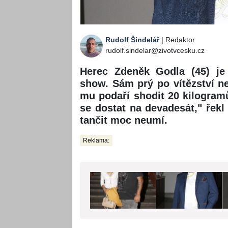
Rudolf Šindelář
| Redaktor
rudolf.sindelar@zivotvcesku.cz
Herec Zdeněk Godla (45) je 
show. Sám prý po vítězství ne
mu podaří shodit 20 kilogram
se dostat na devadesát," řekl
tančit moc neumí.
Reklama: