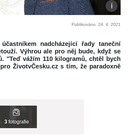
Publikováno: 24. 4. 2021
účastníkem nadcházející řady taneční
touží. Výhrou ale pro něj bude, když se
ů. "Teď vážím 110 kilogramů, chtěl bych
 pro ŽivotvČesku.cz s tím, že paradoxně
3
fotografie