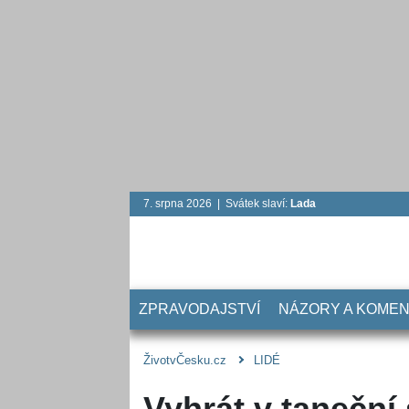
7. srpna 2026 | Svátek slaví:
Lada
ZPRAVODAJSTVÍ
NÁZORY A KOME
ŽivotvČesku.cz
LIDÉ
Vyhrát v taneční