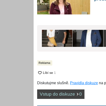
Reklama:
Diskutujme slušně.
Pravidla diskuze
na p
Vstup do diskuze
0