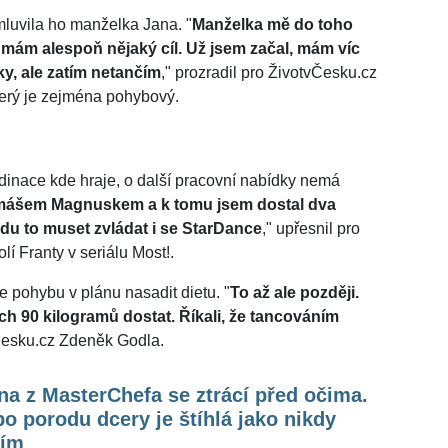
luvila ho manželka Jana. "
Manželka mě do toho
k mám alespoň nějaký cíl. Už jsem začal, mám víc
y, ale zatím netančím
," prozradil pro ŽivotvČesku.cz
terý je zejména pohybový.
rdinace kde hraje, o další pracovní nabídky nemá
omášem Magnuskem a k tomu jsem dostal dva
du to muset zvládat i se StarDance
," upřesnil pro
lí Franty v seriálu Most!.
pohybu v plánu nasadit dietu. "
To až ale později.
ěch 90 kilogramů dostat. Říkali, že tancováním
vČesku.cz Zdeněk Godla.
na z MasterChefa se ztrácí před očima.
o porodu dcery je štíhlá jako nikdy
tím