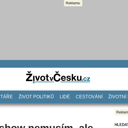
Reklama:
NTÁŘE
ŽIVOT POLITIKŮ
LIDÉ
CESTOVÁNÍ
ŽIVOTNÍ
Reklam
 show nemusím, ale
HLEDA