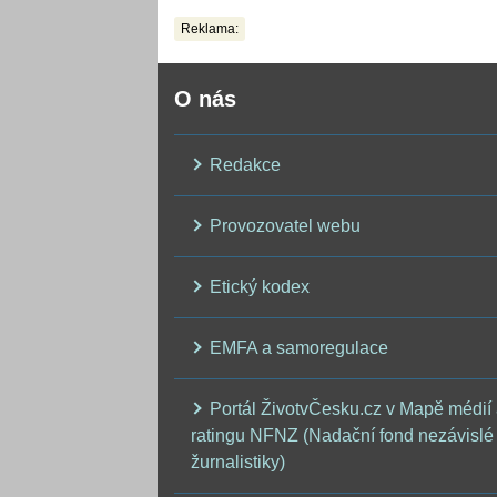
těla
Reklama:
O nás
Redakce
Provozovatel webu
Etický kodex
EMFA a samoregulace
Portál ŽivotvČesku.cz v Mapě médií
ratingu NFNZ (Nadační fond nezávislé
žurnalistiky)