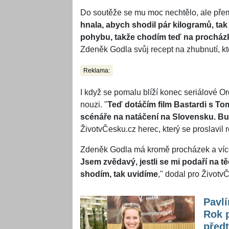
Do soutěže se mu moc nechtělo, ale přem
hnala, abych shodil pár kilogramů, ta
pohybu, takže chodím teď na procházk
Zdeněk Godla svůj recept na zhubnutí, k
Reklama:
I když se pomalu blíží konec seriálové O
nouzi. "
Teď dotáčím film Bastardi s T
scénáře na natáčení na Slovensku. Bu
ŽivotvČesku.cz herec, který se proslavil ro
Zdeněk Godla má kromě procházek a více 
Jsem zvědavý, jestli se mi podaří na t
shodím, tak uvidíme
," dodal pro Život
Pavlí
Rok p
před