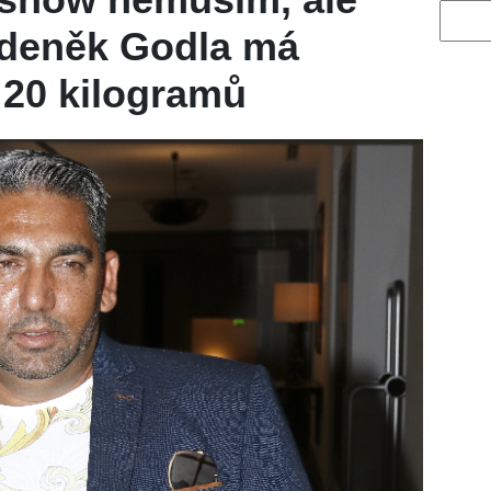
Vyhled
Zdeněk Godla má
í 20 kilogramů