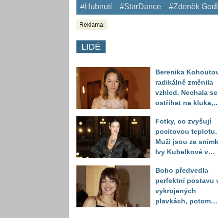
#Hubnutí
#StarDance
#Zdeněk God
Reklama:
LIDÉ
Berenika Kohouto
radikálně změnila
vzhled. Nechala se
ostříhat na kluka,
reakce fanoušků
Fotky, co zvyšují
překvapily
pocitovou teplotu.
Muži jsou ze sním
Ivy Kubelkové v
plavkách úplně pa
Boho předvedla
perfektní postavu 
vykrojených
plavkách, potom
ukázala realitu sv