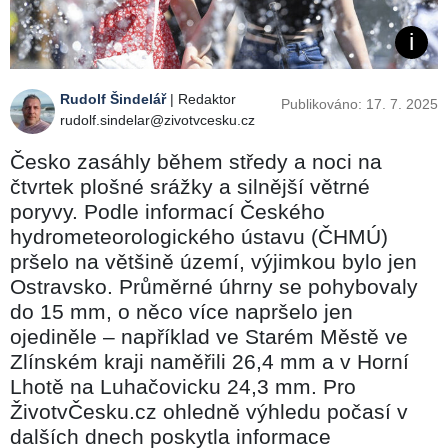
Rudolf Šindelář
| Redaktor
Publikováno: 17. 7. 2025
rudolf.sindelar@zivotvcesku.cz
Česko zasáhly během středy a noci na
čtvrtek plošné srážky a silnější větrné
poryvy. Podle informací Českého
hydrometeorologického ústavu (ČHMÚ)
pršelo na většině území, výjimkou bylo jen
Ostravsko. Průměrné úhrny se pohybovaly
do 15 mm, o něco více napršelo jen
ojediněle – například ve Starém Městě ve
Zlínském kraji naměřili 26,4 mm a v Horní
Lhotě na Luhačovicku 24,3 mm. Pro
ŽivotvČesku.cz ohledně výhledu počasí v
dalších dnech poskytla informace