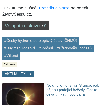
Diskutujme slušně.
Pravidla diskuze
na portálu
ŽivotvČesku.cz.
Vstup do diskuze
0
#Český hydrometeorologický ústav (ČHMÚ)
#Dagmar Honsová
#Počasí
#Předpověď (počasí)
#Víkend
Reklama:
AKTUALITY
Nejdřív téměř zmizí Slunce, pak
přijdou padající hvězdy. Česko
čeká unikátní podívaná