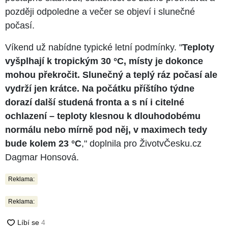
později odpoledne a večer se objeví i slunečné
počasí.
Víkend už nabídne typické letní podmínky. "
Teploty
vyšplhají k tropickým 30 °C, místy je dokonce
mohou překročit. Slunečný a teplý ráz počasí ale
vydrží jen krátce. Na počátku příštího týdne
dorazí další studená fronta a s ní i citelné
ochlazení –⁠⁠⁠⁠⁠⁠ teploty klesnou k dlouhodobému
normálu nebo mírně pod něj, v maximech tedy
bude kolem 23 °C
," doplnila pro ŽivotvČesku.cz
Dagmar Honsová.
Reklama:
Reklama: