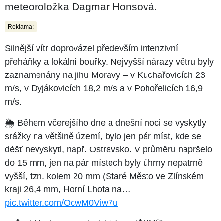
meteoroložka Dagmar Honsová.
Reklama:
Silnější vítr doprovázel především intenzivní
přeháňky a lokální bouřky. Nejvyšší nárazy větru byly
zaznamenány na jihu Moravy –⁠⁠⁠⁠⁠⁠ v Kuchařovicích 23
m/s, v Dyjákovicích 18,2 m/s a v Pohořelicích 16,9
m/s.
🌦 Během včerejšího dne a dnešní noci se vyskytly
srážky na většině území, bylo jen pár míst, kde se
déšť nevyskytl, např. Ostravsko. V průměru napršelo
do 15 mm, jen na pár místech byly úhrny nepatrně
vyšší, tzn. kolem 20 mm (Staré Město ve Zlínském
kraji 26,4 mm, Horní Lhota na…
pic.twitter.com/OcwM0Viw7u