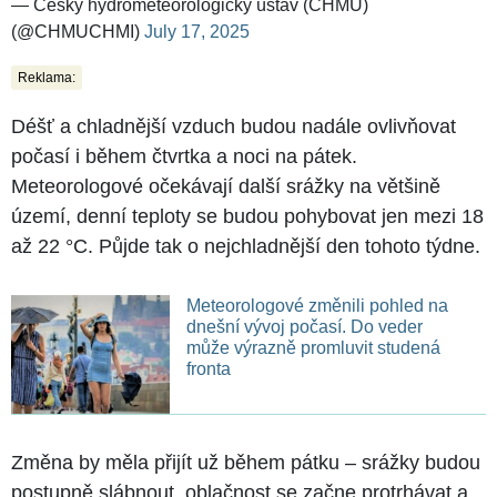
— Český hydrometeorologický ústav (ČHMÚ)
(@CHMUCHMI)
July 17, 2025
Reklama:
Déšť a chladnější vzduch budou nadále ovlivňovat
počasí i během čtvrtka a noci na pátek.
Meteorologové očekávají další srážky na většině
území, denní teploty se budou pohybovat jen mezi 18
až 22 °C. Půjde tak o nejchladnější den tohoto týdne.
Meteorologové změnili pohled na
dnešní vývoj počasí. Do veder
může výrazně promluvit studená
fronta
Změna by měla přijít už během pátku –⁠⁠⁠⁠⁠⁠ srážky budou
postupně slábnout, oblačnost se začne protrhávat a