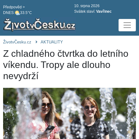
10. srpna 2026
Předpověd >
Svátek slaví:
Vavřinec
DNES:
33.5°C
ŽivotvČesku.cz
AKTUALITY
Z chladného čtvrtka do letního
víkendu. Tropy ale dlouho
nevydrží