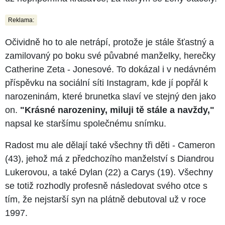
Reklama:
Očividně ho to ale netrápí, protože je stále šťastný a
zamilovaný po boku své půvabné manželky, herečky
Catherine Zeta - Jonesové. To dokázal i v nedávném
příspěvku na sociální síti Instagram, kde jí popřál k
narozeninám, které brunetka slaví ve stejný den jako
on.
"Krásné narozeniny, miluji tě stále a navždy,"
napsal ke staršímu společnému snímku.
Radost mu ale dělají také všechny tři děti - Cameron
(43), jehož má z předchozího manželství s Diandrou
Lukerovou, a také Dylan (22) a Carys (19). Všechny
se totiž rozhodly profesně následovat svého otce s
tím, že nejstarší syn na plátně debutoval už v roce
1997.