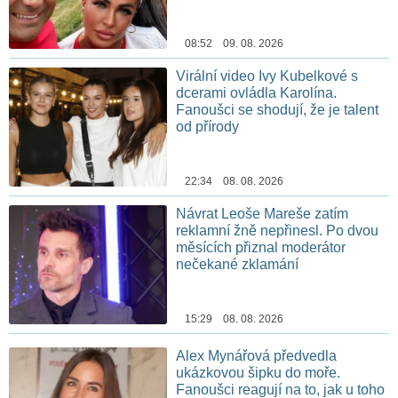
08:52 09. 08. 2026
Virální video Ivy Kubelkové s
dcerami ovládla Karolína.
Fanoušci se shodují, že je talent
od přírody
22:34 08. 08. 2026
Návrat Leoše Mareše zatím
reklamní žně nepřinesl. Po dvou
měsících přiznal moderátor
nečekané zklamání
15:29 08. 08. 2026
Alex Mynářová předvedla
ukázkovou šipku do moře.
Fanoušci reagují na to, jak u toho