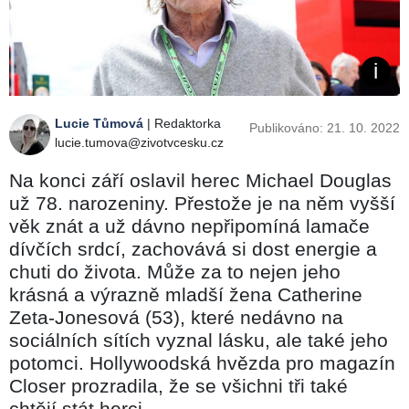
Lucie Tůmová
| Redaktorka
Publikováno: 21. 10. 2022
lucie.tumova@zivotvcesku.cz
Na konci září oslavil herec Michael Douglas
už 78. narozeniny. Přestože je na něm vyšší
věk znát a už dávno nepřipomíná lamače
dívčích srdcí, zachovává si dost energie a
chuti do života. Může za to nejen jeho
krásná a výrazně mladší žena Catherine
Zeta-Jonesová (53), které nedávno na
sociálních sítích vyznal lásku, ale také jeho
potomci. Hollywoodská hvězda pro magazín
Closer prozradila, že se všichni tři také
chtějí stát herci.