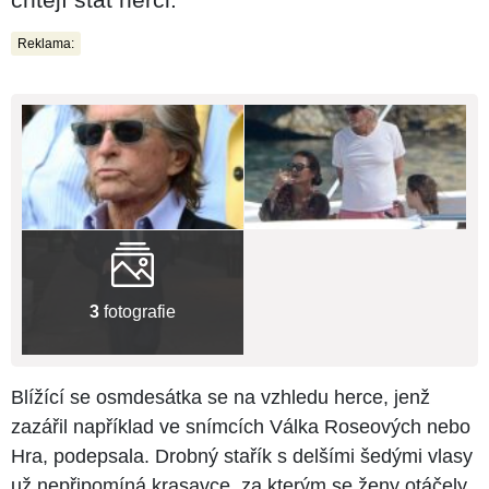
Reklama:
3
fotografie
Blížící se osmdesátka se na vzhledu herce, jenž
zazářil například ve snímcích Válka Roseových nebo
Hra, podepsala. Drobný stařík s delšími šedými vlasy
už nepřipomíná krasavce, za kterým se ženy otáčely.