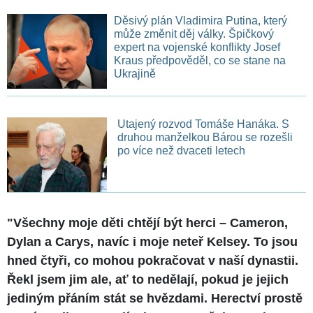
Děsivý plán Vladimira Putina, který
může změnit děj války. Špičkový
expert na vojenské konflikty Josef
Kraus předpověděl, co se stane na
Ukrajině
Utajený rozvod Tomáše Hanáka. S
druhou manželkou Bárou se rozešli
po více než dvaceti letech
"Všechny moje děti chtějí být herci – Cameron,
Dylan a Carys, navíc i moje neteř Kelsey. To jsou
hned čtyři, co mohou pokračovat v naší dynastii.
Řekl jsem jim ale, ať to nedělají, pokud je jejich
jediným přáním stát se hvězdami. Herectví prostě