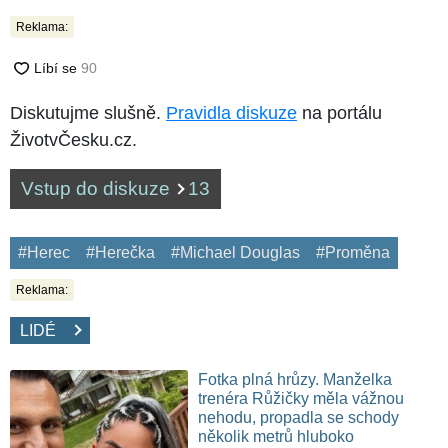
Reklama:
Diskutujme slušně.
Pravidla diskuze
na portálu
ŽivotvČesku.cz.
Vstup do diskuze
13
#Herec
#Herečka
#Michael Douglas
#Proměna
Reklama:
LIDÉ
Fotka plná hrůzy. Manželka
trenéra Růžičky měla vážnou
nehodu, propadla se schody
několik metrů hluboko