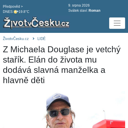
9. srpna 2026
Předpověd >
Svátek slaví:
Roman
DNES:
19.8°C
ŽivotvČesku.cz
LIDÉ
Z Michaela Douglase je vetchý
stařík. Elán do života mu
dodává slavná manželka a
hlavně děti