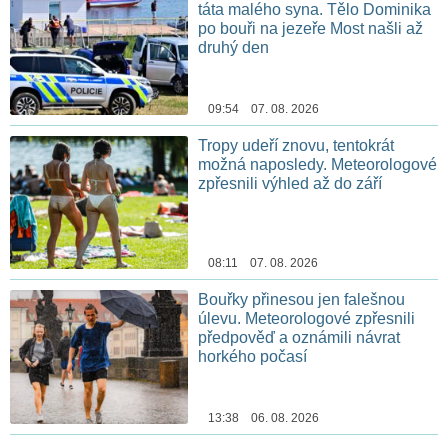
táta malého syna. Tělo Dominika
po bouři na jezeře Most našli až
druhý den
09:54 07. 08. 2026
Tropy udeří znovu, tentokrát
možná naposledy. Meteorologové
zpřesnili výhled až do září
08:11 07. 08. 2026
Bouřky přinesou jen falešnou
úlevu. Meteorologové zpřesnili
předpověď a oznámili návrat
horkého počasí
13:38 06. 08. 2026