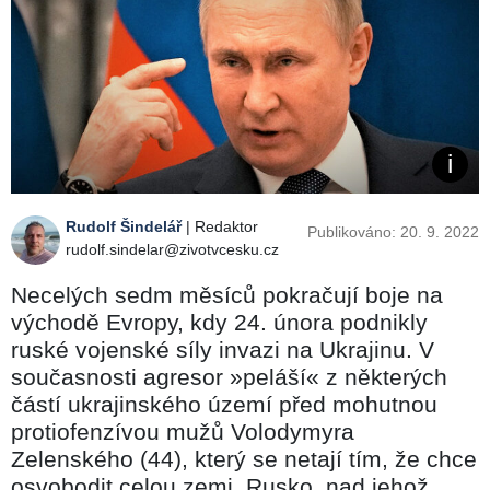
Rudolf Šindelář
| Redaktor
Publikováno: 20. 9. 2022
rudolf.sindelar@zivotvcesku.cz
Necelých sedm měsíců pokračují boje na
východě Evropy, kdy 24. února podnikly
ruské vojenské síly invazi na Ukrajinu. V
současnosti agresor »peláší« z některých
částí ukrajinského území před mohutnou
protiofenzívou mužů Volodymyra
Zelenského (44), který se netají tím, že chce
osvobodit celou zemi. Rusko, nad jehož