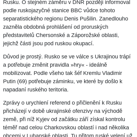
Rusku. O stejném záměru v DNR později informoval
podle ruskojazyčné stanice BBC vůdce tohoto
separatistického regionu Denis Pušilin. Zanedlouho
zazněla obdobná prohlášení od proruských
představitelů Chersonské a Záporožské oblasti,
jejichž části jsou pod ruskou okupací.
Důvod je prostý. Rusko se ve válce s Ukrajinou trápí
a potřebuje změnit pravidla »hry« - ideálně
mobilizovat. Podle všeho tak šéf Kremlu Vladimir
Putin (69) potřebuje záminku, ve které by došlo k
napadaní ruského teritoria.
Zprávy o urychlení referend o přičlenění k Rusku
přicházejí v době ukrajinské ofenzivy na východě
země, při níž Kyjev od začátku září získal kontrolu
téměř nad celou Charkovskou oblastí i nad několika
obcemi v Luhanské oblasti. Tu přitom ruské velení už