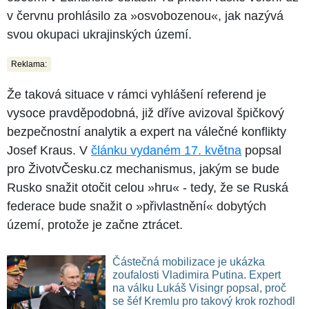
v červnu prohlásilo za »osvobozenou«, jak nazývá
svou okupaci ukrajinských území.
Reklama:
Že taková situace v rámci vyhlášení referend je
vysoce pravděpodobná, již dříve avizoval špičkový
bezpečnostní analytik a expert na válečné konflikty
Josef Kraus. V
článku vydaném 17. května
popsal
pro ŽivotvČesku.cz mechanismus, jakým se bude
Rusko snažit otočit celou »hru« - tedy, že se Ruská
federace bude snažit o »přivlastnění« dobytých
území, protože je začne ztrácet.
Částečná mobilizace je ukázka
zoufalosti Vladimira Putina. Expert
na válku Lukáš Visingr popsal, proč
se šéf Kremlu pro takový krok rozhodl