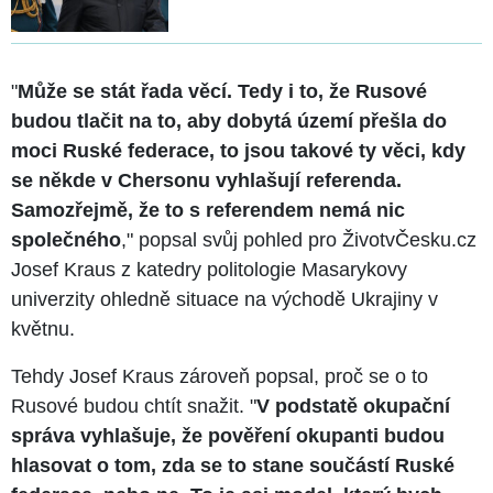
"
Může se stát řada věcí. Tedy i to, že Rusové
budou tlačit na to, aby dobytá území přešla do
moci Ruské federace, to jsou takové ty věci, kdy
se někde v Chersonu vyhlašují referenda.
Samozřejmě, že to s referendem nemá nic
společného
," popsal svůj pohled pro ŽivotvČesku.cz
Josef Kraus z katedry politologie Masarykovy
univerzity ohledně situace na východě Ukrajiny v
květnu.
Tehdy Josef Kraus zároveň popsal, proč se o to
Rusové budou chtít snažit. "
V podstatě okupační
správa vyhlašuje, že pověření okupanti budou
hlasovat o tom, zda se to stane součástí Ruské