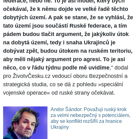
federace, nebo ne. To je asi model, který bych
očekával, že k němu dojde ve velké řadě těchto
dobytých území. A pak se stane, že se vyhlásí, že
tato území jsou součástí Ruské federace, a tím
pádem budou tlačit argument, že jakýkoliv útok
na dobytá území, tedy i snaha Ukrajinců je
dobývat zpět, budou útokem na ruském teritoriu,
aby měli nějaký argument pro agresi. To je asi
něco, co v řádu týdnu podle mě uvidíme
," dodal
pro ŽivotvČesku.cz vedoucí oboru Bezpečnostní a
strategická studia, co se dá z pohledu »speciální
vojenské operace« od ruské strany očekávat.
Andor Šándor: Považuji ruský krok
za velmi nebezpečný s potenciálem,
aby se konflikt rozšířil za hranice
Ukrajiny