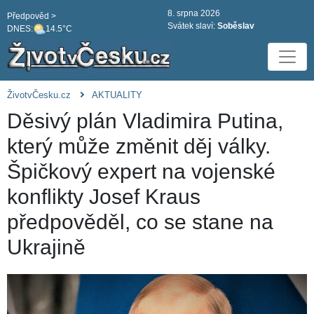
8. srpna 2026
Předpověd >
Svátek slaví:
Soběslav
DNES:
14.5°C
ŽivotvČesku.cz
AKTUALITY
Děsivý plán Vladimira Putina,
který může změnit děj války.
Špičkový expert na vojenské
konflikty Josef Kraus
předpověděl, co se stane na
Ukrajině