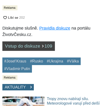
Reklama:
Diskutujme slušně.
Pravidla diskuze
na portálu
ŽivotvČesku.cz.
Vstup do diskuze
109
#Josef Kraus
#Rusko
#Ukrajina
#Válka
#Vladimir Putin
Reklama:
AKTUALITY
Tropy znovu nabírají sílu.
Meteorologové varují před delší