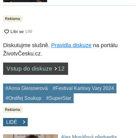
Reklama:
Diskutujme slušně.
Pravidla diskuze
na portálu
ŽivotvČesku.cz.
Vstup do diskuze
12
#Anna Gleisnerová
#Festival Karlovy Vary 2024
#Ondřej Soukup
#SuperStar
Reklama:
LIDÉ
Alex Mynářová předvedla