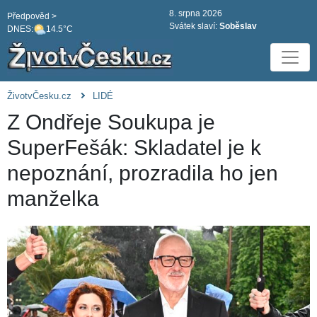
8. srpna 2026
Předpověd >
Svátek slaví:
Soběslav
DNES:
14.5°C
ŽivotvČesku.cz
LIDÉ
Z Ondřeje Soukupa je
SuperFešák: Skladatel je k
nepoznání, prozradila ho jen
manželka