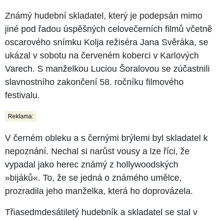
Známý hudební skladatel, který je podepsán mimo
jiné pod řadou úspěšných celovečerních filmů včetně
oscarového snímku Kolja režiséra Jana Svěráka, se
ukázal v sobotu na červeném koberci v Karlových
Varech. S manželkou Luciou Šoralovou se zúčastnili
slavnostního zakončení 58. ročníku filmového
festivalu.
Reklama:
V černém obleku a s černými brýlemi byl skladatel k
nepoznání. Nechal si narůst vousy a lze říci, že
vypadal jako herec známý z hollywoodských
»bijáků«. To, že se jedná o známého umělce,
prozradila jeho manželka, která ho doprovázela.
Třiasedmdesátiletý hudebník a skladatel se stal v