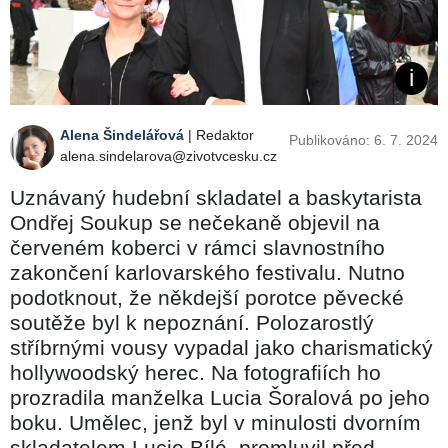
Alena Šindelářová
| Redaktor
Publikováno: 6. 7. 2024
alena.sindelarova@zivotvcesku.cz
Uznávaný hudební skladatel a baskytarista
Ondřej Soukup se nečekaně objevil na
červeném koberci v rámci slavnostního
zakončení karlovarského festivalu. Nutno
podotknout, že někdejší porotce pěvecké
soutěže byl k nepoznání. Polozarostlý
stříbrnými vousy vypadal jako charismatický
hollywoodský herec. Na fotografiích ho
prozradila manželka Lucia Šoralová po jeho
boku. Umělec, jenž byl v minulosti dvorním
skladatelem Lucie Bílé, promluvil před