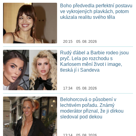
Boho předvedla perfektní postavu
ve vykrojených plavkách, potom
ukázala realitu svého těla
20:15 05. 08. 2026
Rudý ďábel a Barbie rodeo jsou
pryč. Lela po rozchodu s
Karlosem mění život i image,
tleská jí i Sandeva
17:34 05. 08. 2026
Belohorcová o působení v
lechtivém pořadu. Známý
moderátor přiznal, že ji dírkou
sledoval pod dekou
13:14 05. 08. 2026