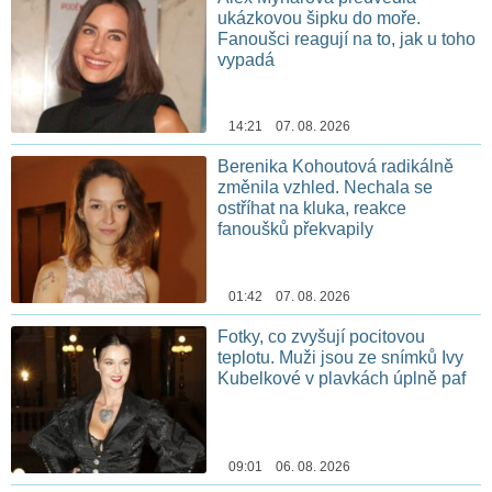
ukázkovou šipku do moře.
Fanoušci reagují na to, jak u toho
vypadá
14:21 07. 08. 2026
Berenika Kohoutová radikálně
změnila vzhled. Nechala se
ostříhat na kluka, reakce
fanoušků překvapily
01:42 07. 08. 2026
Fotky, co zvyšují pocitovou
teplotu. Muži jsou ze snímků Ivy
Kubelkové v plavkách úplně paf
09:01 06. 08. 2026