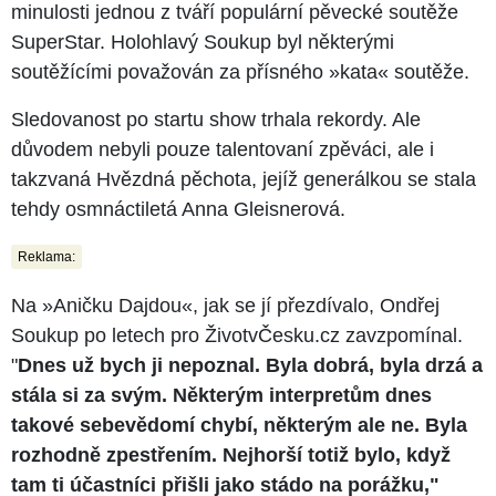
minulosti jednou z tváří populární pěvecké soutěže
SuperStar. Holohlavý Soukup byl některými
soutěžícími považován za přísného »kata« soutěže.
Sledovanost po startu show trhala rekordy. Ale
důvodem nebyli pouze talentovaní zpěváci, ale i
takzvaná Hvězdná pěchota, jejíž generálkou se stala
tehdy osmnáctiletá Anna Gleisnerová.
Reklama:
Na »Aničku Dajdou«, jak se jí přezdívalo, Ondřej
Soukup po letech pro ŽivotvČesku.cz zavzpomínal.
"
Dnes už bych ji nepoznal. Byla dobrá, byla drzá a
stála si za svým. Některým interpretům dnes
takové sebevědomí chybí, některým ale ne. Byla
rozhodně zpestřením. Nejhorší totiž bylo, když
tam ti účastníci přišli jako stádo na porážku,"