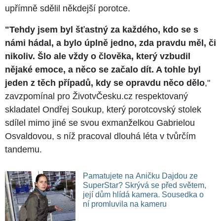
upřímně sdělil někdejší porotce.
"Tehdy jsem byl šťastný za každého, kdo se s
námi hádal, a bylo úplně jedno, zda pravdu měl, či
nikoliv. Šlo ale vždy o člověka, který vzbudil
nějaké emoce, a něco se začalo dít. A tohle byl
jeden z těch případů, kdy se opravdu něco dělo
,"
zavzpomínal pro ŽivotvČesku.cz respektovaný
skladatel Ondřej Soukup, který porotcovský stolek
sdílel mimo jiné se svou exmanželkou Gabrielou
Osvaldovou, s níž pracoval dlouhá léta v tvůrčím
tandemu.
Pamatujete na Aničku Dajdou ze
SuperStar? Skrývá se před světem,
její dům hlídá kamera. Sousedka o
ní promluvila na kameru