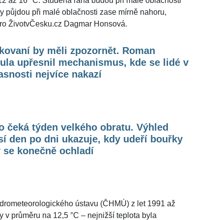
12 až 16 °C. Studená rána budou při malé oblačnosti
y půjdou při malé oblačnosti zase mírně nahoru,
 pro ŽivotvČesku.cz Dagmar Honsová.
kovaní by měli zpozornět. Roman
ula upřesnil mechanismus, kde se lidé v
snosti nejvíce nakazí
 čeká týden velkého obratu. Výhled
í den po dni ukazuje, kdy udeří bouřky
 se konečně ochladí
ydrometeorologického ústavu (ČHMÚ) z let 1991 až
ly v průměru na 12,5 °C – nejnižší teplota byla