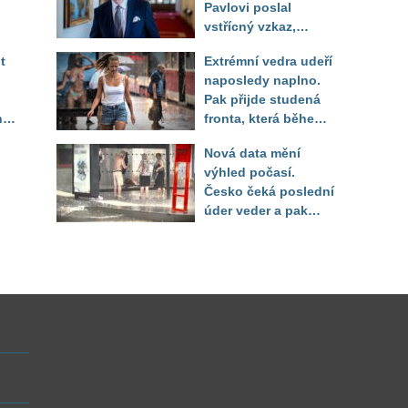
Pavlovi poslal
vstřícný vzkaz,
Decroix pak tvrdě
t
Extrémní vedra udeří
setřel
naposledy naplno.
Pak přijde studená
ny
fronta, která během
několika hodin otočí
Nová data mění
počasí
výhled počasí.
Česko čeká poslední
úder veder a pak
pod
bouřkový zlom a pád
zí
teplot
tr