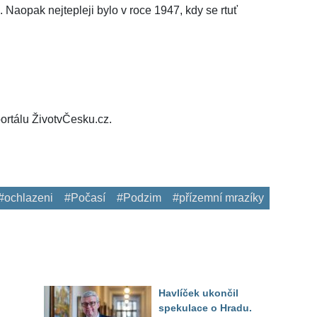
Naopak nejtepleji bylo v roce 1947, kdy se rtuť
ortálu ŽivotvČesku.cz.
#ochlazeni
#Počasí
#Podzim
#přízemní mrazíky
Havlíček ukončil
spekulace o Hradu.