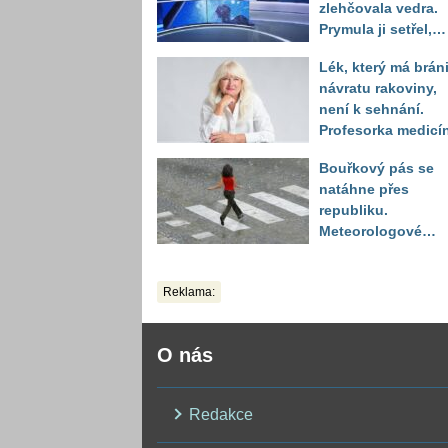
zlehčovala vedra.
Prymula ji setřel,
když vytáhl děsivé
Lék, který má bráni
číslo
návratu rakoviny,
není k sehnání.
Profesorka medicí
promluvila jako
Bouřkový pás se
pacientka
natáhne přes
republiku.
Meteorologové
zpřesnili lokality 
výstrahou, kde hro
Reklama:
kroupy a prudký ví
O nás
Redakce