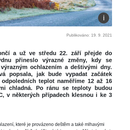
Publikováno: 19. 9. 2021
nčí a už ve středu 22. září přejde do
ýdnu přineslo výrazné změny, kdy se
 s výrazným ochlazením a deštivými dny.
á popsala, jak bude vypadat začátek
 odpoledních teplot naměříme 12 až 16
mi chladná. Po ránu se teploty budou
C, v některých případech klesnou i ke 3
hlazení, které je provázeno deštěm a také mlhavými