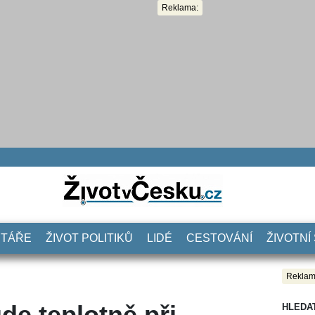
Reklama:
NTÁŘE
ŽIVOT POLITIKŮ
LIDÉ
CESTOVÁNÍ
ŽIVOTNÍ
Reklam
de teplotně při
HLEDA