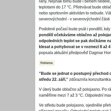
rány. Nejinak tomu bude i během neděle, k
teplotami do 17 °C. Přetrvávat bude obla
nebo sportovním aktivitám to nebude. Vát
severovýchodní - v severovýchodní části
Podobné počasí bude psát i pondělí, kdy
pondělí očekáváme oblačno až polojas
odpoledních teplot se pak dočkáme nan
klesat a pohybovat se v rozmezí 8 až 4
popsala aktuální předpověď Dagmar Hon
Reklama:
"Bude se jednat o postupný přechod 
středu 22. září,"
zdůraznila konzultantka
V úterý bude oblačno až polojasno. Po rá
naměříme mezi 7 až 3 °C. Odpolední ma
Ve středu bude polojasno, ojediněle přeh