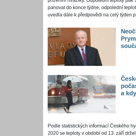
přízemní mrazíky. Odpolední teploty pak 
panovat do konce týdne, odpolední teplot
uvedla dále k předpovědi na celý týden
Neoč
Prym
souča
Česko
počas
a kdy
Podle statistických informací Českého h
2020 se teploty v období od 13. září drže