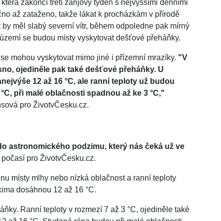
terá zakončí třetí zářijový týden s nejvyššími denními
čno až zataženo, takže lákat k procházkám v přírodě
 by měl slabý severní vítr, během odpoledne pak mírný
 území se budou místy vyskytovat dešťové přeháňky.
 se mohou vyskytovat mimo jiné i přízemní mrazíky.
"V
no, ojediněle pak také dešťové přeháňky. U
ejvýše 12 až 16 °C, ale ranní teploty už budou
 °C, při malé oblačnosti spadnou až ke 3 °C,"
sová pro ŽivotvČesku.cz.
do astronomického podzimu, který nás čeká už ve
 počasí pro ŽivotvČesku.cz.
nu místy mlhy nebo nízká oblačnost a ranní teploty
xima dosáhnou 12 až 16 °C.
áňky. Ranní teploty v rozmezí 7 až 3 °C, ojediněle také