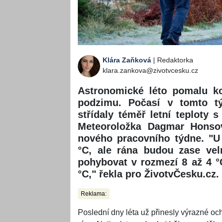
Klára Zaňková
| Redaktorka
klara.zankova@zivotvcesku.cz
Astronomické léto pomalu ko
podzimu. Počasí v tomto t
střídaly téměř letní teploty
Meteoroložka Dagmar Honsov
nového pracovního týdne. "U
°C, ale rána budou zase vel
pohybovat v rozmezí 8 až 4 °
°C," řekla pro ŽivotvČesku.cz.
Reklama:
Poslední dny léta už přinesly výrazné oc