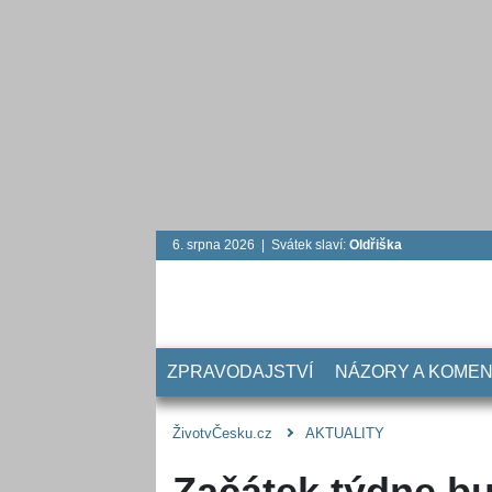
6. srpna 2026 | Svátek slaví:
Oldřiška
ZPRAVODAJSTVÍ
NÁZORY A KOME
ŽivotvČesku.cz
AKTUALITY
Začátek týdne bu