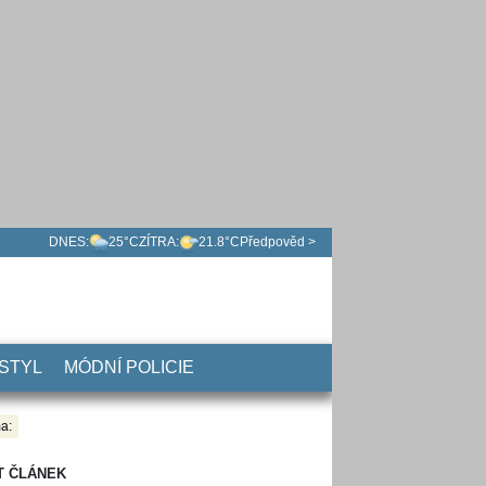
DNES:
25°C
ZÍTRA:
21.8°C
Předpověd >
 STYL
MÓDNÍ POLICIE
a:
T ČLÁNEK