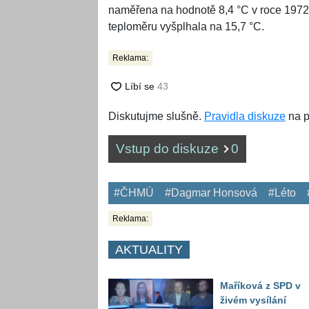
naměřena na hodnotě 8,4 °C v roce 1972. 
teploměru vyšplhala na 15,7 °C.
Reklama:
Diskutujme slušně.
Pravidla diskuze
na p
Vstup do diskuze
0
#ČHMÚ
#Dagmar Honsová
#Léto
Reklama:
AKTUALITY
Maříková z SPD v
živém vysílání