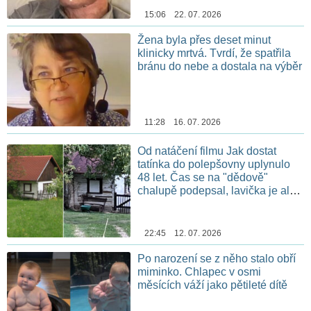
15:06 22. 07. 2026
Žena byla přes deset minut
klinicky mrtvá. Tvrdí, že spatřila
bránu do nebe a dostala na výběr
11:28 16. 07. 2026
Od natáčení filmu Jak dostat
tatínka do polepšovny uplynulo
48 let. Čas se na "dědově"
chalupě podepsal, lavička je ale
stále na stejném místě
22:45 12. 07. 2026
Po narození se z něho stalo obří
miminko. Chlapec v osmi
měsících váží jako pětileté dítě