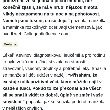
podezření, že se jedná o plicní embolii, než
konečně zjistili, že má v hrudi nějakou hmotu.
Nikdy nezapomenu na tu noc a na pohotovost.
Neměli jsme tušení, co se děje,"
přiznala manželka
a maminka rozkošných dcer Jaqi Clementsová, jak
uvedl web Collegeofinfluence.com.
Reklama:
Lékaři Kevinovi diagnostikovali leukémii a pro rodinu
to byla velká rána. Jaqi si vzala na starosti
stravování, všechny doplňky a potřebné léky. Snažila
se manžela i děti udržet v naději.
"Přísahám, že
existuje tolik pozitivní věcí, které můžete najít v
každé situaci. Pokud to lze překonat a ze všech
sil se snažit vidět to dobré, úplně se změní vaše
smýšlení,"
popsala, jak se snažila podržet manžela
v nejtěžších chvílích.