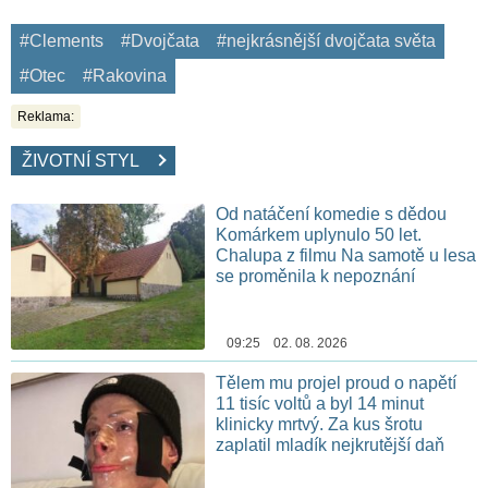
#Clements
#Dvojčata
#nejkrásnější dvojčata světa
#Otec
#Rakovina
Reklama:
ŽIVOTNÍ STYL
Od natáčení komedie s dědou
Komárkem uplynulo 50 let.
Chalupa z filmu Na samotě u lesa
se proměnila k nepoznání
09:25 02. 08. 2026
Tělem mu projel proud o napětí
11 tisíc voltů a byl 14 minut
klinicky mrtvý. Za kus šrotu
zaplatil mladík nejkrutější daň