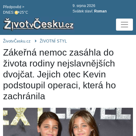
9. srpna 2026
Předpověd >
Svátek slaví:
Roman
DNES:
25°C
ŽivotvČesku.cz
ŽIVOTNÍ STYL
Zákeřná nemoc zasáhla do
života rodiny nejslavnějších
dvojčat. Jejich otec Kevin
podstoupil operaci, která ho
zachránila