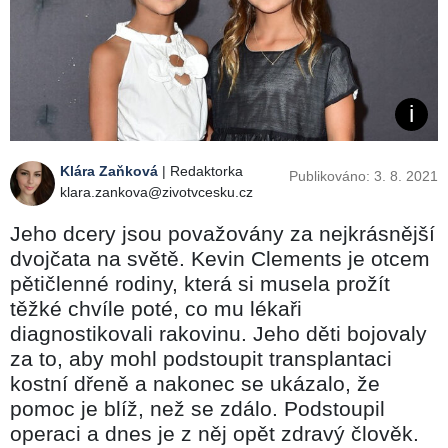
Klára Zaňková
| Redaktorka
Publikováno: 3. 8. 2021
klara.zankova@zivotvcesku.cz
Jeho dcery jsou považovány za nejkrásnější
dvojčata na světě. Kevin Clements je otcem
pětičlenné rodiny, která si musela prožít
těžké chvíle poté, co mu lékaři
diagnostikovali rakovinu. Jeho děti bojovaly
za to, aby mohl podstoupit transplantaci
kostní dřeně a nakonec se ukázalo, že
pomoc je blíž, než se zdálo. Podstoupil
operaci a dnes je z něj opět zdravý člověk.