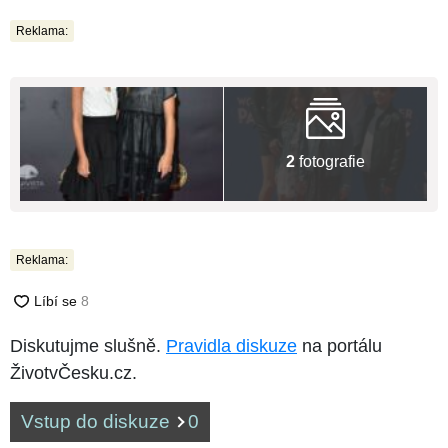
Reklama:
2
fotografie
Reklama:
Diskutujme slušně.
Pravidla diskuze
na portálu
ŽivotvČesku.cz.
Vstup do diskuze
0