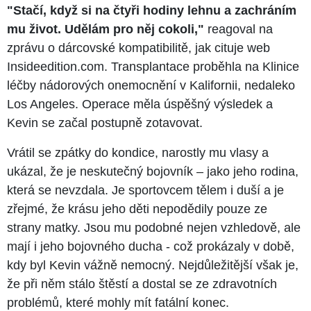
"Stačí, když si na čtyři hodiny lehnu a zachráním
mu život. Udělám pro něj cokoli,"
reagoval na
zprávu o dárcovské kompatibilitě, jak cituje web
Insideedition.com. Transplantace proběhla na Klinice
léčby nádorových onemocnění v Kalifornii, nedaleko
Los Angeles. Operace měla úspěšný výsledek a
Kevin se začal postupně zotavovat.
Vrátil se zpátky do kondice, narostly mu vlasy a
ukázal, že je neskutečný bojovník – jako jeho rodina,
která se nevzdala. Je sportovcem tělem i duší a je
zřejmé, že krásu jeho děti nepodědily pouze ze
strany matky. Jsou mu podobné nejen vzhledově, ale
mají i jeho bojovného ducha - což prokázaly v době,
kdy byl Kevin vážně nemocný. Nejdůležitější však je,
že při něm stálo štěstí a dostal se ze zdravotních
problémů, které mohly mít fatální konec.