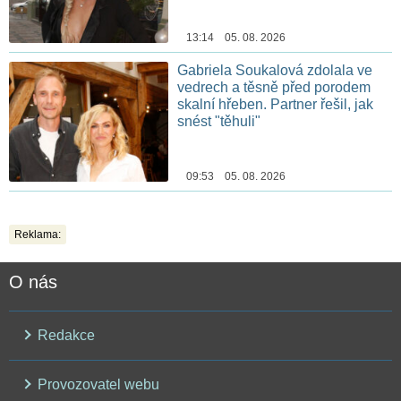
13:14 05. 08. 2026
Gabriela Soukalová zdolala ve
vedrech a těsně před porodem
skalní hřeben. Partner řešil, jak
snést "těhuli"
09:53 05. 08. 2026
Reklama:
O nás
Redakce
Provozovatel webu