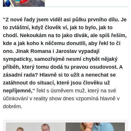
"Z nové řady jsem viděl asi půlku prvního dílu. Je
to zvláštní, když člověk ví, jak to bylo, jak to
chodí. Nekoukám na to jako divák, ale spíš řeším,
kde a jak koho k něčemu donutili, aby řekl to či
ono. Jinak Romana i Jaroslav vypadají
sympaticky, samozřejmě nesmí chybět nějaký
příběh, který tomu dodá tu pravou osudovost. A
zásadní rada? Hlavně si to užít a nenechat se
zatáhnout do situací, které jsou člověku už
nepříjemné,"
řekl s úsměvem muž, který na své
účinkování v reality show dnes vzpomíná hlavně v
dobrém.