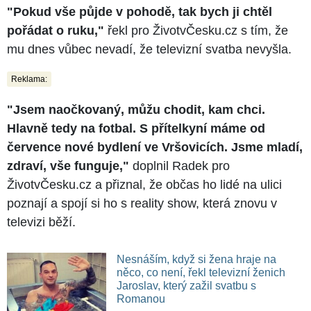
"Pokud vše půjde v pohodě, tak bych ji chtěl
pořádat o ruku,"
řekl pro ŽivotvČesku.cz s tím, že
mu dnes vůbec nevadí, že televizní svatba nevyšla.
Reklama:
"Jsem naočkovaný, můžu chodit, kam chci.
Hlavně tedy na fotbal. S přítelkyní máme od
července nové bydlení ve Vršovicích. Jsme mladí,
zdraví, vše funguje,"
doplnil Radek pro
ŽivotvČesku.cz a přiznal, že občas ho lidé na ulici
poznají a spojí si ho s reality show, která znovu v
televizi běží.
Nesnáším, když si žena hraje na
něco, co není, řekl televizní ženich
Jaroslav, který zažil svatbu s
Romanou