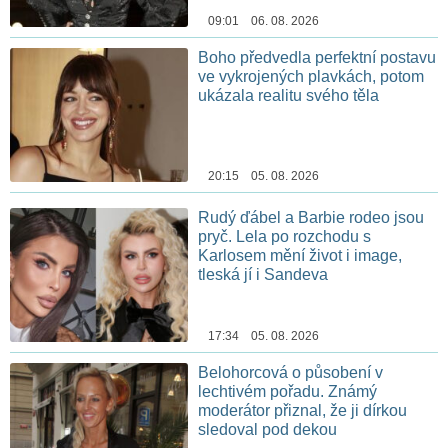
09:01 06. 08. 2026
Boho předvedla perfektní postavu
ve vykrojených plavkách, potom
ukázala realitu svého těla
20:15 05. 08. 2026
Rudý ďábel a Barbie rodeo jsou
pryč. Lela po rozchodu s
Karlosem mění život i image,
tleská jí i Sandeva
17:34 05. 08. 2026
Belohorcová o působení v
lechtivém pořadu. Známý
moderátor přiznal, že ji dírkou
sledoval pod dekou