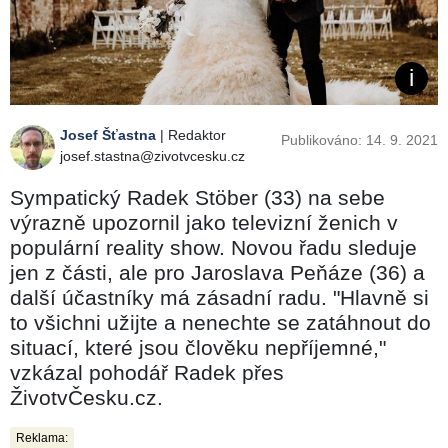
Josef Šťastna
| Redaktor
Publikováno: 14. 9. 2021
josef.stastna@zivotvcesku.cz
Sympatický Radek Stöber (33) na sebe
výrazně upozornil jako televizní ženich v
populární reality show. Novou řadu sleduje
jen z části, ale pro Jaroslava Peňáze (36) a
další účastníky má zásadní radu. "Hlavně si
to všichni užijte a nenechte se zatáhnout do
situací, které jsou člověku nepříjemné,"
vzkázal pohodář Radek přes
ŽivotvČesku.cz.
Reklama: