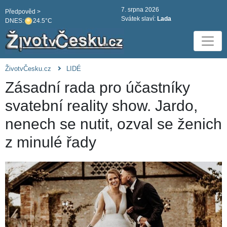
7. srpna 2026
Předpověd >
Svátek slaví:
Lada
DNES:
24.5°C
ŽivotvČesku.cz
LIDÉ
Zásadní rada pro účastníky
svatební reality show. Jardo,
nenech se nutit, ozval se ženich
z minulé řady