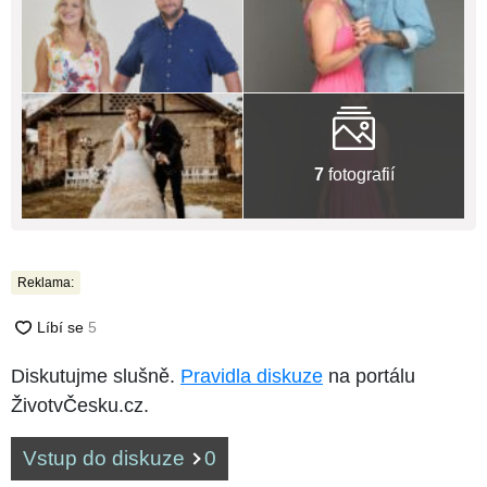
7
fotografií
Reklama:
Diskutujme slušně.
Pravidla diskuze
na portálu
ŽivotvČesku.cz.
Vstup do diskuze
0