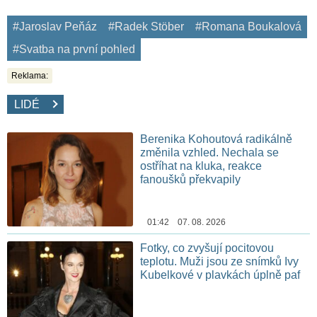
#Jaroslav Peňáz
#Radek Stöber
#Romana Boukalová
#Svatba na první pohled
Reklama:
LIDÉ
Berenika Kohoutová radikálně
změnila vzhled. Nechala se
ostříhat na kluka, reakce
fanoušků překvapily
01:42 07. 08. 2026
Fotky, co zvyšují pocitovou
teplotu. Muži jsou ze snímků Ivy
Kubelkové v plavkách úplně paf