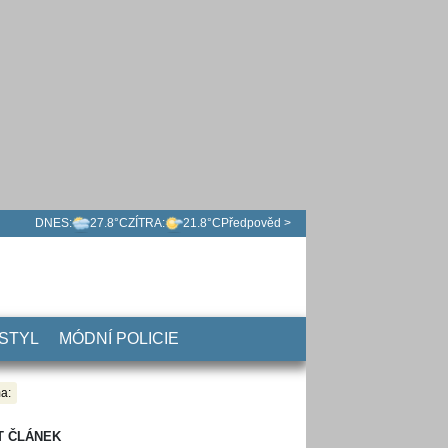
DNES:
27.8°C
ZÍTRA:
21.8°C
Předpověd >
 STYL
MÓDNÍ POLICIE
a:
T ČLÁNEK