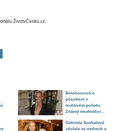
ortálu ŽivotvČesku.cz.
s
Belohorcová o
působení v
ků
lechtivém pořadu.
Známý moderátor
f
přiznal, že ji dírkou
Gabriela Soukalová
sledoval pod dekou
ve
zdolala ve vedrech a