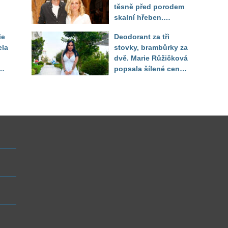
těsně před porodem
skalní hřeben.
ého
Partner řešil, jak
ie
Deodorant za tři
snést "těhuli"
ela
stovky, brambůrky za
dvě. Marie Růžičková
t i
popsala šílené ceny
v Turecku