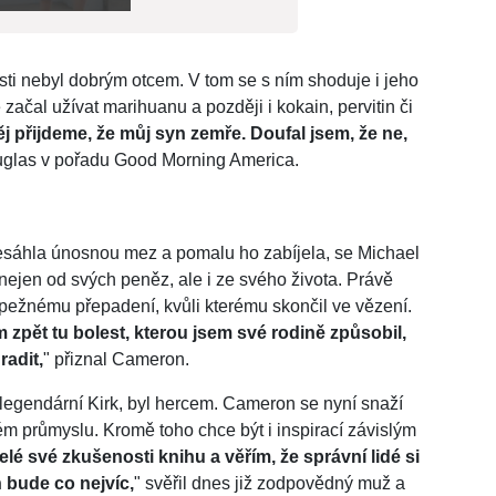
sti nebyl dobrým otcem. V tom se s ním shoduje i jeho
ačal užívat marihuanu a později i kokain, pervitin či
ěj přijdeme, že můj syn zemře. Doufal jsem, že ne,
ouglas v pořadu Good Morning America.
esáhla únosnou mez a pomalu ho zabíjela, se Michael
ejen od svých peněz, ale i ze svého života. Právě
oupežnému přepadení, kvůli kterému skončil ve vězení.
 zpět tu bolest, kterou jsem své rodině způsobil,
radit,
" přiznal Cameron.
 legendární Kirk, byl hercem. Cameron se nyní snaží
ovém průmyslu. Kromě toho chce být i inspirací závislým
lé své zkušenosti knihu a věřím, že správní lidé si
h bude co nejvíc,
" svěřil dnes již zodpovědný muž a