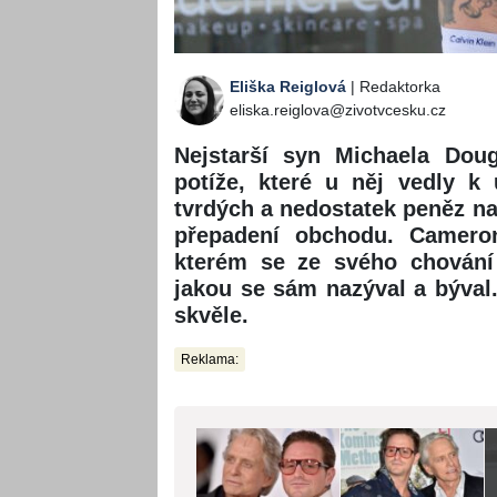
Eliška Reiglová
| Redaktorka
eliska.reiglova@zivotvcesku.cz
Nejstarší syn Michaela Doug
potíže, které u něj vedly k 
tvrdých a nedostatek peněz n
přepadení obchodu. Cameron
kterém se ze svého chování
jakou se sám nazýval a býval.
skvěle.
Reklama: