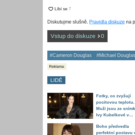
Diskutujme slušně.
Pravidla diskuze
na p
Vstup do diskuze
0
#Cameron Douglas
#Michael Dougla
Reklama:
LIDÉ
Fotky, co zvyšují
pocitovou teplotu.
Muži jsou ze sním
Ivy Kubelkové v
plavkách úplně pa
Boho předvedla
perfektní postavu 