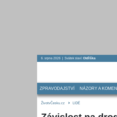
6. srpna 2026 | Svátek slaví:
Oldřiška
ZPRAVODAJSTVÍ
NÁZORY A KOME
ŽivotvČesku.cz
LIDÉ
Závislost na dro