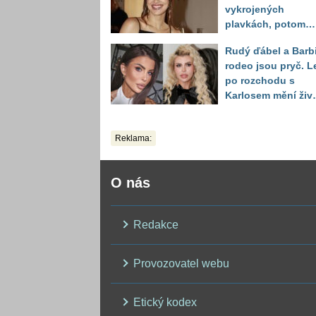
vykrojených
plavkách, potom
ukázala realitu sv
Rudý ďábel a Barb
těla
rodeo jsou pryč. L
po rozchodu s
Karlosem mění živo
image, tleská jí i
Sandeva
Reklama:
O nás
Redakce
Provozovatel webu
Etický kodex