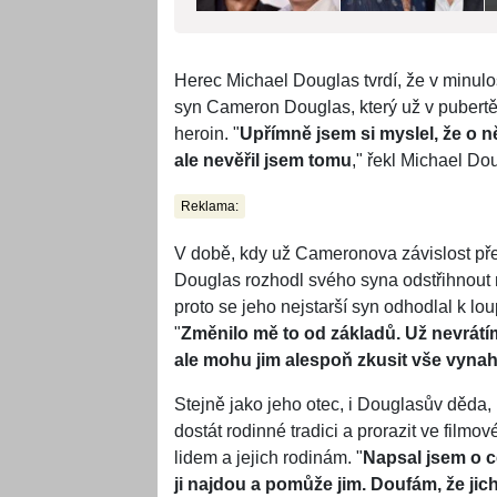
Herec Michael Douglas tvrdí, že v minulo
syn Cameron Douglas, který už v pubertě z
heroin. "
Upřímně jsem si myslel, že o n
ale nevěřil jsem tomu
," řekl Michael D
Reklama:
V době, kdy už Cameronova závislost př
Douglas rozhodl svého syna odstřihnout n
proto se jeho nejstarší syn odhodlal k l
"
Změnilo mě to od základů. Už nevrátím
ale mohu jim alespoň zkusit vše vynah
Stejně jako jeho otec, i Douglasův děda,
dostát rodinné tradici a prorazit ve film
lidem a jejich rodinám. "
Napsal jsem o ce
ji najdou a pomůže jim. Doufám, že jic