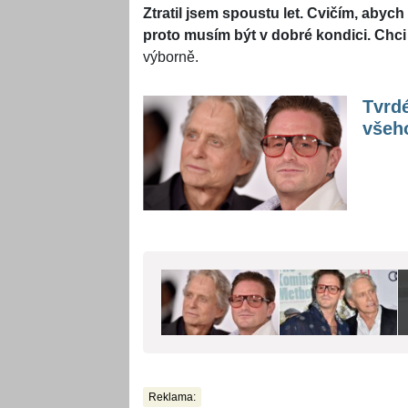
Ztratil jsem spoustu let. Cvičím, abych
proto musím být v dobré kondici. Chci
výborně.
Tvrd
všeho
Reklama: