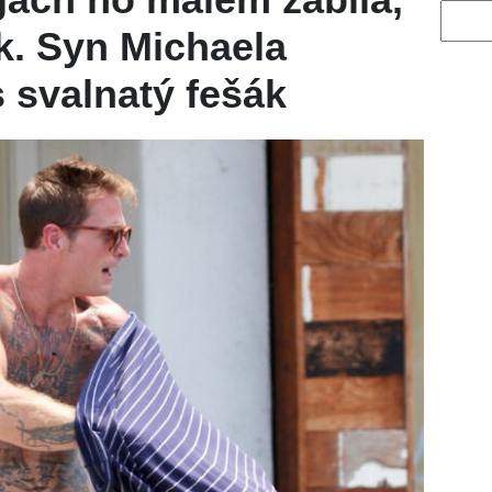
Vyhled
ak. Syn Michaela
 svalnatý fešák