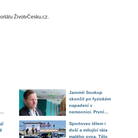
ortálu ŽivotvČesku.cz.
Jaromír Soukup
skončil po fyzickém
napadení v
rá
nemocnici. První
ed
slova právničky
jí
Sportovec tělem i
é
duší a milující táta
malého syna. Tělo