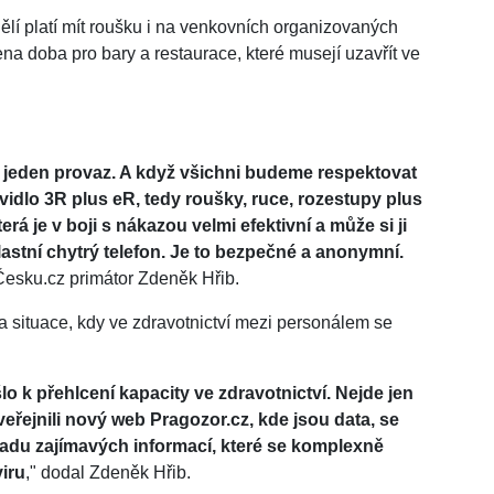
lí platí mít roušku i na venkovních organizovaných
cena doba pro bary a restaurace, které musejí uzavřít ve
 jeden provaz. A když všichni budeme respektovat
vidlo 3R plus eR, tedy roušky, ruce, rozestupy plus
rá je v boji s nákazou velmi efektivní a může si ji
astní chytrý telefon. Je to bezpečné a anonymní.
vČesku.cz primátor Zdeněk Hřib.
la situace, kdy ve zdravotnictví mezi personálem se
o k přehlcení kapacity ve zdravotnictví. Nejde jen
veřejnili nový web Pragozor.cz, kde jsou data, se
řadu zajímavých informací, které se komplexně
viru
," dodal Zdeněk Hřib.