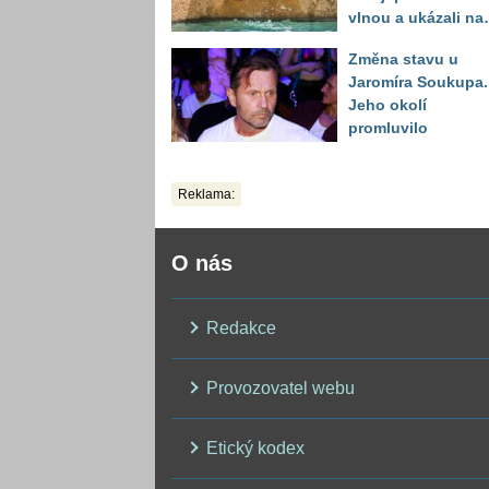
vlnou a ukázali na
místa, kde situace
Změna stavu u
bude nejhorší
Jaromíra Soukupa.
Jeho okolí
promluvilo
Reklama:
O nás
Redakce
Provozovatel webu
Etický kodex