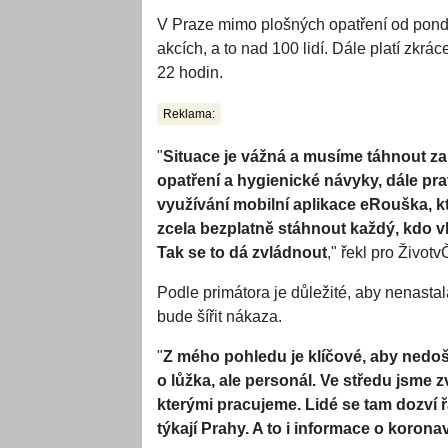
V Praze mimo plošných opatření od pondě
akcích, a to nad 100 lidí. Dále platí zkrá
22 hodin.
Reklama:
"
Situace je vážná a musíme táhnout za
opatření a hygienické návyky, dále pra
využívání mobilní aplikace eRouška, kte
zcela bezplatně stáhnout každý, kdo vl
Tak se to dá zvládnout
," řekl pro Život
Podle primátora je důležité, aby nenasta
bude šířit nákaza.
"
Z mého pohledu je klíčové, aby nedošl
o lůžka, ale personál. Ve středu jsme z
kterými pracujeme. Lidé se tam dozví 
týkají Prahy. A to i informace o korona