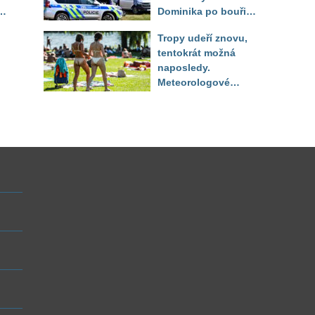
Dominika po bouři
na jezeře Most našli
Tropy udeří znovu,
až druhý den
tentokrát možná
naposledy.
Meteorologové
zpřesnili výhled až
do září