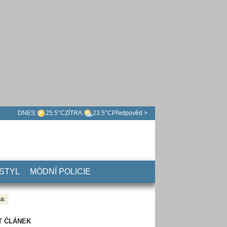
DNES:
25.5°C
ZÍTRA:
23.5°C
Předpověd >
 STYL
MÓDNÍ POLICIE
a:
T ČLÁNEK