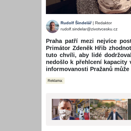
Rudolf Šindelář
| Redaktor
rudolf.sindelar@zivotvcesku.cz
Praha patří mezi nejvíce post
Primátor Zdeněk Hřib zhodnotil
tuto chvíli, aby lidé dodržova
nedošlo k přehlcení kapacity
informovanosti Pražanů může 
Reklama: