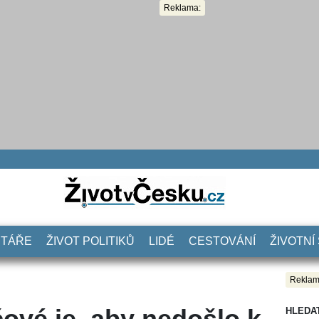
Reklama:
NTÁŘE
ŽIVOT POLITIKŮ
LIDÉ
CESTOVÁNÍ
ŽIVOTNÍ
Reklam
čové je, aby nedošlo k
HLEDA