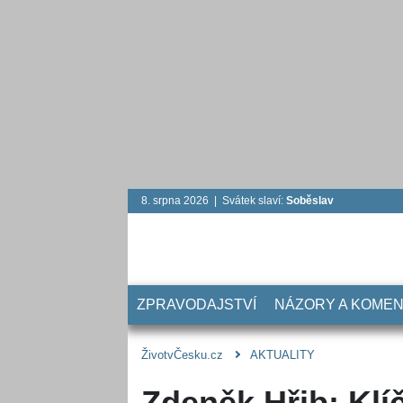
8. srpna 2026 | Svátek slaví:
Soběslav
ZPRAVODAJSTVÍ
NÁZORY A KOME
ŽivotvČesku.cz
AKTUALITY
Zdeněk Hřib: Klí