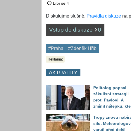
Diskutujme slušně.
Pravidla diskuze
na p
Vstup do diskuze
0
#Praha
#Zdeněk Hřib
Reklama:
AKTUALITY
Politolog popsal
zákulisní strategii
proti Pavlovi. A
zmínil nálepku, kte
mu má záměrně př
Tropy znovu nabíra
volbou uškodit
sílu. Meteorologov
varují před delší