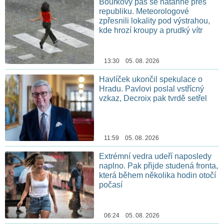
Bouřkový pás se natáhne přes
republiku. Meteorologové
zpřesnili lokality pod výstrahou,
kde hrozí kroupy a prudký vítr
13:30 05. 08. 2026
Havlíček ukončil spekulace o
Hradu. Pavlovi poslal vstřícný
vzkaz, Decroix pak tvrdě setřel
11:59 05. 08. 2026
Extrémní vedra udeří naposledy
naplno. Pak přijde studená fronta,
která během několika hodin otočí
počasí
06:24 05. 08. 2026