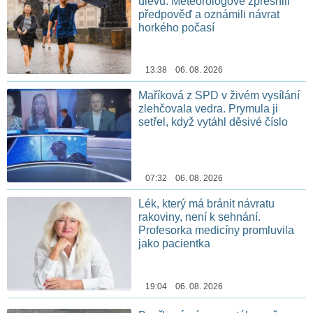
úlevu. Meteorologové zpřesnili
předpověď a oznámili návrat
horkého počasí
13:38 06. 08. 2026
Maříková z SPD v živém vysílání
zlehčovala vedra. Prymula ji
setřel, když vytáhl děsivé číslo
07:32 06. 08. 2026
Lék, který má bránit návratu
rakoviny, není k sehnání.
Profesorka medicíny promluvila
jako pacientka
19:04 06. 08. 2026