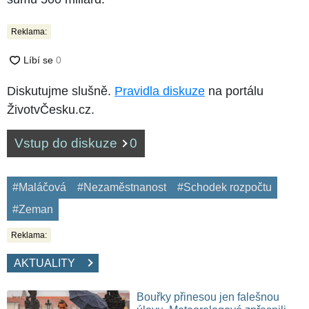
Reklama:
Diskutujme slušně.
Pravidla diskuze
na portálu
ŽivotvČesku.cz.
Vstup do diskuze
0
#Maláčová
#Nezaměstnanost
#Schodek rozpočtu
#Zeman
Reklama:
AKTUALITY
Bouřky přinesou jen falešnou