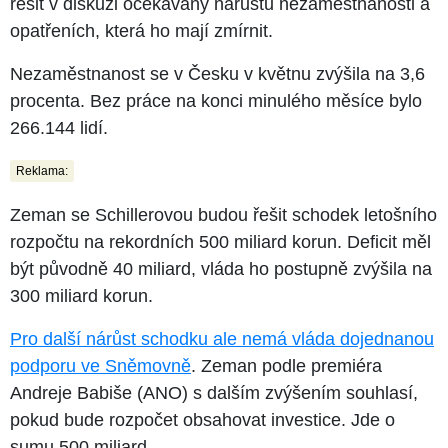
řešit v diskuzi očekávaný nárůstu nezaměstnanosti a
opatřeních, která ho mají zmírnit.
Nezaměstnanost se v Česku v květnu zvýšila na 3,6
procenta. Bez práce na konci minulého měsíce bylo
266.144 lidí.
Reklama:
Zeman se Schillerovou budou řešit schodek letošního
rozpočtu na rekordních 500 miliard korun. Deficit měl
být původně 40 miliard, vláda ho postupně zvýšila na
300 miliard korun.
Pro další nárůst schodku ale nemá vláda dojednanou
podporu ve Sněmovně
. Zeman podle premiéra
Andreje Babiše (ANO) s dalším zvýšením souhlasí,
pokud bude rozpočet obsahovat investice. Jde o
sumu 500 miliard.