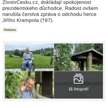
ŽivotvČesku.cz, dokládají spokojenost
prezidentského důchodce. Radost ovšem
narušila čerstvá zpráva o odchodu herce
Jiřího Krampola (†87).
Reklama:
11
fotografií