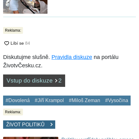
Reklama:
Diskutujme slušně.
Pravidla diskuze
na portálu
ŽivotvČesku.cz.
Vstup do diskuze
2
#Dovolená
#Jiří Krampol
#Miloš Zeman
#Vysočina
Reklama:
ŽIVOT POLITIKŮ