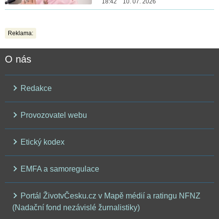
18:42 10. 07. 2026
Reklama:
O nás
Redakce
Provozovatel webu
Etický kodex
EMFA a samoregulace
Portál ŽivotvČesku.cz v Mapě médií a ratingu NFNZ
(Nadační fond nezávislé žurnalistiky)