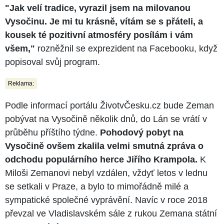
"Jak velí tradice, vyrazil jsem na milovanou
Vysočinu. Je mi tu krásně, vítám se s přáteli, a
kousek té pozitivní atmosféry posílám i vám
všem,"
rozněžnil se exprezident na Facebooku, když
popisoval svůj program.
Reklama:
Podle informací portálu ŽivotvČesku.cz bude Zeman
pobývat na Vysočině několik dnů, do Lán se vrátí v
průběhu příštího týdne.
Pohodový pobyt na
Vysočině ovšem zkalila velmi smutná zpráva o
odchodu populárního herce Jiřího Krampola.
K
Miloši Zemanovi nebyl vzdálen, vždyť letos v lednu
se setkali v Praze, a bylo to mimořádně milé a
sympatické společné vyprávění. Navíc v roce 2018
převzal ve Vladislavském sále z rukou Zemana státní