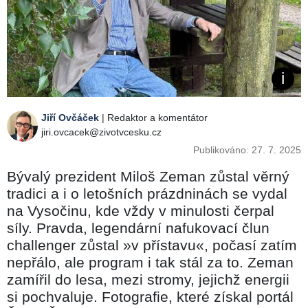
Jiří Ovčáček
| Redaktor a komentátor
jiri.ovcacek@zivotvcesku.cz
Publikováno: 27. 7. 2025
Bývalý prezident Miloš Zeman zůstal věrný
tradici a i o letošních prázdninách se vydal
na Vysočinu, kde vždy v minulosti čerpal
síly. Pravda, legendární nafukovací člun
challenger zůstal »v přístavu«, počasí zatím
nepřálo, ale program i tak stál za to. Zeman
zamířil do lesa, mezi stromy, jejichž energii
si pochvaluje. Fotografie, které získal portál