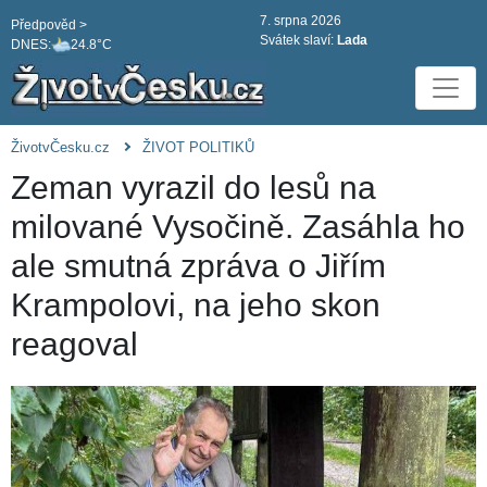
7. srpna 2026
Předpověd >
Svátek slaví:
Lada
DNES:
24.8°C
ŽivotvČesku.cz
ŽIVOT POLITIKŮ
Zeman vyrazil do lesů na
milované Vysočině. Zasáhla ho
ale smutná zpráva o Jiřím
Krampolovi, na jeho skon
reagoval