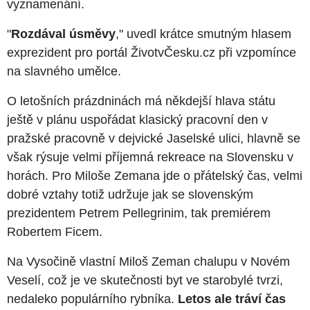
vyznamenání.
"
Rozdával úsměvy
," uvedl krátce smutným hlasem
exprezident pro portál ŽivotvČesku.cz při vzpomínce
na slavného umělce.
O letošních prázdninách má někdejší hlava státu
ještě v plánu uspořádat klasický pracovní den v
pražské pracovně v dejvické Jaselské ulici, hlavně se
však rýsuje velmi příjemná rekreace na Slovensku v
horách. Pro Miloše Zemana jde o přátelský čas, velmi
dobré vztahy totiž udržuje jak se slovenským
prezidentem Petrem Pellegrinim, tak premiérem
Robertem Ficem.
Na Vysočině vlastní Miloš Zeman chalupu v Novém
Veselí, což je ve skutečnosti byt ve starobylé tvrzi,
nedaleko populárního rybníka.
Letos ale tráví čas