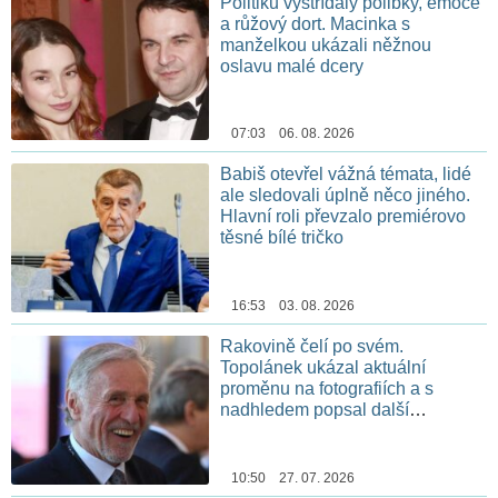
Politiku vystřídaly polibky, emoce
a růžový dort. Macinka s
manželkou ukázali něžnou
oslavu malé dcery
07:03 06. 08. 2026
Babiš otevřel vážná témata, lidé
ale sledovali úplně něco jiného.
Hlavní roli převzalo premiérovo
těsné bílé tričko
16:53 03. 08. 2026
Rakovině čelí po svém.
Topolánek ukázal aktuální
proměnu na fotografiích a s
nadhledem popsal další
chemoterapii
10:50 27. 07. 2026