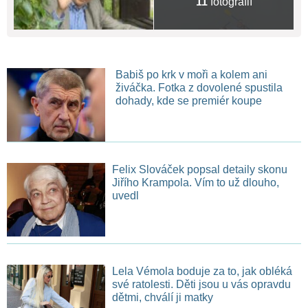
11
fotografií
Babiš po krk v moři a kolem ani
živáčka. Fotka z dovolené spustila
dohady, kde se premiér koupe
Felix Slováček popsal detaily skonu
Jiřího Krampola. Vím to už dlouho,
uvedl
Lela Vémola boduje za to, jak obléká
své ratolesti. Děti jsou u vás opravdu
dětmi, chválí ji matky