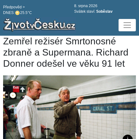
8. srpna 2026
Předpověd >
Svátek slaví:
Soběslav
DNES:
25.5°C
Zemřel režisér Smrtonosné
zbraně a Supermana. Richard
Donner odešel ve věku 91 let