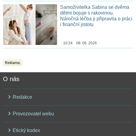
Samoživitelka Sabina se dvěma
dětmi bojuje s rakovinou.
Náročná léčba ji připravila o práci
i finanční jistotu
10:24 08. 06. 2026
Reklama:
O nás
Redakce
Provozovatel webu
Etický kodex