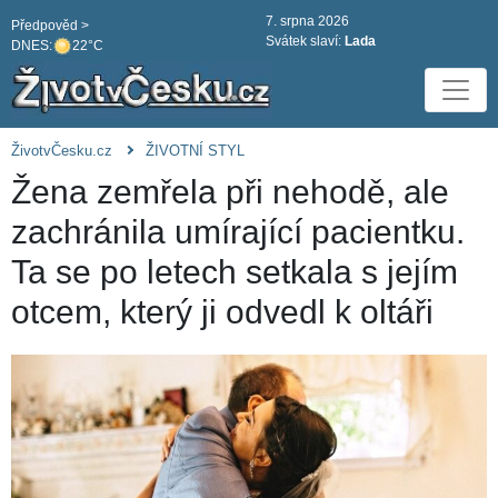
7. srpna 2026
Předpověd >
Svátek slaví:
Lada
DNES:
22°C
ŽivotvČesku.cz
ŽIVOTNÍ STYL
Žena zemřela při nehodě, ale
zachránila umírající pacientku.
Ta se po letech setkala s jejím
otcem, který ji odvedl k oltáři