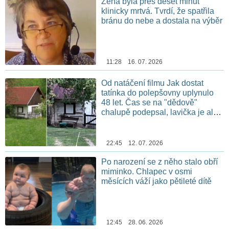
Žena byla přes deset minut
klinicky mrtvá. Tvrdí, že spatřila
bránu do nebe a dostala na výběr
11:28 16. 07. 2026
Od natáčení filmu Jak dostat
tatínka do polepšovny uplynulo
48 let. Čas se na "dědově"
chalupě podepsal, lavička je ale
stále na stejném místě
22:45 12. 07. 2026
Po narození se z něho stalo obří
miminko. Chlapec v osmi
měsících váží jako pětileté dítě
12:45 28. 06. 2026