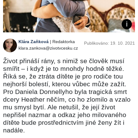
Klára Zaňková
| Redaktorka
Publikováno: 19. 10. 2021
klara.zankova@zivotvcesku.cz
Život přináší rány, s nimiž se člověk musí
smířit – i když je to mnohdy hodně těžké.
Říká se, že ztráta dítěte je pro rodiče tou
nejhorší bolestí, kterou vůbec může zažít.
Pro Daniela Donnellyho byla tragická smrt
dcery Heather něčím, co ho zlomilo a vzalo
mu smysl bytí. Ale netušil, že její život
nepřišel nazmar a odkaz jeho milovaného
dítěte bude prostřednictvím jiné ženy žít i
nadále.