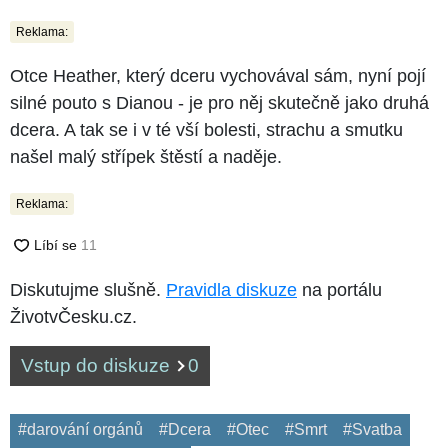
Reklama:
Otce Heather, který dceru vychovával sám, nyní pojí
silné pouto s Dianou - je pro něj skutečně jako druhá
dcera. A tak se i v té vší bolesti, strachu a smutku
našel malý střípek štěstí a naděje.
Reklama:
Diskutujme slušně.
Pravidla diskuze
na portálu
ŽivotvČesku.cz.
Vstup do diskuze
0
#darování orgánů
#Dcera
#Otec
#Smrt
#Svatba