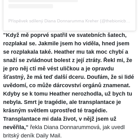
Příspěvek sdílený Diana Donnarumma Kreher (@thebionicbuffalobeauty)
"Když mě poprvé spatřil ve svatebních šatech,
rozplakal se. Jakmile jsem ho viděla, hned jsem
se rozplakala také. Heather mu tak moc chybí a
snaží se zvládnout bolest z její ztráty. Řekl mi, že
je pro něj ctí mě vést uličkou a je opravdu
šťastný, že má teď další dceru. Doufám, že si lidé
uvědomí, co může dárcovství orgánů znamenat.
Kdyby se k tomu Heather nerozhodla, už bych tu
nebyla. Smrt je tragédie, ale transplantace je
krásným světlem uprostřed té tragédie.
Transplantace mi dala život, v nějž jsem už
nevěřila,"
řekla Diana Donnarummová, jak uvedl
britský deník Daily Mail.