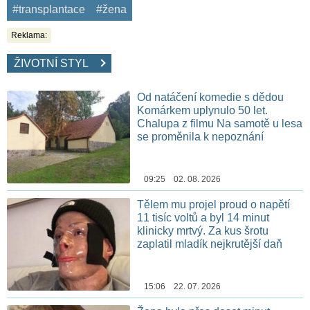
#transplantace
#žena
Reklama:
ŽIVOTNÍ STYL
Od natáčení komedie s dědou
Komárkem uplynulo 50 let.
Chalupa z filmu Na samotě u lesa
se proměnila k nepoznání
09:25 02. 08. 2026
Tělem mu projel proud o napětí
11 tisíc voltů a byl 14 minut
klinicky mrtvý. Za kus šrotu
zaplatil mladík nejkrutější daň
15:06 22. 07. 2026