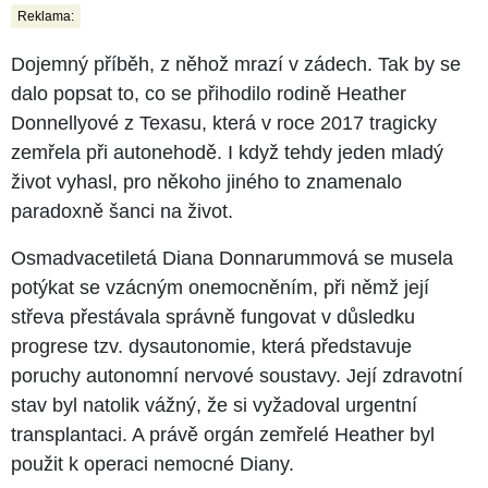
Reklama:
Dojemný příběh, z něhož mrazí v zádech. Tak by se
dalo popsat to, co se přihodilo rodině Heather
Donnellyové z Texasu, která v roce 2017 tragicky
zemřela při autonehodě. I když tehdy jeden mladý
život vyhasl, pro někoho jiného to znamenalo
paradoxně šanci na život.
Osmadvacetiletá Diana Donnarummová se musela
potýkat se vzácným onemocněním, při němž její
střeva přestávala správně fungovat v důsledku
progrese tzv. dysautonomie, která představuje
poruchy autonomní nervové soustavy. Její zdravotní
stav byl natolik vážný, že si vyžadoval urgentní
transplantaci. A právě orgán zemřelé Heather byl
použit k operaci nemocné Diany.