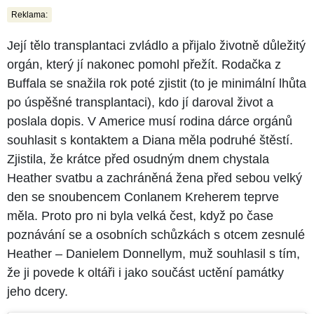
Reklama:
Její tělo transplantaci zvládlo a přijalo životně důležitý
orgán, který jí nakonec pomohl přežít. Rodačka z
Buffala se snažila rok poté zjistit (to je minimální lhůta
po úspěšné transplantaci), kdo jí daroval život a
poslala dopis. V Americe musí rodina dárce orgánů
souhlasit s kontaktem a Diana měla podruhé štěstí.
Zjistila, že krátce před osudným dnem chystala
Heather svatbu a zachráněná žena před sebou velký
den se snoubencem Conlanem Kreherem teprve
měla. Proto pro ni byla velká čest, když po čase
poznávání se a osobních schůzkách s otcem zesnulé
Heather – Danielem Donnellym, muž souhlasil s tím,
že ji povede k oltáři i jako součást uctění památky
jeho dcery.