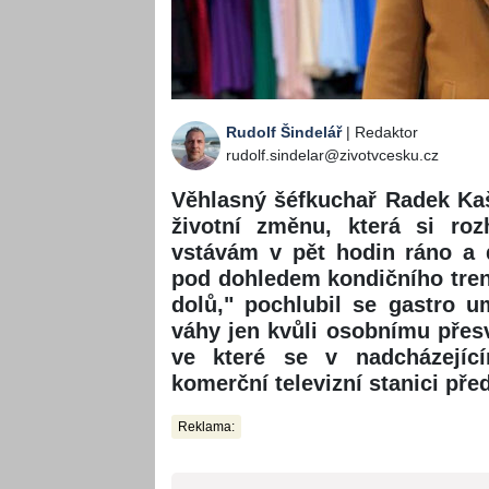
Rudolf Šindelář
| Redaktor
rudolf.sindelar@zivotvcesku.cz
Věhlasný šéfkuchař Radek Kaš
životní změnu, která si ro
vstávám v pět hodin ráno a 
pod dohledem kondičního tren
dolů," pochlubil se gastro u
váhy jen kvůli osobnímu přesvě
ve které se v nadcházejíc
komerční televizní stanici před
Reklama: