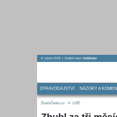
8. srpna 2026 | Svátek slaví:
Soběslav
ZPRAVODAJSTVÍ
NÁZORY A KOME
ŽivotvČesku.cz
LIDÉ
Zhubl za tři měs