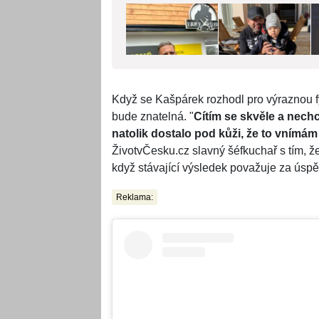
Když se Kašpárek rozhodl pro výraznou f
bude znatelná. "
Cítím se skvěle a nechci
natolik dostalo pod kůži, že to vnímám 
ŽivotvČesku.cz slavný šéfkuchař s tím, že
když stávající výsledek považuje za úspě
Reklama: