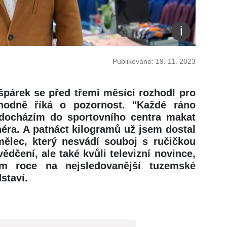
Publikováno: 19. 11. 2023
párek se před třemi měsíci rozhodl pro
zhodně říká o pozornost. "Každé ráno
docházím do sportovního centra makat
éra. A patnáct kilogramů už jsem dostal
mělec, který nesvádí souboj s ručičkou
dčení, ale také kvůli televizní novince,
ím roce na nejsledovanější tuzemské
staví.