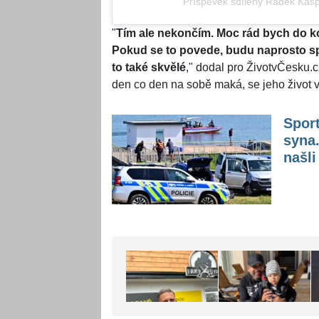
Příspěvek sdílený Radek Kaš
"
Tím ale nekončím. Moc rád bych do ko
Pokud se to povede, budu naprosto sp
to také skvělé
," dodal pro ŽivotvČesku.c
den co den na sobě maká, se jeho život v
Sport
syna.
našli