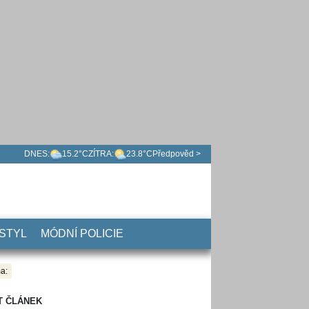
DNES:
15.2°C
ZÍTRA:
23.8°C
Předpověd >
 STYL
MÓDNÍ POLICIE
a:
T ČLÁNEK