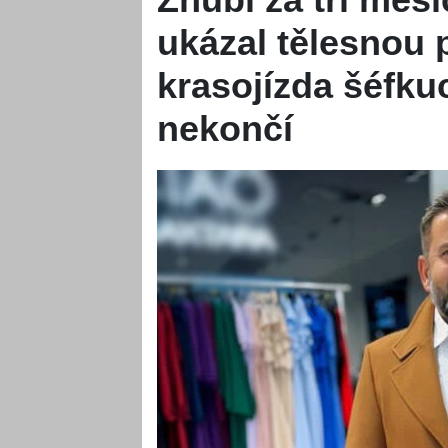
ukázal tělesnou 
krasojízda šéfk
nekončí