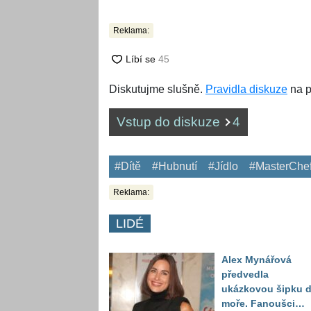
Reklama:
Diskutujme slušně.
Pravidla diskuze
na p
Vstup do diskuze
4
#Dítě
#Hubnutí
#Jídlo
#MasterChe
Reklama:
LIDÉ
Alex Mynářová
předvedla
ukázkovou šipku 
moře. Fanoušci