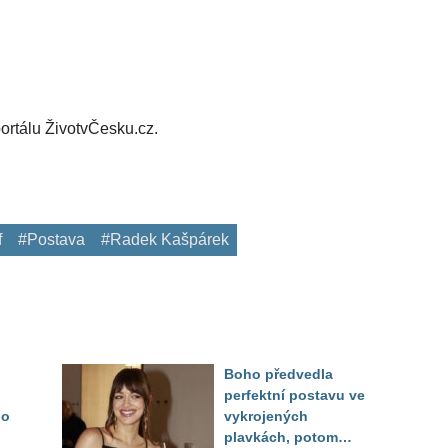
ortálu ŽivotvČesku.cz.
f
#Postava
#Radek Kašpárek
Boho předvedla
perfektní postavu ve
do
vykrojených
plavkách, potom