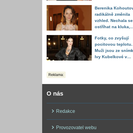
reagují na to, jak u
Berenika Kohouto
toho vypadá
radikálně změnila
vzhled. Nechala se
ostříhat na kluka,
reakce fanoušků
Fotky, co zvyšují
překvapily
pocitovou teplotu.
Muži jsou ze sním
Ivy Kubelkové v
plavkách úplně pa
Reklama:
O nás
Redakce
Provozovatel webu