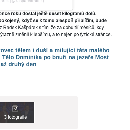
párek (@kasparekradek)
nce roku dostal ještě deset kilogramů dolů.
okojený, když se k tomu alespoň přiblížím, bude
z Radek Kašpárek s tím, že za dobu tří měsíců, kdy
ýrazně změnil k lepšímu, a to nejen po fyzické stránce.
ovec tělem i duší a milující táta malého
 Tělo Dominika po bouři na jezeře Most
 až druhý den
3
fotografie