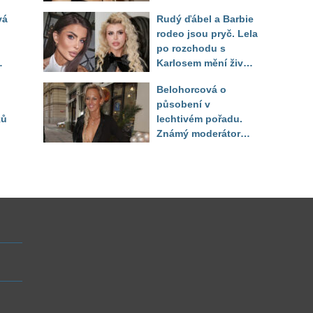
ukázala realitu svého
vá
Rudý ďábel a Barbie
těla
rodeo jsou pryč. Lela
po rozchodu s
Karlosem mění život i
image, tleská jí i
Belohorcová o
Sandeva
působení v
ků
lechtivém pořadu.
Známý moderátor
f
přiznal, že ji dírkou
sledoval pod dekou