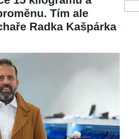
Vyhled
proměnu. Tím ale
uchaře Radka Kašpárka