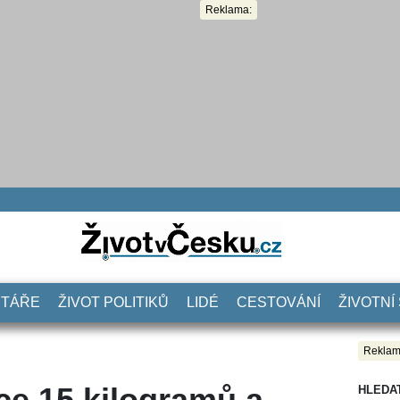
Reklama:
NTÁŘE
ŽIVOT POLITIKŮ
LIDÉ
CESTOVÁNÍ
ŽIVOTNÍ
Reklam
íce 15 kilogramů a
HLEDA