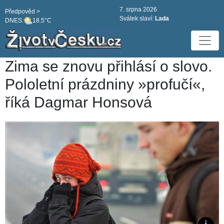
7. srpna 2026
Předpověd >
Svátek slaví:
Lada
DNES:
18.5°C
Zima se znovu přihlásí o slovo.
Pololetní prázdniny »profučí«,
říká Dagmar Honsová