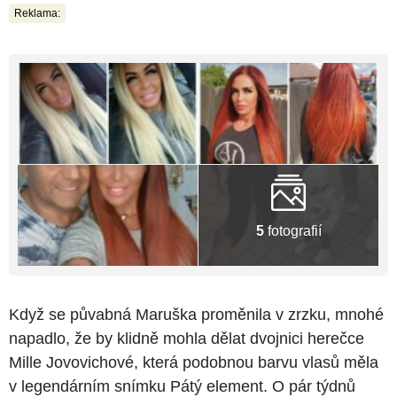
Reklama:
5
fotografií
Když se půvabná Maruška proměnila v zrzku, mnohé
napadlo, že by klidně mohla dělat dvojnici herečce
Mille Jovovichové, která podobnou barvu vlasů měla
v legendárním snímku Pátý element. O pár týdnů