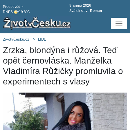
9. srpna 2026
Předpověd >
Svátek slaví:
Roman
DNES:
19.8°C
ŽivotvČesku.cz
LIDÉ
Zrzka, blondýna i růžová. Teď
opět černovláska. Manželka
Vladimíra Růžičky promluvila o
experimentech s vlasy