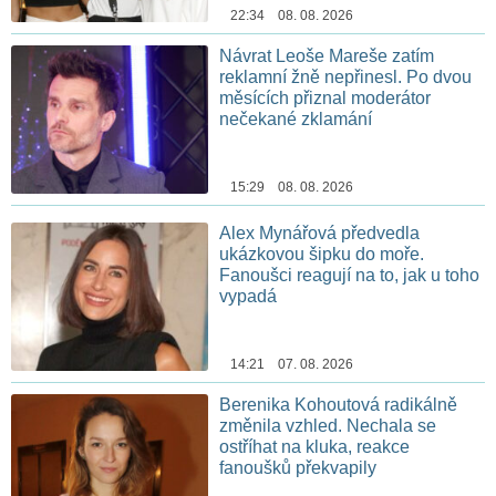
22:34 08. 08. 2026
Návrat Leoše Mareše zatím
reklamní žně nepřinesl. Po dvou
měsících přiznal moderátor
nečekané zklamání
15:29 08. 08. 2026
Alex Mynářová předvedla
ukázkovou šipku do moře.
Fanoušci reagují na to, jak u toho
vypadá
14:21 07. 08. 2026
Berenika Kohoutová radikálně
změnila vzhled. Nechala se
ostříhat na kluka, reakce
fanoušků překvapily