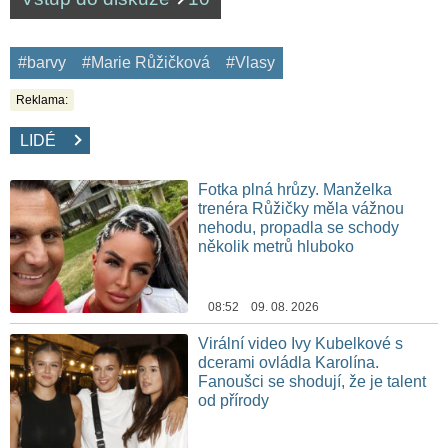
#barvy
#Marie Růžičková
#Vlasy
Reklama:
LIDÉ
Fotka plná hrůzy. Manželka
trenéra Růžičky měla vážnou
nehodu, propadla se schody
několik metrů hluboko
08:52 09. 08. 2026
Virální video Ivy Kubelkové s
dcerami ovládla Karolína.
Fanoušci se shodují, že je talent
od přírody