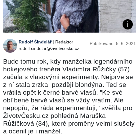
Rudolf Šindelář
| Redaktor
Publikováno: 5. 6. 2021
rudolf.sindelar@zivotvcesku.cz
Bude tomu rok, kdy manželka legendárního
hokejového trenéra Vladimíra Růžičky (57)
začala s vlasovými experimenty. Nejprve se
z ní stala zrzka, později blondýna. Teď se
vrátila opět k černé barvě vlasů. "Ke své
oblíbené barvě vlasů se vždy vrátím. Ale
nepopřu, že ráda experimentuji," svěřila pro
ŽivotvČesku.cz pohledná Maruška
Růžičková (34), které proměny velmi slušely
a ocenil je i manžel.