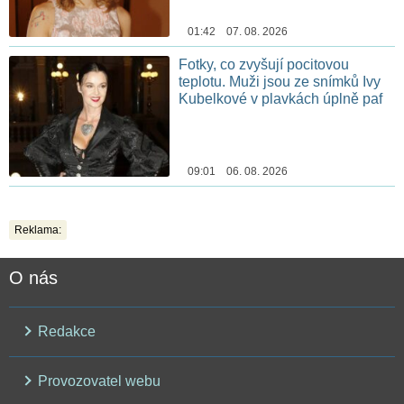
01:42 07. 08. 2026
Fotky, co zvyšují pocitovou
teplotu. Muži jsou ze snímků Ivy
Kubelkové v plavkách úplně paf
09:01 06. 08. 2026
Reklama:
O nás
Redakce
Provozovatel webu