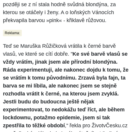
později se z ní stala hodně svůdná blondýna, za
kterou se otáčely i ženy. A o loňských Vánocích
překvapila barvou »pink« - křiklavě růžovou.
Reklama:
Teď se Maruška Růžičková vrátila k černé barvě
vlasů, ve které se cítí dobře. "
Ke své barvě vlasů se
vždy vrátím, jinak jsem ale přírodní blondýna.
Ráda experimentuji, ale nakonec dojdu k tomu, že
se vrátím k tomu původnímu. Zrzavá byla fajn, ta
barva se mi líbila, ale nakonec jsem se stejně
rozhodla vrátit k černé, na kterou jsem zvyklá.
Jestli budu do budoucna ještě nějak
experimentovat, to nedokážu teď říct, ale během
lockdownu, potažmo epidemie, jsem si tak
zpestřila to těžké období
," řekla pro ŽivotvČesku.cz