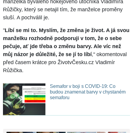
manželka bývalého hokejového útočníka Vladimíra
Růžičky, který se netajil tím, že manželce proměny
sluší. A pochválil je.
"
Líbí se mi to. Myslím, že změna je život. A já svou
manželku rozhodně podporuji v tom, že o sebe
pečuje, ať jde třeba o změnu barvy. Ale víc než
můj názor je důležité, že se jí to líbí
," okomentoval
před časem krátce pro ŽivotvČesku.cz Vladimír
Růžička.
Semafor v boji s COVID-19: Co
budou znamenat barvy v chystaném
semaforu