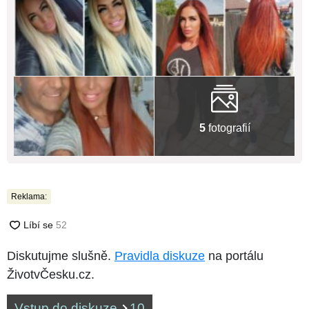
5
fotografií
Reklama:
Diskutujme slušně.
Pravidla diskuze
na portálu
ŽivotvČesku.cz.
Vstup do diskuze
10