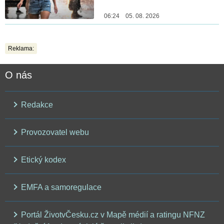
06:24 05. 08. 2026
Reklama:
O nás
Redakce
Provozovatel webu
Etický kodex
EMFA a samoregulace
Portál ŽivotvČesku.cz v Mapě médií a ratingu NFNZ