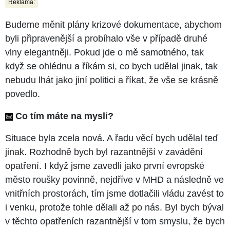
Reklama:
Budeme měnit plány krizové dokumentace, abychom
byli připravenější a probíhalo vše v případě druhé
vlny elegantněji. Pokud jde o mě samotného, tak
když se ohlédnu a říkám si, co bych udělal jinak, tak
nebudu lhát jako jiní politici a říkat, že vše se krásně
povedlo.
Co tím máte na mysli?
Situace byla zcela nová. A řadu věcí bych udělal teď
jinak. Rozhodně bych byl razantnější v zavádění
opatření. I když jsme zavedli jako první evropské
město roušky povinně, nejdříve v MHD a následně ve
vnitřních prostorách, tím jsme dotlačili vládu zavést to
i venku, protože tohle dělali až po nás. Byl bych býval
v těchto opatřeních razantnější v tom smyslu, že bych