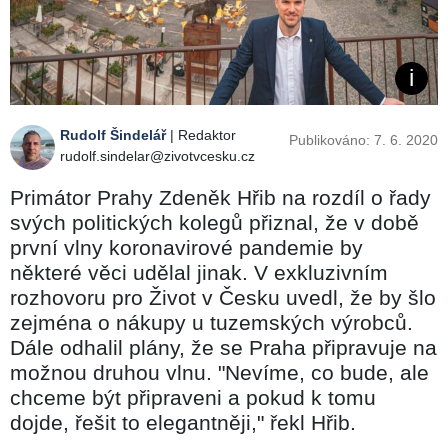
Rudolf Šindelář
| Redaktor
Publikováno: 7. 6. 2020
rudolf.sindelar@zivotvcesku.cz
Primátor Prahy Zdeněk Hřib na rozdíl o řady
svých politických kolegů přiznal, že v době
první vlny koronavirové pandemie by
některé věci udělal jinak. V exkluzivním
rozhovoru pro Život v Česku uvedl, že by šlo
zejména o nákupy u tuzemských výrobců.
Dále odhalil plány, že se Praha připravuje na
možnou druhou vlnu. "Nevíme, co bude, ale
chceme být připraveni a pokud k tomu
dojde, řešit to elegantněji," řekl Hřib.