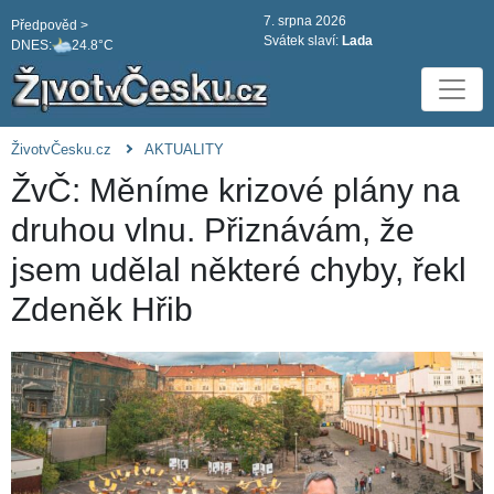
7. srpna 2026
Předpověd >
Svátek slaví:
Lada
DNES:
24.8°C
ŽivotvČesku.cz
AKTUALITY
ŽvČ: Měníme krizové plány na
druhou vlnu. Přiznávám, že
jsem udělal některé chyby, řekl
Zdeněk Hřib