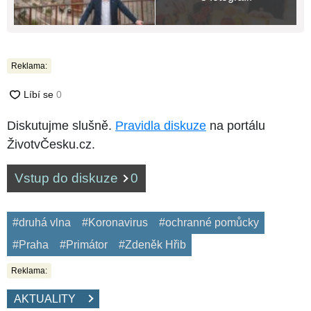
Reklama:
Diskutujme slušně.
Pravidla diskuze
na portálu
ŽivotvČesku.cz.
Vstup do diskuze
0
#druhá vlna
#Koronavirus
#ochranné pomůcky
#Praha
#Primátor
#Zdeněk Hřib
Reklama:
AKTUALITY