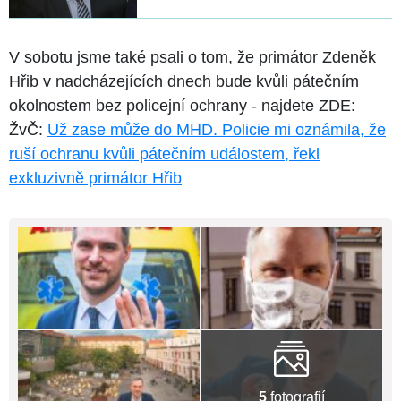
V sobotu jsme také psali o tom, že primátor Zdeněk
Hřib v nadcházejících dnech bude kvůli pátečním
okolnostem bez policejní ochrany - najdete ZDE:
ŽvČ:
Už zase může do MHD. Policie mi oznámila, že
ruší ochranu kvůli pátečním událostem, řekl
exkluzivně primátor Hřib
5
fotografií