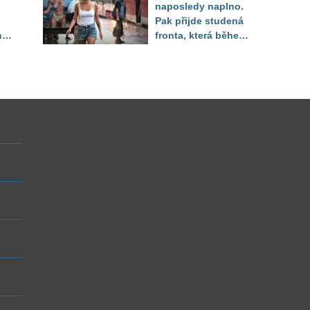
naposledy naplno.
Pak přijde studená
ny
fronta, která během
několika hodin otočí
počasí