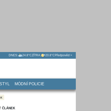
DNES:
24.8°C
ZÍTRA:
20.8°C
Předpověd >
 STYL
MÓDNÍ POLICIE
a:
T ČLÁNEK