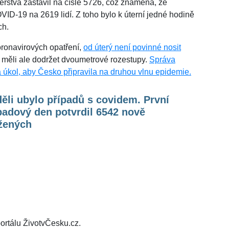
rstva zastavil na čísle 5726, což znamená, že
D-19 na 2619 lidí. Z toho bylo k úterní jedné hodině
ch.
ronavirových opatření,
od úterý není povinné nosit
měli ale dodržet dvoumetrové rozestupy.
Správa
 úkol, aby Česko připravila na druhou vlnu epidemie.
ěli ubylo případů s covidem. První
padový den potvrdil 6542 nově
žených
ortálu ŽivotvČesku.cz.