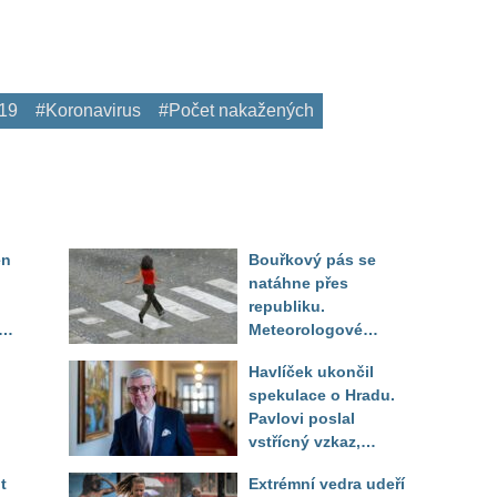
19
#Koronavirus
#Počet nakažených
en
Bouřkový pás se
natáhne přes
republiku.
ěď
Meteorologové
zpřesnili lokality pod
Havlíček ukončil
výstrahou, kde hrozí
spekulace o Hradu.
kroupy a prudký vítr
Pavlovi poslal
vstřícný vzkaz,
Decroix pak tvrdě
t
Extrémní vedra udeří
setřel