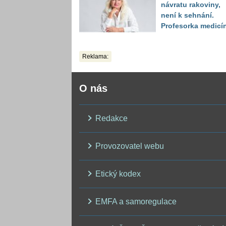
návratu rakoviny,
není k sehnání.
Profesorka medicí
promluvila jako
pacientka
Reklama:
O nás
Redakce
Provozovatel webu
Etický kodex
EMFA a samoregulace