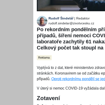
Rudolf Šindelář
| Redaktor
rudolf.sindelar@zivotvcesku.cz
Po rekordním pondělním přír
případů, šíření nemoci COVI
laboratoře zachytily 61 nak
Celkový počet tak stoupl na
Reklama:
Vyplývá to z dat, které ministerstvo zdra
stránkách. Koronavirem se od začátku epi
případů.
Oproti rekordnímu pondělí se jed
V úterý si nemoc COVID-19 vyžádala dalš
Zotavení