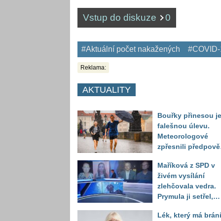
Vstup do diskuze
0
#Aktuální počet nakažených
#COVID-
Reklama:
AKTUALITY
Bouřky přinesou j
falešnou úlevu.
Meteorologové
zpřesnili předpov
a oznámili návrat
Maříková z SPD v
horkého počasí
živém vysílání
zlehčovala vedra.
Prymula ji setřel,
když vytáhl děsivé
Lék, který má bráni
číslo