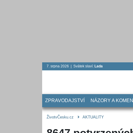
7. srpna 2026 | Svátek slaví:
Lada
ZPRAVODAJSTVÍ
NÁZORY A KOME
ŽivotvČesku.cz
AKTUALITY
8647 potvrzených