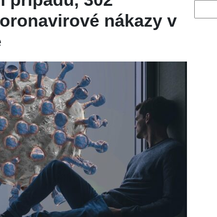
Vyhled
koronavirové nákazy v
e