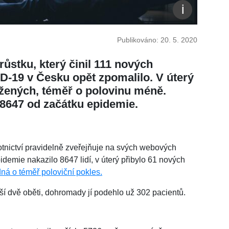
Publikováno: 20. 5. 2020
ůstku, který činil 111 nových
D-19 v Česku opět zpomalilo. V úterý
ažených, téměř o polovinu méně.
 8647 od začátku epidemie.
votnictví pravidelně zveřejňuje na svých webových
demie nakazilo 8647 lidí, v úterý přibylo 61 nových
ná o téměř poloviční pokles.
í dvě oběti, dohromady jí podehlo už 302 pacientů.