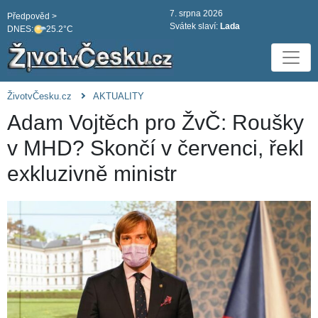
7. srpna 2026
Předpověd >
Svátek slaví:
Lada
DNES:
25.2°C
ŽivotvČesku.cz
AKTUALITY
Adam Vojtěch pro ŽvČ: Roušky
v MHD? Skončí v červenci, řekl
exkluzivně ministr