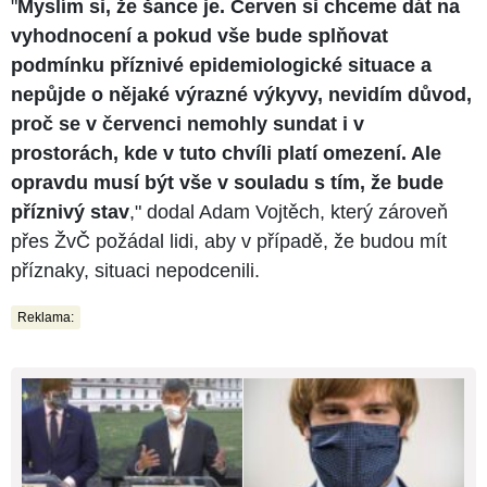
"
Myslím si, že šance je. Červen si chceme dát na
vyhodnocení a pokud vše bude splňovat
podmínku příznivé epidemiologické situace a
nepůjde o nějaké výrazné výkyvy, nevidím důvod,
proč se v červenci nemohly sundat i v
prostorách, kde v tuto chvíli platí omezení. Ale
opravdu musí být vše v souladu s tím, že bude
příznivý stav
," dodal Adam Vojtěch, který zároveň
přes ŽvČ požádal lidi, aby v případě, že budou mít
příznaky, situaci nepodcenili.
Reklama: