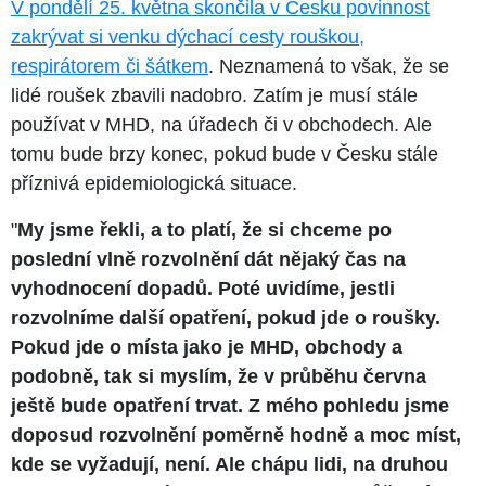
V pondělí 25. května skončila v Česku povinnost
zakrývat si venku dýchací cesty rouškou,
respirátorem či šátkem
. Neznamená to však, že se
lidé roušek zbavili nadobro. Zatím je musí stále
používat v MHD, na úřadech či v obchodech. Ale
tomu bude brzy konec, pokud bude v Česku stále
příznivá epidemiologická situace.
"
My jsme řekli, a to platí, že si chceme po
poslední vlně rozvolnění dát nějaký čas na
vyhodnocení dopadů. Poté uvidíme, jestli
rozvolníme další opatření, pokud jde o roušky.
Pokud jde o místa jako je MHD, obchody a
podobně, tak si myslím, že v průběhu června
ještě bude opatření trvat. Z mého pohledu jsme
doposud rozvolnění poměrně hodně a moc míst,
kde se vyžadují, není. Ale chápu lidi, na druhou