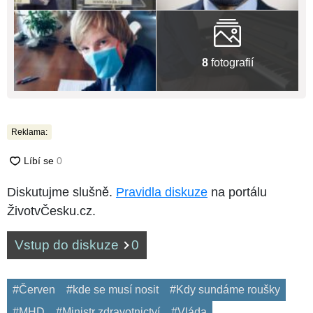
8
fotografií
Reklama:
Diskutujme slušně.
Pravidla diskuze
na portálu
ŽivotvČesku.cz.
Vstup do diskuze
0
#Červen
#kde se musí nosit
#Kdy sundáme roušky
#MHD
#Ministr zdravotnictví
#Vláda