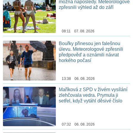
možná naposledy. Meteorologové
zpřesnili výhled až do září
08:11 07. 08. 2026
Bouřky přinesou jen falešnou
úlevu. Meteorologové zpřesnili
předpověď a oznámili návrat
horkého počasí
13:38 06. 08. 2026
Maříková z SPD v živém vysílání
zlehčovala vedra. Prymula ji
setřel, když vytáhl děsivé číslo
07:32 06. 08. 2026