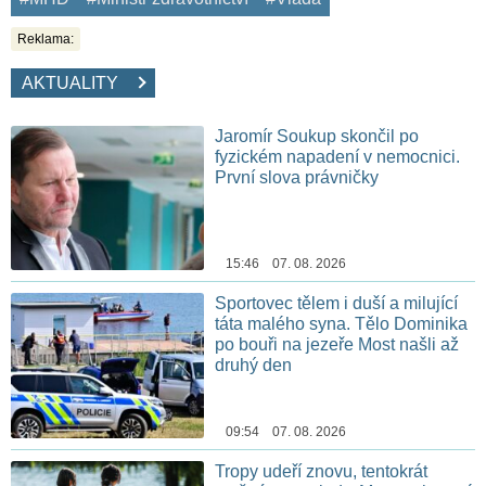
Reklama:
AKTUALITY
Jaromír Soukup skončil po
fyzickém napadení v nemocnici.
První slova právničky
15:46 07. 08. 2026
Sportovec tělem i duší a milující
táta malého syna. Tělo Dominika
po bouři na jezeře Most našli až
druhý den
09:54 07. 08. 2026
Tropy udeří znovu, tentokrát