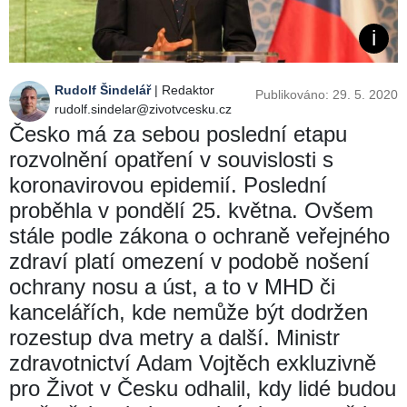
Rudolf Šindelář
| Redaktor
Publikováno: 29. 5. 2020
rudolf.sindelar@zivotvcesku.cz
Česko má za sebou poslední etapu
rozvolnění opatření v souvislosti s
koronavirovou epidemií. Poslední
proběhla v pondělí 25. května. Ovšem
stále podle zákona o ochraně veřejného
zdraví platí omezení v podobě nošení
ochrany nosu a úst, a to v MHD či
kancelářích, kde nemůže být dodržen
rozestup dva metry a další. Ministr
zdravotnictví Adam Vojtěch exkluzivně
pro Život v Česku odhalil, kdy lidé budou