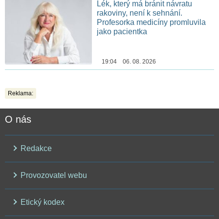
Lék, který má bránit návratu
rakoviny, není k sehnání.
Profesorka medicíny promluvila
jako pacientka
19:04 06. 08. 2026
Reklama:
O nás
Redakce
Provozovatel webu
Etický kodex