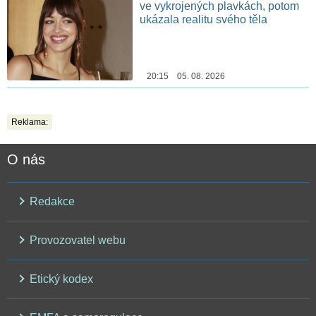
ve vykrojených plavkách, potom
ukázala realitu svého těla
20:15 05. 08. 2026
Reklama:
O nás
Redakce
Provozovatel webu
Etický kodex