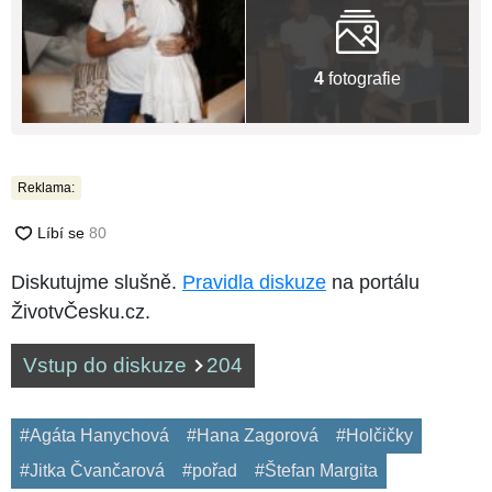
4
fotografie
Reklama:
Diskutujme slušně.
Pravidla diskuze
na portálu
ŽivotvČesku.cz.
Vstup do diskuze
204
#Agáta Hanychová
#Hana Zagorová
#Holčičky
#Jitka Čvančarová
#pořad
#Štefan Margita