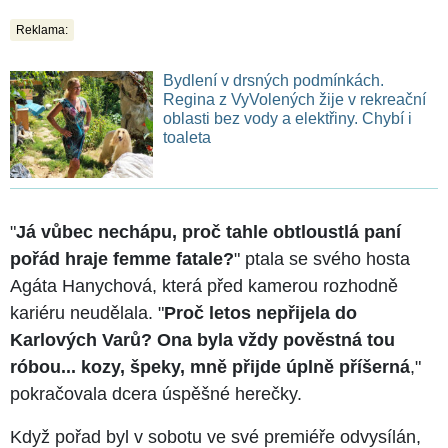
Reklama:
Bydlení v drsných podmínkách.
Regina z VyVolených žije v rekreační
oblasti bez vody a elektřiny. Chybí i
toaleta
"
Já vůbec nechápu, proč tahle obtloustlá paní
pořád hraje femme fatale?
" ptala se svého hosta
Agáta Hanychová, která před kamerou rozhodně
kariéru neudělala. "
Proč letos nepřijela do
Karlových Varů? Ona byla vždy pověstná tou
róbou... kozy, špeky, mně přijde úplně příšerná
,"
pokračovala dcera úspěšné herečky.
Když pořad byl v sobotu ve své premiéře odvysílán,