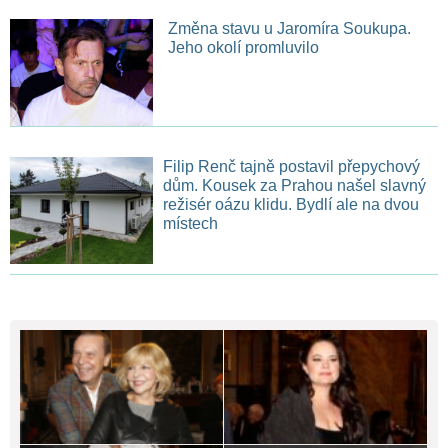
Změna stavu u Jaromíra Soukupa.
Jeho okolí promluvilo
Filip Renč tajně postavil přepychový
dům. Kousek za Prahou našel slavný
režisér oázu klidu. Bydlí ale na dvou
místech