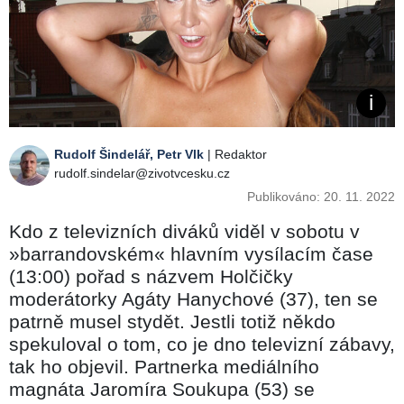
Rudolf Šindelář, Petr Vlk
| Redaktor
rudolf.sindelar@zivotvcesku.cz
Publikováno: 20. 11. 2022
Kdo z televizních diváků viděl v sobotu v
»barrandovském« hlavním vysílacím čase
(13:00) pořad s názvem Holčičky
moderátorky Agáty Hanychové (37), ten se
patrně musel stydět. Jestli totiž někdo
spekuloval o tom, co je dno televizní zábavy,
tak ho objevil. Partnerka mediálního
magnáta Jaromíra Soukupa (53) se