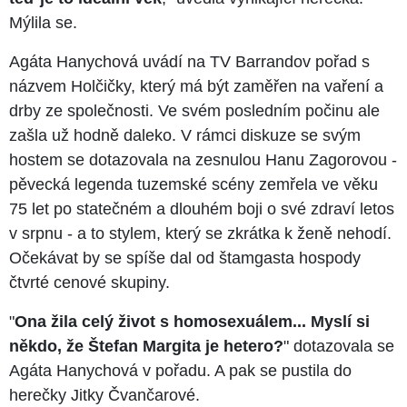
Mýlila se.
Agáta Hanychová uvádí na TV Barrandov pořad s
názvem Holčičky, který má být zaměřen na vaření a
drby ze společnosti. Ve svém posledním počinu ale
zašla už hodně daleko. V rámci diskuze se svým
hostem se dotazovala na zesnulou Hanu Zagorovou -
pěvecká legenda tuzemské scény zemřela ve věku
75 let po statečném a dlouhém boji o své zdraví letos
v srpnu - a to stylem, který se zkrátka k ženě nehodí.
Očekávat by se spíše dal od štamgasta hospody
čtvrté cenové skupiny.
"
Ona žila celý život s homosexuálem... Myslí si
někdo, že Štefan Margita je hetero?
" dotazovala se
Agáta Hanychová v pořadu. A pak se pustila do
herečky Jitky Čvančarové.