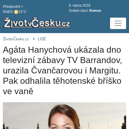
9. srpna 2026
Předpověd >
Svátek slaví:
Roman
DNES:
15°C
ŽivotvČesku.cz
LIDÉ
Agáta Hanychová ukázala dno
televizní zábavy TV Barrandov,
urazila Čvančarovou i Margitu.
Pak odhalila těhotenské bříško
ve vaně