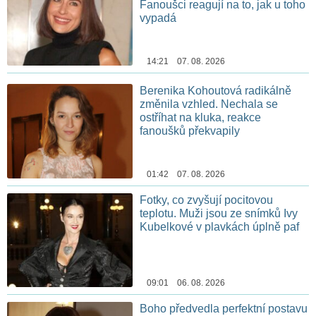
Fanoušci reagují na to, jak u toho
vypadá
14:21 07. 08. 2026
Berenika Kohoutová radikálně
změnila vzhled. Nechala se
ostříhat na kluka, reakce
fanoušků překvapily
01:42 07. 08. 2026
Fotky, co zvyšují pocitovou
teplotu. Muži jsou ze snímků Ivy
Kubelkové v plavkách úplně paf
09:01 06. 08. 2026
Boho předvedla perfektní postavu