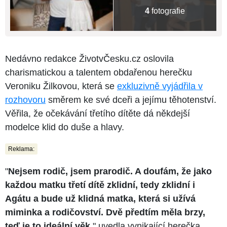
4
fotografie
Nedávno redakce ŽivotvČesku.cz oslovila
charismatickou a talentem obdařenou herečku
Veroniku Žilkovou, která se
exkluzivně vyjádřila v
rozhovoru
směrem ke své dceři a jejímu těhotenství.
Věřila, že očekávání třetího dítěte dá někdejší
modelce klid do duše a hlavy.
Reklama:
"
Nejsem rodič, jsem prarodič. A doufám, že jako
každou matku třetí dítě zklidní, tedy zklidní i
Agátu a bude už klidná matka, která si užívá
miminka a rodičovství. Dvě předtím měla brzy,
teď je to ideální věk
," uvedla vynikající herečka.