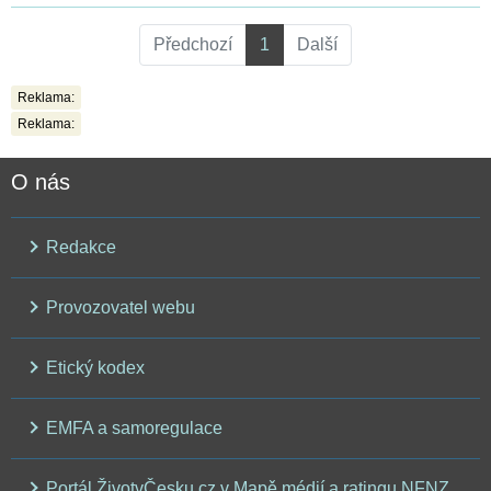
Předchozí
1
Další
Reklama:
Reklama:
O nás
Redakce
Provozovatel webu
Etický kodex
EMFA a samoregulace
Portál ŽivotvČesku.cz v Mapě médií a ratingu NFNZ