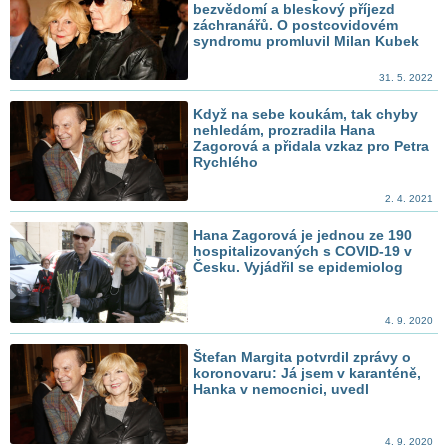
bezvědomí a bleskový příjezd
záchranářů. O postcovidovém
syndromu promluvil Milan Kubek
31. 5. 2022
Když na sebe koukám, tak chyby
nehledám, prozradila Hana
Zagorová a přidala vzkaz pro Petra
Rychlého
2. 4. 2021
Hana Zagorová je jednou ze 190
hospitalizovaných s COVID-19 v
Česku. Vyjádřil se epidemiolog
4. 9. 2020
Štefan Margita potvrdil zprávy o
koronovaru: Já jsem v karanténě,
Hanka v nemocnici, uvedl
4. 9. 2020