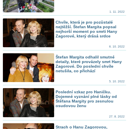
1. 11. 2022
Chvíle, která je pro pozůstalé
nejtěžší. Štefan Margita popsal
nejhorší moment po smrti Hany
Zagorové, který drásá srdce
6. 10. 2022
Štefan Margita odhalil smutné
detaily, které provázely smrt Hany
Zagorové. Do poslední chvíle
netušila, co přichází
5. 10. 2022
Poslední vzkaz pro Haničku.
Dojemné vyznání plné lásky od
Štěfana Margity pro zesnulou
osudovou ženu
27. 8. 2022
Strach o Hanu Zagorovou,