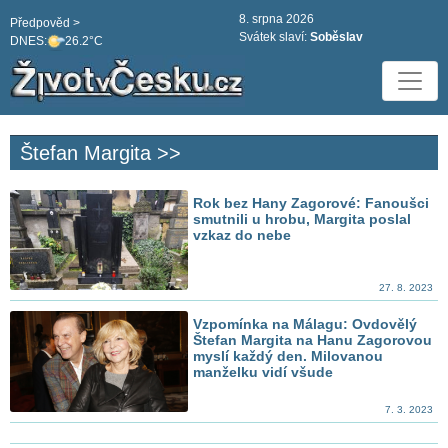
8. srpna 2026
Předpověd >
Svátek slaví:
Soběslav
DNES:
26.2°C
Štefan Margita >>
Rok bez Hany Zagorové: Fanoušci
smutnili u hrobu, Margita poslal
vzkaz do nebe
27. 8. 2023
Vzpomínka na Málagu: Ovdovělý
Štefan Margita na Hanu Zagorovou
myslí každý den. Milovanou
manželku vidí všude
7. 3. 2023