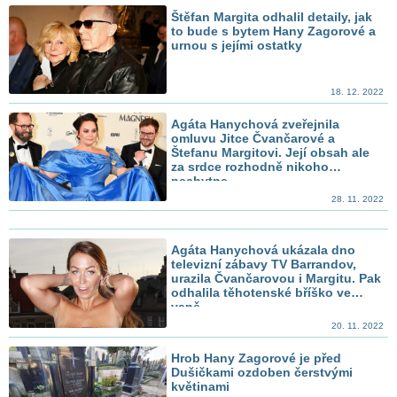
Štěfan Margita odhalil detaily, jak
to bude s bytem Hany Zagorové a
urnou s jejími ostatky
18. 12. 2022
Agáta Hanychová zveřejnila
omluvu Jitce Čvančarové a
Štefanu Margitovi. Její obsah ale
za srdce rozhodně nikoho
nechytne
28. 11. 2022
Agáta Hanychová ukázala dno
televizní zábavy TV Barrandov,
urazila Čvančarovou i Margitu. Pak
odhalila těhotenské bříško ve
vaně
20. 11. 2022
Hrob Hany Zagorové je před
Dušičkami ozdoben čerstvými
květinami