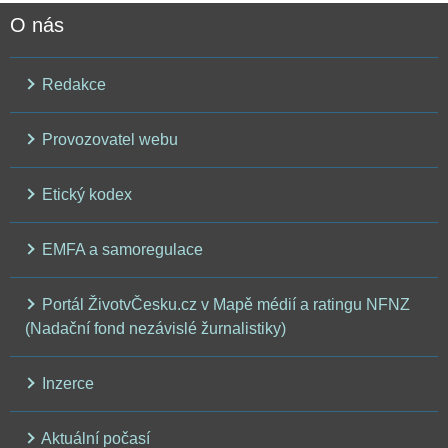
O nás
Redakce
Provozovatel webu
Etický kodex
EMFA a samoregulace
Portál ŽivotvČesku.cz v Mapě médií a ratingu NFNZ
(Nadační fond nezávislé žurnalistiky)
Inzerce
Aktuální počasí