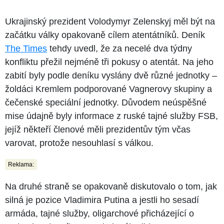
Ukrajinský prezident Volodymyr Zelenskyj měl být na
začátku války opakovaně cílem atentátníků. Deník
The Times
tehdy uvedl, že za necelé dva týdny
konfliktu přežil nejméně tři pokusy o atentát. Na jeho
zabití byly podle deníku vyslány dvě různé jednotky –
žoldáci Kremlem podporované Vagnerovy skupiny a
čečenské speciální jednotky. Důvodem neúspěšné
mise údajně byly informace z ruské tajné služby FSB,
jejíž někteří členové měli prezidentův tým včas
varovat, protože nesouhlasí s válkou.
Reklama:
Na druhé straně se opakovaně diskutovalo o tom, jak
silná je pozice Vladimira Putina a jestli ho sesadí
armáda, tajné služby, oligarchové přicházející o