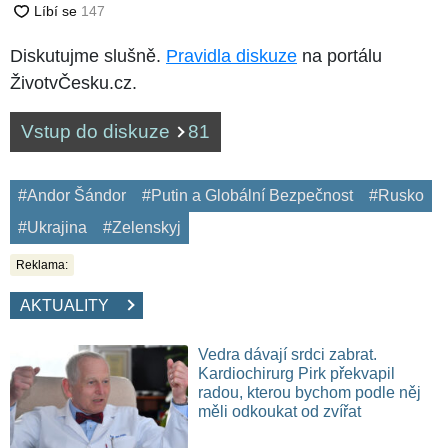
Diskutujme slušně.
Pravidla diskuze
na portálu
ŽivotvČesku.cz.
Vstup do diskuze
81
#Andor Šándor
#Putin a Globální Bezpečnost
#Rusko
#Ukrajina
#Zelenskyj
Reklama:
AKTUALITY
Vedra dávají srdci zabrat.
Kardiochirurg Pirk překvapil
radou, kterou bychom podle něj
měli odkoukat od zvířat