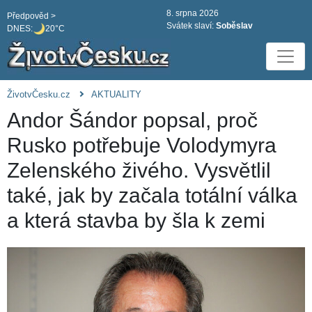
8. srpna 2026
Předpověd >
Svátek slaví:
Soběslav
DNES:
20°C
ŽivotvČesku.cz
AKTUALITY
Andor Šándor popsal, proč
Rusko potřebuje Volodymyra
Zelenského živého. Vysvětlil
také, jak by začala totální válka
a která stavba by šla k zemi