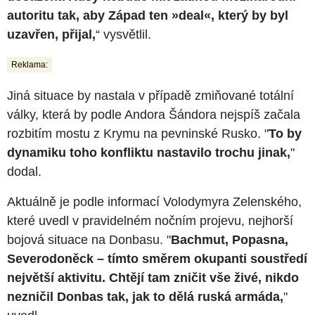
autoritu tak, aby Západ ten »deal«, který by byl
uzavřen, přijal,
“ vysvětlil.
Reklama:
Jiná situace by nastala v případě zmiňované totální
války, která by podle Andora Šándora nejspíš začala
rozbitím mostu z Krymu na pevninské Rusko. "
To by
dynamiku toho konfliktu nastavilo trochu jinak,
"
dodal.
Aktuálně je podle informací Volodymyra Zelenského,
které uvedl v pravidelném nočním projevu, nejhorší
bojová situace na Donbasu. "
Bachmut, Popasna,
Severodoněck – tímto směrem okupanti soustředí
největší aktivitu. Chtějí tam zničit vše živé, nikdo
nezničil Donbas tak, jak to dělá ruská armáda,
"