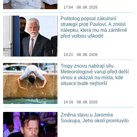
17:04 08. 08. 2026
Politolog popsal zákulisní
strategii proti Pavlovi. A zmínil
nálepku, která mu má záměrně
před volbou uškodit
14:21 08. 08. 2026
Tropy znovu nabírají sílu.
Meteorologové varují před delší
vlnou a ukázali na místa, kde
situace bude nejhorší
14:19 08. 08. 2026
Změna stavu u Jaromíra
Soukupa. Jeho okolí promluvilo