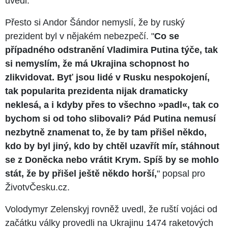
uvedl.
Přesto si Andor Šándor nemyslí, že by ruský
prezident byl v nějakém nebezpečí. "
Co se
případného odstranění Vladimira Putina týče, tak
si nemyslím, že má Ukrajina schopnost ho
zlikvidovat. Byť jsou lidé v Rusku nespokojení,
tak popularita prezidenta nijak dramaticky
neklesá, a i kdyby přes to všechno »padl«, tak co
bychom si od toho slibovali? Pád Putina nemusí
nezbytně znamenat to, že by tam přišel někdo,
kdo by byl jiný, kdo by chtěl uzavřít mír, stáhnout
se z Doněcka nebo vrátit Krym. Spíš by se mohlo
stát, že by přišel ještě někdo horší,
" popsal pro
ŽivotvČesku.cz.
Volodymyr Zelenskyj rovněž uvedl, že ruští vojáci od
začátku války provedli na Ukrajinu 1474 raketových