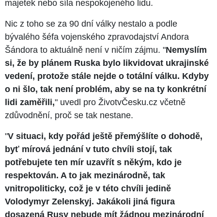
majetek nebo síla nespokojeného lidu.
Nic z toho se za 90 dní války nestalo a podle
bývalého šéfa vojenského zpravodajství Andora
Šándora to aktuálně není v ničím zájmu. "
Nemyslím
si, že by plánem Ruska bylo likvidovat ukrajinské
vedení, protože stále nejde o totální válku. Kdyby
o ni šlo, tak není problém, aby se na ty konkrétní
lidi zaměřili,
" uvedl pro ŽivotvČesku.cz včetně
zdůvodnění, proč se tak nestane.
"
V situaci, kdy pořád ještě přemýšlíte o dohodě,
byť mírová jednání v tuto chvíli stojí, tak
potřebujete ten mír uzavřít s někým, kdo je
respektován. A to jak mezinárodně, tak
vnitropoliticky, což je v této chvíli jedině
Volodymyr Zelenskyj. Jakákoli jiná figura
dosazená Rusy nebude mít žádnou mezinárodní