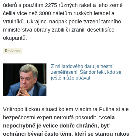
úderů s použitím 2275 různých raket a jeho země
čelila více než 3000 náletům ruských letadel a
vrtulníků. Ukrajinci naopak podle tvrzení tamního
ministerstva obrany zabili či zranili desetitisíce
okupantů.
Reklama:
Z miliardového daru je trestní
zemětřesení. Šándor řekl, kdo se
ještě může obávat
Vnitropolitickou situaci kolem Vladimira Putina si ale
bezpečnostní expert netroufá posoudit. "
Zcela
nepochybně je velice dobře chráněn, byť
ochránci bývají často těmi, kteří se stanou rukou