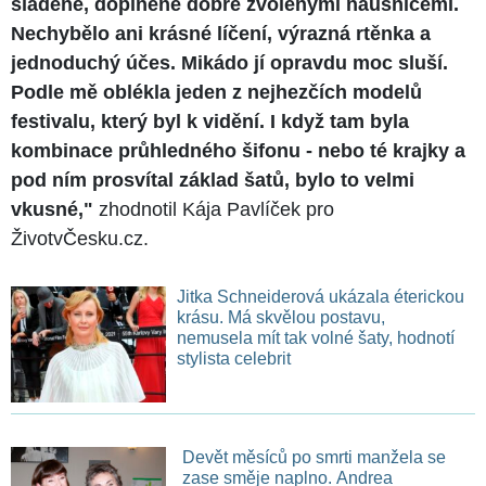
sladěné, doplněné dobře zvolenými náušnicemi.
Nechybělo ani krásné líčení, výrazná rtěnka a
jednoduchý účes. Mikádo jí opravdu moc sluší.
Podle mě oblékla jeden z nejhezčích modelů
festivalu, který byl k vidění. I když tam byla
kombinace průhledného šifonu - nebo té krajky a
pod ním prosvítal základ šatů, bylo to velmi
vkusné,"
zhodnotil Kája Pavlíček pro
ŽivotvČesku.cz.
Jitka Schneiderová ukázala éterickou
krásu. Má skvělou postavu,
nemusela mít tak volné šaty, hodnotí
stylista celebrit
Devět měsíců po smrti manžela se
zase směje naplno. Andrea