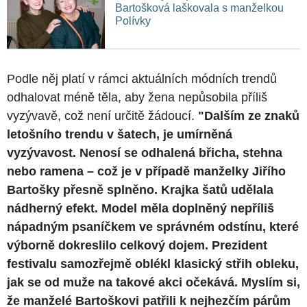
Bartošková laškovala s manželkou
Polívky
Podle něj platí v rámci aktuálních módních trendů
odhalovat méně těla, aby žena nepůsobila příliš
vyzývavě, což není určitě žádoucí.
"Dalším ze znaků
letošního trendu v šatech, je umírněná
vyzývavost. Nenosí se odhalená břicha, stehna
nebo ramena – což je v případě manželky Jiřího
Bartošky přesně splněno. Krajka šatů udělala
nádherný efekt. Model měla doplněný nepříliš
nápadným psaníčkem ve správném odstínu, které
výborně dokreslilo celkový dojem. Prezident
festivalu samozřejmě oblékl klasický střih obleku,
jak se od muže na takové akci očekává. Myslím si,
že manželé Bartoškovi patřili k nejhezčím párům