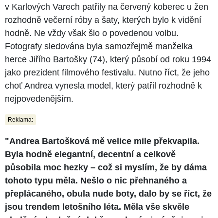
v Karlových Varech patřily na červený koberec u žen
rozhodně večerní róby a šaty, kterých bylo k vidění
hodně. Ne vždy však šlo o povedenou volbu.
Fotografy sledována byla samozřejmě manželka
herce Jiřího Bartošky (74), který působí od roku 1994
jako prezident filmového festivalu. Nutno říct, že jeho
choť Andrea vynesla model, který patřil rozhodně k
nejpovedenějším.
Reklama:
"Andrea Bartošková mě velice mile překvapila.
Byla hodně elegantní, decentní a celkově
působila moc hezky – což si myslím, že by dáma
tohoto typu měla. Nešlo o nic přehnaného a
přeplácaného, obula nude boty, dalo by se říct, že
jsou trendem letošního léta. Měla vše skvěle