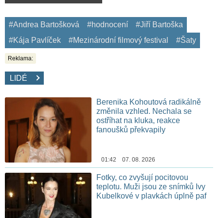
#Andrea Bartošková
#hodnocení
#Jiří Bartoška
#Kája Pavlíček
#Mezinárodní filmový festival
#Šaty
Reklama:
LIDÉ
Berenika Kohoutová radikálně
změnila vzhled. Nechala se
ostříhat na kluka, reakce
fanoušků překvapily
01:42 07. 08. 2026
Fotky, co zvyšují pocitovou
teplotu. Muži jsou ze snímků Ivy
Kubelkové v plavkách úplně paf