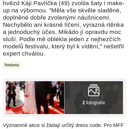
hvězd Káji Pavlíčka (49) zvolila šaty i make-
up na výbornou. "Měla vše skvěle sladěné,
doplněné dobře zvolenými náušnicemi.
Nechybělo ani krásné líčení, výrazná rtěnka
a jednoduchý účes. Mikádo jí opravdu moc
sluší. Podle mě oblékla jeden z nejhezčích
modelů festivalu, který byl k vidění," nešetřil
expert chválou.
Reklama:
2
fotografie
Významné akce si žádají určitý dress code. Pro MFF