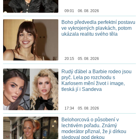
09:01 06. 08. 2026
Boho předvedla perfektní postavu
ve vykrojených plavkách, potom
ukázala realitu svého těla
20:15 05. 08. 2026
Rudý ďábel a Barbie rodeo jsou
pryč. Lela po rozchodu s
Karlosem mění život i image,
tleská jí i Sandeva
17:34 05. 08. 2026
Belohorcová o působení v
lechtivém pořadu. Známý
moderátor přiznal, že ji dírkou
sledoval pod dekou