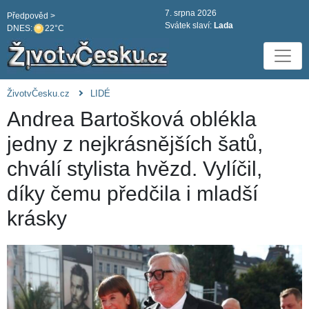
7. srpna 2026
Předpověd >
Svátek slaví:
Lada
DNES:
22°C
ŽivotvČesku.cz
LIDÉ
Andrea Bartošková oblékla
jedny z nejkrásnějších šatů,
chválí stylista hvězd. Vylíčil,
díky čemu předčila i mladší
krásky