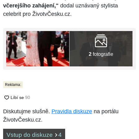
včerejšího zahájení,"
dodal uznávaný stylista
celebrit pro ŽivotvČesku.cz.
2
fotografie
Reklama:
Diskutujme slušně.
Pravidla diskuze
na portálu
ŽivotvČesku.cz.
Vstup do diskuze
4