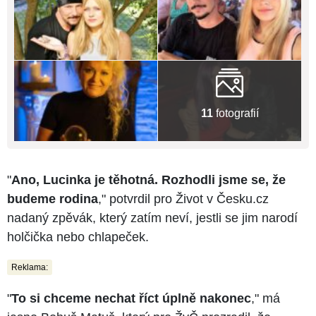
11
fotografií
"
Ano, Lucinka je těhotná. Rozhodli jsme se, že
budeme rodina
," potvrdil pro Život v Česku.cz
nadaný zpěvák, který zatím neví, jestli se jim narodí
holčička nebo chlapeček.
Reklama:
"
To si chceme nechat říct úplně nakonec
," má