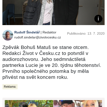
Rudolf Šindelář
| Redaktor
Publikováno: 13. 7. 2020
rudolf.sindelar@zivotvcesku.cz
Zpěvák Bohuš Matuš se stane otcem.
Redakci Život v Česku.cz to potvrdil v
audiorozhovoru. Jeho sedmnáctiletá
partnerka Lucie je ve 20. týdnu těhotenství.
Prvního společného potomka by měla
přivést na svět koncem roku.
Reklama: