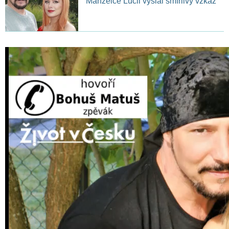
Manželce Lucii vyslal smířlivý vzkaz