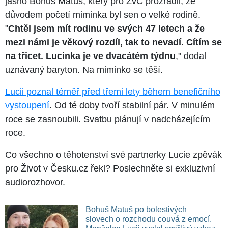
jasno Bohuš Matuš, který pro ŽvČ prozradil, že
důvodem početí miminka byl sen o velké rodině.
"
Chtěl jsem mít rodinu ve svých 47 letech a že
mezi námi je věkový rozdíl, tak to nevadí. Cítím se
na třicet. Lucinka je ve dvacátém týdnu
," dodal
uznávaný baryton. Na miminko se těší.
Lucii poznal téměř před třemi lety během benefičního
vystoupení
. Od té doby tvoří stabilní pár. V minulém
roce se zasnoubili. Svatbu plánují v nadcházejícím
roce.
Co všechno o těhotenství své partnerky Lucie zpěvák
pro Život v Česku.cz řekl? Poslechněte si exkluzivní
audiorozhovor.
Bohuš Matuš po bolestivých
slovech o rozchodu couvá z emocí.