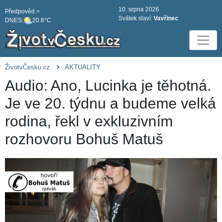
10. srpna 2026
Předpověd >
Svátek slaví:
Vavřinec
DNES:
20.8°C
ŽivotvČesku.cz
AKTUALITY
Audio: Ano, Lucinka je těhotná.
Je ve 20. týdnu a budeme velká
rodina, řekl v exkluzivním
rozhovoru Bohuš Matuš