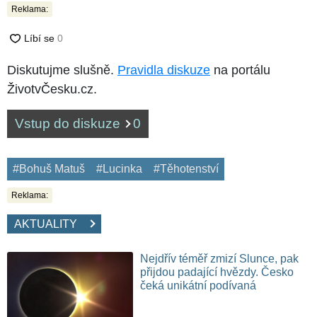
Reklama:
Diskutujme slušně.
Pravidla diskuze
na portálu
ŽivotvČesku.cz.
Vstup do diskuze
0
#Bohuš Matuš
#Lucinka
#Těhotenství
Reklama:
AKTUALITY
Nejdřív téměř zmizí Slunce, pak
přijdou padající hvězdy. Česko
čeká unikátní podívaná