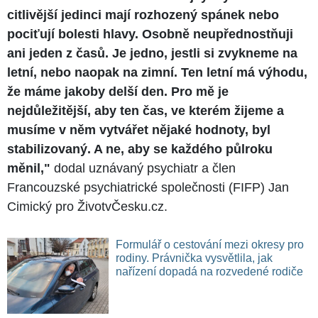
citlivější jedinci mají rozhozený spánek nebo
pociťují bolesti hlavy. Osobně neupřednostňuji
ani jeden z časů. Je jedno, jestli si zvykneme na
letní, nebo naopak na zimní. Ten letní má výhodu,
že máme jakoby delší den. Pro mě je
nejdůležitější, aby ten čas, ve kterém žijeme a
musíme v něm vytvářet nějaké hodnoty, byl
stabilizovaný. A ne, aby se každého půlroku
měnil,"
dodal uznávaný psychiatr a člen
Francouzské psychiatrické společnosti (FIFP) Jan
Cimický pro ŽivotvČesku.cz.
Formulář o cestování mezi okresy pro
rodiny. Právnička vysvětlila, jak
nařízení dopadá na rozvedené rodiče