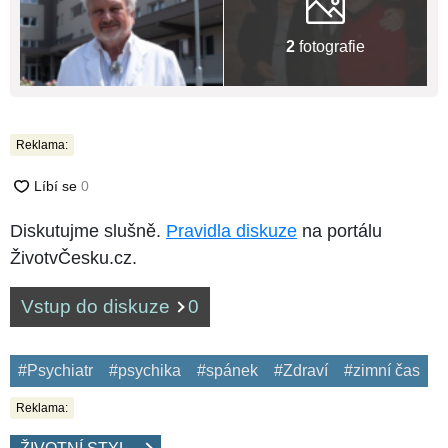
2
fotografie
Reklama:
Diskutujme slušně.
Pravidla diskuze
na portálu
ŽivotvČesku.cz.
Vstup do diskuze
0
#Psychiatr
#psychika
#spánek
#Zdraví
#zimní čas
Reklama: