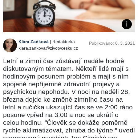
Klára Zaňková
| Redaktorka
Publikováno: 8. 3. 2021
klara.zankova@zivotvcesku.cz
Letní a zimní čas zůstávají nadále hodně
diskutovaným tématem. Někteří lidé mají s
hodinovým posunem problém a mají s ním
spojené nepříjemné zdravotní projevy a
psychickou nepohodu. V noci na neděli 28.
března dojde ke změně zimního času na
letní a ručička ukazující čas se ve 2:00 ráno
posune vpřed na 3:00 a noc se ukrátí o
celou hodinu. "Člověk se dokáže poměrně
rychle aklimatizovat, zhruba do týdne," uvedl
renomovaný psychiatr Jan Cimický pro