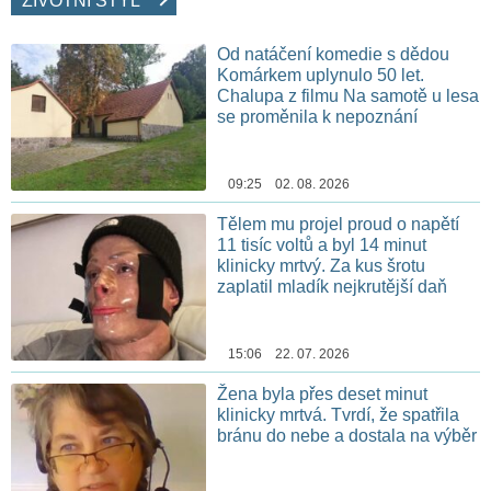
ŽIVOTNÍ STYL
Od natáčení komedie s dědou
Komárkem uplynulo 50 let.
Chalupa z filmu Na samotě u lesa
se proměnila k nepoznání
09:25 02. 08. 2026
Tělem mu projel proud o napětí
11 tisíc voltů a byl 14 minut
klinicky mrtvý. Za kus šrotu
zaplatil mladík nejkrutější daň
15:06 22. 07. 2026
Žena byla přes deset minut
klinicky mrtvá. Tvrdí, že spatřila
bránu do nebe a dostala na výběr