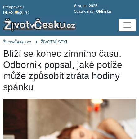
6. srpna 2026
Předpověd >
Svátek slaví:
Oldřiška
DNES:
25°C
ŽivotvČesku.cz
ŽIVOTNÍ STYL
Blíží se konec zimního času.
Odborník popsal, jaké potíže
může způsobit ztráta hodiny
spánku