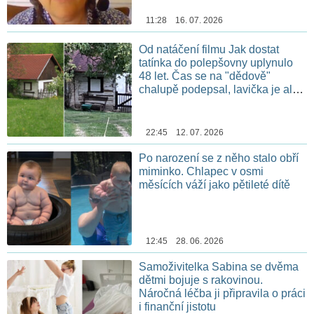
11:28 16. 07. 2026
Od natáčení filmu Jak dostat
tatínka do polepšovny uplynulo
48 let. Čas se na "dědově"
chalupě podepsal, lavička je ale
stále na stejném místě
22:45 12. 07. 2026
Po narození se z něho stalo obří
miminko. Chlapec v osmi
měsících váží jako pětileté dítě
12:45 28. 06. 2026
Samoživitelka Sabina se dvěma
dětmi bojuje s rakovinou.
Náročná léčba ji připravila o práci
i finanční jistotu