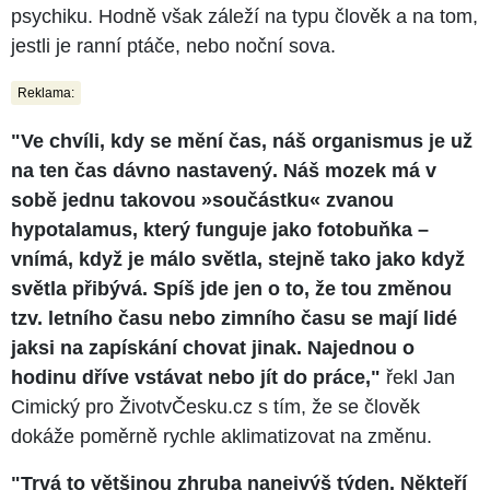
psychiku. Hodně však záleží na typu člověk a na tom,
jestli je ranní ptáče, nebo noční sova.
Reklama:
"Ve chvíli, kdy se mění čas, náš organismus je už
na ten čas dávno nastavený. Náš mozek má v
sobě jednu takovou »součástku« zvanou
hypotalamus, který funguje jako fotobuňka –
vnímá, když je málo světla, stejně tako jako když
světla přibývá. Spíš jde jen o to, že tou změnou
tzv. letního času nebo zimního času se mají lidé
jaksi na zapískání chovat jinak. Najednou o
hodinu dříve vstávat nebo jít do práce,"
řekl Jan
Cimický pro ŽivotvČesku.cz s tím, že se člověk
dokáže poměrně rychle aklimatizovat na změnu.
"Trvá to většinou zhruba nanejvýš týden. Někteří