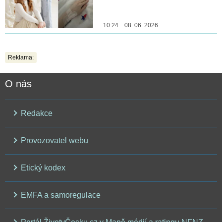
10:24 08. 06. 2026
Reklama:
O nás
Redakce
Provozovatel webu
Etický kodex
EMFA a samoregulace