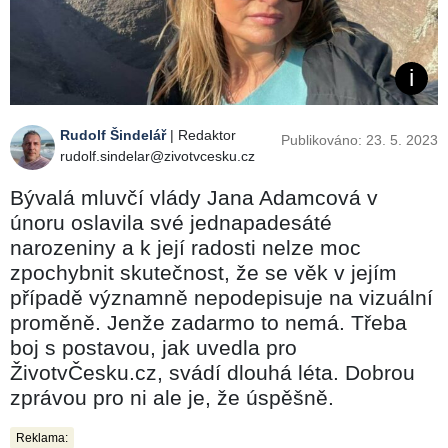
Rudolf Šindelář
| Redaktor
Publikováno: 23. 5. 2023
rudolf.sindelar@zivotvcesku.cz
Bývalá mluvčí vlády Jana Adamcová v
únoru oslavila své jednapadesáté
narozeniny a k její radosti nelze moc
zpochybnit skutečnost, že se věk v jejím
případě významně nepodepisuje na vizuální
proměně. Jenže zadarmo to nemá. Třeba
boj s postavou, jak uvedla pro
ŽivotvČesku.cz, svádí dlouhá léta. Dobrou
zprávou pro ni ale je, že úspěšně.
Reklama: