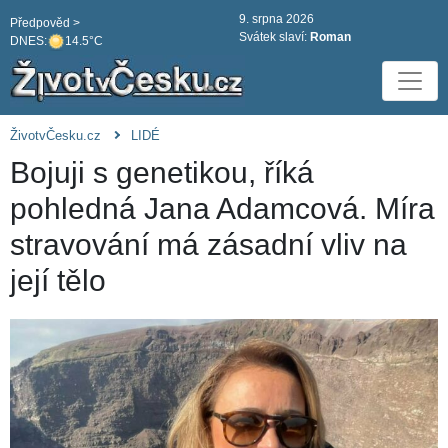
9. srpna 2026
Předpověd >
Svátek slaví:
Roman
DNES:
14.5°C
ŽivotvČesku.cz
LIDÉ
Bojuji s genetikou, říká
pohledná Jana Adamcová. Míra
stravování má zásadní vliv na
její tělo