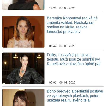
14:21 07. 08. 2026
Berenika Kohoutová radikálně
změnila vzhled. Nechala se
ostříhat na kluka, reakce
fanoušků překvapily
01:42 07. 08. 2026
Fotky, co zvyšují pocitovou
teplotu. Muži jsou ze snímků Ivy
Kubelkové v plavkách úplně paf
09:01 06. 08. 2026
Boho předvedla perfektní postavu
ve vykrojených plavkách, potom
ukázala realitu svého těla