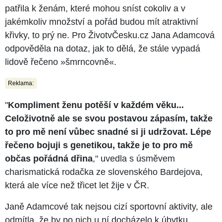
patřila k ženám, které mohou sníst cokoliv a v
jakémkoliv množství a pořád budou mít atraktivní
křivky, to prý ne. Pro ŽivotvČesku.cz Jana Adamcová
odpověděla na dotaz, jak to dělá, že stále vypadá
lidově řečeno »šmrncovně«.
Reklama:
"
Kompliment ženu potěší v každém věku...
Celoživotně ale se svou postavou zápasím, takže
to pro mě není vůbec snadné si ji udržovat. Lépe
řečeno bojuji s genetikou, takže je to pro mě
občas pořádná dřina
," uvedla s úsměvem
charismatická rodačka ze slovenského Bardejova,
která ale více než třicet let žije v ČR.
Janě Adamcové tak nejsou cizí sportovní aktivity, ale
odmítla, že by po nich u ní docházelo k úbytku