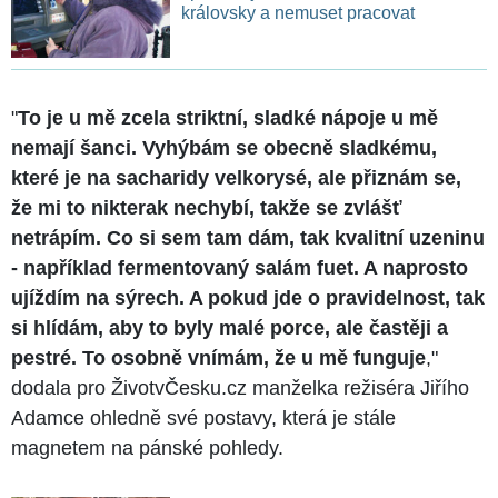
královsky a nemuset pracovat
"
To je u mě zcela striktní, sladké nápoje u mě
nemají šanci. Vyhýbám se obecně sladkému,
které je na sacharidy velkorysé, ale přiznám se,
že mi to nikterak nechybí, takže se zvlášť
netrápím.
Co si sem tam dám, tak kvalitní uzeninu
- například fermentovaný salám fuet. A naprosto
ujíždím na sýrech. A pokud jde o pravidelnost, tak
si hlídám, aby to byly malé porce, ale častěji a
pestré. To osobně vnímám, že u mě funguje
,"
dodala pro ŽivotvČesku.cz manželka režiséra Jiřího
Adamce ohledně své postavy, která je stále
magnetem na pánské pohledy.