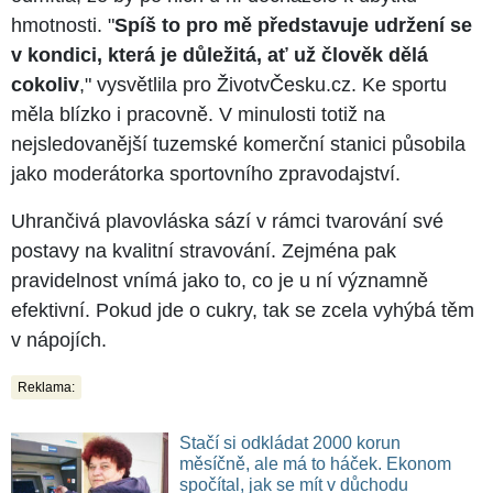
hmotnosti. "
Spíš to pro mě představuje udržení se
v kondici, která je důležitá, ať už člověk dělá
cokoliv
," vysvětlila pro ŽivotvČesku.cz. Ke sportu
měla blízko i pracovně. V minulosti totiž na
nejsledovanější tuzemské komerční stanici působila
jako moderátorka sportovního zpravodajství.
Uhrančivá plavovláska sází v rámci tvarování své
postavy na kvalitní stravování. Zejména pak
pravidelnost vnímá jako to, co je u ní významně
efektivní. Pokud jde o cukry, tak se zcela vyhýbá těm
v nápojích.
Reklama:
Stačí si odkládat 2000 korun
měsíčně, ale má to háček. Ekonom
spočítal, jak se mít v důchodu