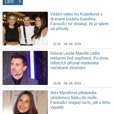
LIDÉ
Virální video Ivy Kubelkové s
dcerami ovládla Karolína.
Fanoušci se shodují, že je talent
od přírody
22:34 08. 08. 2026
Návrat Leoše Mareše zatím
reklamní žně nepřinesl. Po dvou
měsících přiznal moderátor
nečekané zklamání
15:29 08. 08. 2026
Alex Mynářová předvedla
ukázkovou šipku do moře.
Fanoušci reagují na to, jak u toho
vypadá