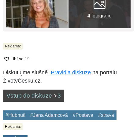
4
fotografie
Reklama:
Diskutujme slušně.
Pravidla diskuze
na portálu
ŽivotvČesku.cz.
Vstup do diskuze
3
#Hubnutí
#Jana Adamcová
#Postava
#strava
Reklama: