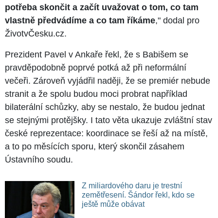
potřeba skončit a začít uvažovat o tom, co tam
vlastně předvádíme a co tam říkáme
," dodal pro
ŽivotvČesku.cz.
Prezident Pavel v Ankaře řekl, že s Babišem se
pravděpodobně poprvé potká až při neformální
večeři. Zároveň vyjádřil naději, že se premiér nebude
stranit a že spolu budou moci probrat například
bilaterální schůzky, aby se nestalo, že budou jednat
se stejnými protějšky. I tato věta ukazuje zvláštní stav
české reprezentace: koordinace se řeší až na místě,
a to po měsících sporu, který skončil zásahem
Ústavního soudu.
Z miliardového daru je trestní
zemětřesení. Šándor řekl, kdo se
ještě může obávat