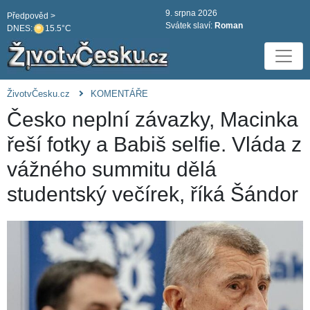
9. srpna 2026
Předpověd >
Svátek slaví:
Roman
DNES:
15.5°C
ŽivotvČesku.cz
KOMENTÁŘE
Česko neplní závazky, Macinka
řeší fotky a Babiš selfie. Vláda z
vážného summitu dělá
studentský večírek, říká Šándor