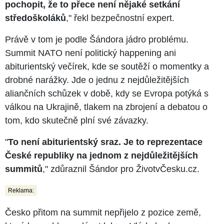
pochopit, že to přece není nějaké setkání
středoškoláků
," řekl bezpečnostní expert.
Právě v tom je podle Šándora jádro problému.
Summit NATO není politický happening ani
abiturientský večírek, kde se soutěží o momentky a
drobné narážky. Jde o jednu z nejdůležitějších
aliančních schůzek v době, kdy se Evropa potýká s
válkou na Ukrajině, tlakem na zbrojení a debatou o
tom, kdo skutečně plní své závazky.
"
To není abiturientský sraz. Je to reprezentace
České republiky na jednom z nejdůležitějších
summitů
," zdůraznil Šándor pro ŽivotvČesku.cz.
Reklama:
Česko přitom na summit nepřijelo z pozice země,