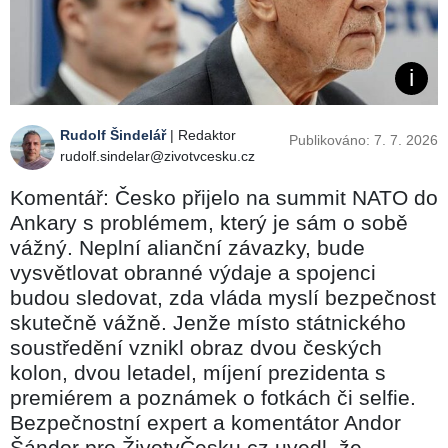
Rudolf Šindelář
| Redaktor
Publikováno: 7. 7. 2026
rudolf.sindelar@zivotvcesku.cz
Komentář: Česko přijelo na summit NATO do
Ankary s problémem, který je sám o sobě
vážný. Neplní alianční závazky, bude
vysvětlovat obranné výdaje a spojenci
budou sledovat, zda vláda myslí bezpečnost
skutečně vážně. Jenže místo státnického
soustředění vznikl obraz dvou českých
kolon, dvou letadel, míjení prezidenta s
premiérem a poznámek o fotkách či selfie.
Bezpečnostní expert a komentátor Andor
Šándor pro ŽivotvČesku.cz uvedl, že