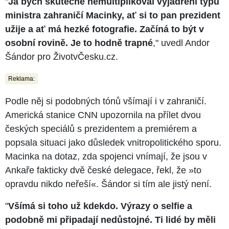
"
Já bych skutečně nemultiplikoval vyjádření typu
ministra zahraničí Macinky, ať si to pan prezident
užije a ať má hezké fotografie. Začíná to být v
osobní rovině. Je to hodně trapné
," uvedl Andor
Šándor pro ŽivotvČesku.cz.
Reklama:
Podle něj si podobných tónů všímají i v zahraničí.
Americká stanice CNN upozornila na přílet dvou
českých speciálů s prezidentem a premiérem a
popsala situaci jako důsledek vnitropolitického sporu.
Macinka na dotaz, zda spojenci vnímají, že jsou v
Ankaře fakticky dvě české delegace, řekl, že »to
opravdu nikdo neřeší«. Šándor si tím ale jistý není.
"
Všímá si toho už kdekdo. Výrazy o selfie a
podobně mi připadají nedůstojné. Ti lidé by měli