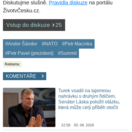
Diskutujme slušně.
Pravidla diskuze
na portálu
ŽivotvČesku.cz.
Vstup do diskuze
25
#Andor Šándor
#NATO
#Petr Macinka
#Petr Pavel (prezident)
#Summit
Reklama:
KOMENTÁŘE
Turek vsadil na tajemnou
nahrávku s druhým řidičem.
Senátor Láska položil otázku,
která může celý příběh otočit
22:58 05. 08. 2026