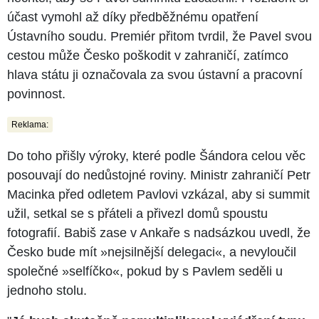
účast vymohl až díky předběžnému opatření
Ústavního soudu. Premiér přitom tvrdil, že Pavel svou
cestou může Česko poškodit v zahraničí, zatímco
hlava státu ji označovala za svou ústavní a pracovní
povinnost.
Reklama:
Do toho přišly výroky, které podle Šándora celou věc
posouvají do nedůstojné roviny. Ministr zahraničí Petr
Macinka před odletem Pavlovi vzkázal, aby si summit
užil, setkal se s přáteli a přivezl domů spoustu
fotografií. Babiš zase v Ankaře s nadsázkou uvedl, že
Česko bude mít »nejsilnější delegaci«, a nevyloučil
společné »selfíčko«, pokud by s Pavlem seděli u
jednoho stolu.