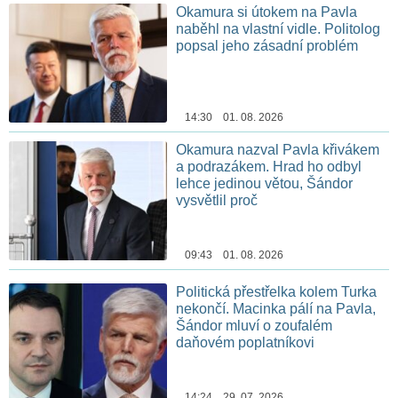
Okamura si útokem na Pavla
naběhl na vlastní vidle. Politolog
popsal jeho zásadní problém
14:30 01. 08. 2026
Okamura nazval Pavla křivákem
a podrazákem. Hrad ho odbyl
lehce jedinou větou, Šándor
vysvětlil proč
09:43 01. 08. 2026
Politická přestřelka kolem Turka
nekončí. Macinka pálí na Pavla,
Šándor mluví o zoufalém
daňovém poplatníkovi
14:24 29. 07. 2026