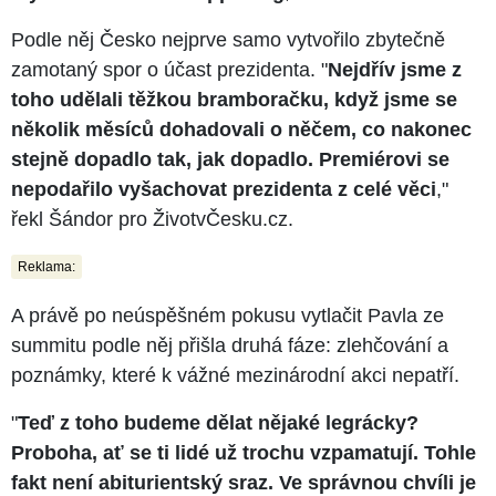
Podle něj Česko nejprve samo vytvořilo zbytečně
zamotaný spor o účast prezidenta. "
Nejdřív jsme z
toho udělali těžkou bramboračku, když jsme se
několik měsíců dohadovali o něčem, co nakonec
stejně dopadlo tak, jak dopadlo. Premiérovi se
nepodařilo vyšachovat prezidenta z celé věci
,"
řekl Šándor pro ŽivotvČesku.cz.
Reklama:
A právě po neúspěšném pokusu vytlačit Pavla ze
summitu podle něj přišla druhá fáze: zlehčování a
poznámky, které k vážné mezinárodní akci nepatří.
"
Teď z toho budeme dělat nějaké legrácky?
Proboha, ať se ti lidé už trochu vzpamatují. Tohle
fakt není abiturientský sraz. Ve správnou chvíli je