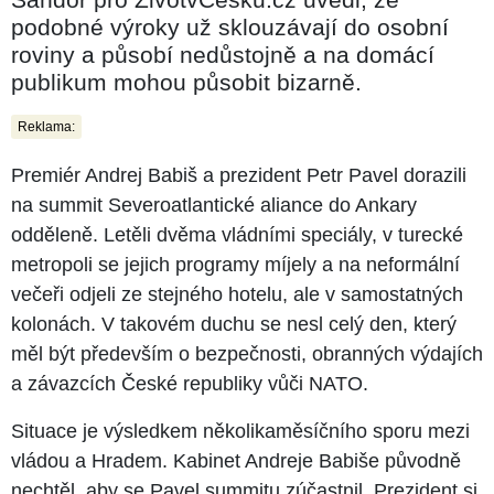
podobné výroky už sklouzávají do osobní
roviny a působí nedůstojně a na domácí
publikum mohou působit bizarně.
Reklama:
Premiér Andrej Babiš a prezident Petr Pavel dorazili
na summit Severoatlantické aliance do Ankary
odděleně. Letěli dvěma vládními speciály, v turecké
metropoli se jejich programy míjely a na neformální
večeři odjeli ze stejného hotelu, ale v samostatných
kolonách. V takovém duchu se nesl celý den, který
měl být především o bezpečnosti, obranných výdajích
a závazcích České republiky vůči NATO.
Situace je výsledkem několikaměsíčního sporu mezi
vládou a Hradem. Kabinet Andreje Babiše původně
nechtěl, aby se Pavel summitu zúčastnil. Prezident si