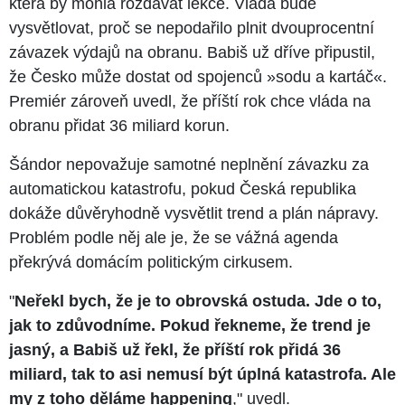
která by mohla rozdávat lekce. Vláda bude
vysvětlovat, proč se nepodařilo plnit dvouprocentní
závazek výdajů na obranu. Babiš už dříve připustil,
že Česko může dostat od spojenců »sodu a kartáč«.
Premiér zároveň uvedl, že příští rok chce vláda na
obranu přidat 36 miliard korun.
Šándor nepovažuje samotné neplnění závazku za
automatickou katastrofu, pokud Česká republika
dokáže důvěryhodně vysvětlit trend a plán nápravy.
Problém podle něj ale je, že se vážná agenda
překrývá domácím politickým cirkusem.
"
Neřekl bych, že je to obrovská ostuda. Jde o to,
jak to zdůvodníme. Pokud řekneme, že trend je
jasný, a Babiš už řekl, že příští rok přidá 36
miliard, tak to asi nemusí být úplná katastrofa. Ale
my z toho děláme happening
," uvedl.