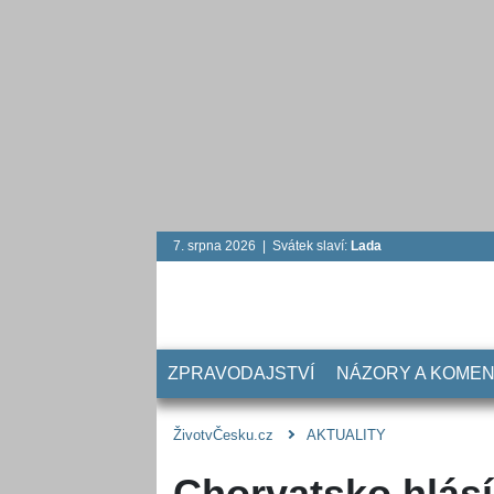
7. srpna 2026 | Svátek slaví:
Lada
ZPRAVODAJSTVÍ
NÁZORY A KOME
ŽivotvČesku.cz
AKTUALITY
Chorvatsko hlásí 