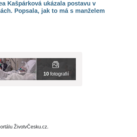
ea Kašpárková ukázala postavu v
ách. Popsala, jak to má s manželem
10
fotografií
ortálu ŽivotvČesku.cz.