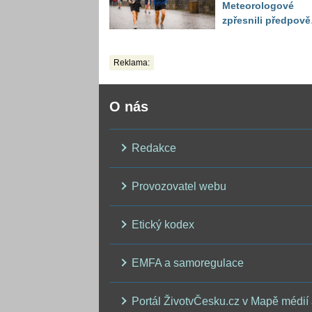
Meteorologové
zpřesnili předpov
a oznámili návrat
horkého počasí
Reklama:
O nás
Redakce
Provozovatel webu
Etický kodex
EMFA a samoregulace
Portál ŽivotvČesku.cz v Mapě médií