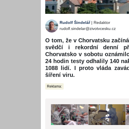
Rudolf Šindelář
| Redaktor
rudolf.sindelar@zivotvcesku.cz
O tom, že v Chorvatsku začíná
svědčí i rekordní denní p
Chorvatsko v sobotu oznámilo
24 hodin testy odhalily 140 n
1088 lidí. I proto vláda zav
šíření viru.
Reklama: