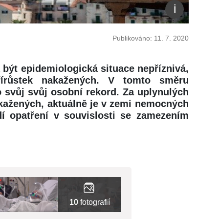
Publikováno: 11. 7. 2020
 být epidemiologická situace nepříznivá,
řírůstek nakažených. V tomto směru
 svůj svůj osobní rekord. Za uplynulých
akažených, aktuálně je v zemi nemocných
ádí opatření v souvislosti se zamezením
10
fotografií