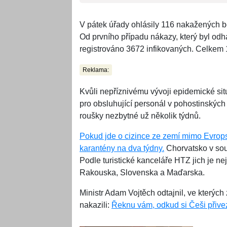
V pátek úřady ohlásily 116 nakažených b
Od prvního případu nákazy, který byl odh
registrováno 3672 infikovaných. Celkem 
Reklama:
Kvůli nepříznivému vývoji epidemické si
pro obsluhující personál v pohostinských
roušky nezbytné už několik týdnů.
Pokud jde o cizince ze zemí mimo Evropsk
karantény na dva týdny.
Chorvatsko v souč
Podle turistické kanceláře HTZ jich je n
Rakouska, Slovenska a Maďarska.
Ministr Adam Vojtěch odtajnil, ve kterých z
nakazili:
Řeknu vám, odkud si Češi přivezl