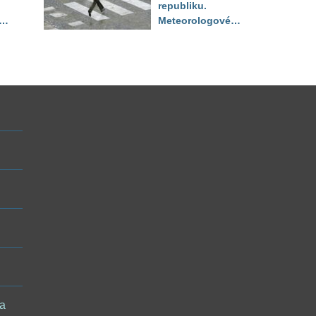
republiku.
ěď
Meteorologové
zpřesnili lokality pod
výstrahou, kde hrozí
kroupy a prudký vítr
 a