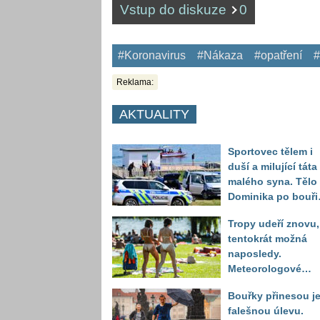
Vstup do diskuze
0
#Koronavirus
#Nákaza
#opatření
#
Reklama:
AKTUALITY
Sportovec tělem i
duší a milující táta
malého syna. Tělo
Dominika po bouři
na jezeře Most naš
Tropy udeří znovu,
až druhý den
tentokrát možná
naposledy.
Meteorologové
zpřesnili výhled až
Bouřky přinesou j
do září
falešnou úlevu.