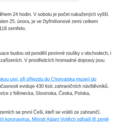
ěhem 24 hodin. V sobotu je počet nakažených vyšší.
alen 25. února, je ve čtyřmilionové zemi celkem
118 zemřelo.
tuace budou od pondělí povinné roušky v obchodech, i
 zařízeních. V prostředcích hromadné dopravy jsou
ou unii, při příjezdu do Chorvatska musejí do
asnosti eviduje 430 tisíc zahraničních návštěvníků.
ejvíce z Německa, Slovinska, Česka, Polska,
emích se první Češi, kteří se vrátili ze zahraničí,
i koronavirus. Ministr Adam Vojtěch odhalil tři země