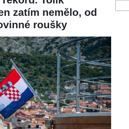
Vyhled
en zatím nemělo, od
ovinné roušky