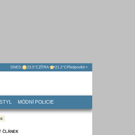
DNES:
23.5°C
ZÍTRA:
21.2°C
Předpověd >
 STYL
MÓDNÍ POLICIE
a:
T ČLÁNEK