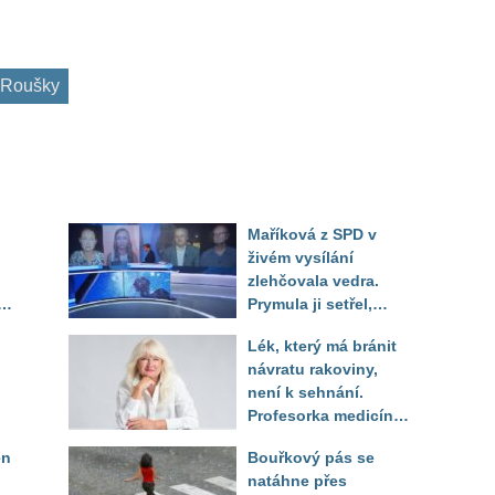
Roušky
Maříková z SPD v
živém vysílání
zlehčovala vedra.
Prymula ji setřel,
li
když vytáhl děsivé
Lék, který má bránit
číslo
návratu rakoviny,
není k sehnání.
Profesorka medicíny
promluvila jako
en
Bouřkový pás se
pacientka
natáhne přes