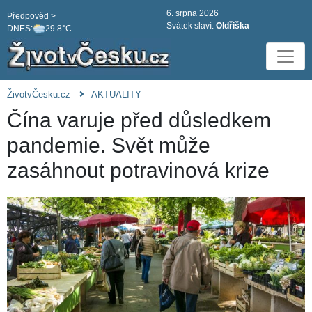
6. srpna 2026
Předpověd >
Svátek slaví:
Oldřiška
DNES:
29.8°C
ŽivotvČesku.cz
AKTUALITY
Čína varuje před důsledkem
pandemie. Svět může
zasáhnout potravinová krize