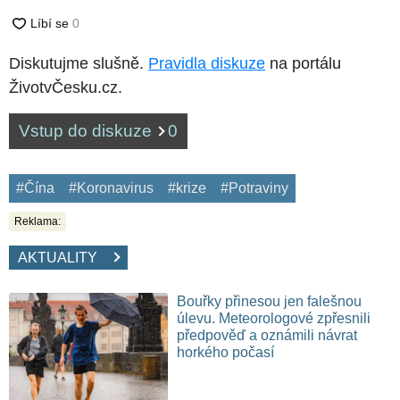
Diskutujme slušně.
Pravidla diskuze
na portálu
ŽivotvČesku.cz.
Vstup do diskuze
0
#Čína
#Koronavirus
#krize
#Potraviny
Reklama:
AKTUALITY
Bouřky přinesou jen falešnou
úlevu. Meteorologové zpřesnili
předpověď a oznámili návrat
horkého počasí