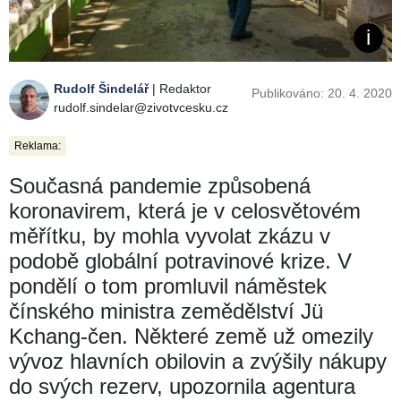
Rudolf Šindelář
| Redaktor
Publikováno: 20. 4. 2020
rudolf.sindelar@zivotvcesku.cz
Reklama:
Současná pandemie způsobená
koronavirem, která je v celosvětovém
měřítku, by mohla vyvolat zkázu v
podobě globální potravinové krize. V
pondělí o tom promluvil náměstek
čínského ministra zemědělství Jü
Kchang-čen. Některé země už omezily
vývoz hlavních obilovin a zvýšily nákupy
do svých rezerv, upozornila agentura