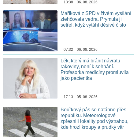
13:38 06. 08. 2026
Maříková z SPD v živém vysílání
zlehčovala vedra. Prymula ji
setřel, když vytáhl děsivé číslo
07:32 06. 08. 2026
Lék, který má bránit návratu
rakoviny, není k sehnání.
Profesorka medicíny promluvila
jako pacientka
17:13 05. 08. 2026
Bouřkový pás se natáhne přes
republiku. Meteorologové
zpřesnili lokality pod výstrahou,
kde hrozí kroupy a prudký vítr