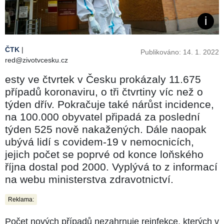
ČTK
|
Publikováno: 14. 1. 2022
red@zivotvcesku.cz
esty ve čtvrtek v Česku prokázaly 11.675
případů koronaviru, o tři čtvrtiny víc než o
týden dřív. Pokračuje také nárůst incidence,
na 100.000 obyvatel připadá za poslední
týden 525 nově nakažených. Dále naopak
ubývá lidí s covidem-19 v nemocnicích,
jejich počet se poprvé od konce loňského
října dostal pod 2000. Vyplývá to z informací
na webu ministerstva zdravotnictví.
Reklama:
Počet nových případů nezahrnuje reinfekce, kterých v