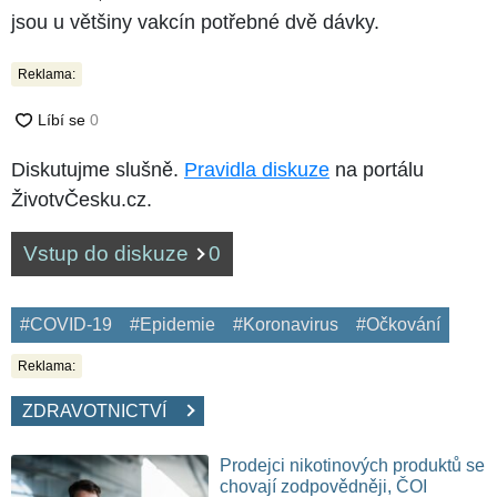
jsou u většiny vakcín potřebné dvě dávky.
Reklama:
Diskutujme slušně.
Pravidla diskuze
na portálu
ŽivotvČesku.cz.
Vstup do diskuze
0
#COVID-19
#Epidemie
#Koronavirus
#Očkování
Reklama:
ZDRAVOTNICTVÍ
Prodejci nikotinových produktů se
chovají zodpovědněji, ČOI