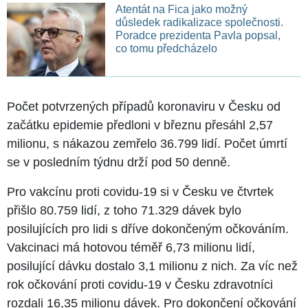
Atentát na Fica jako možný
důsledek radikalizace společnosti.
Poradce prezidenta Pavla popsal,
co tomu předcházelo
Počet potvrzených případů koronaviru v Česku od
začátku epidemie předloni v březnu přesáhl 2,57
milionu, s nákazou zemřelo 36.799 lidí. Počet úmrtí
se v posledním týdnu drží pod 50 denně.
Pro vakcínu proti covidu-19 si v Česku ve čtvrtek
přišlo 80.759 lidí, z toho 71.329 dávek bylo
posilujících pro lidi s dříve dokončeným očkováním.
Vakcinaci má hotovou téměř 6,73 milionu lidí,
posilující dávku dostalo 3,1 milionu z nich. Za víc než
rok očkování proti covidu-19 v Česku zdravotníci
rozdali 16,35 milionu dávek. Pro dokončení očkování