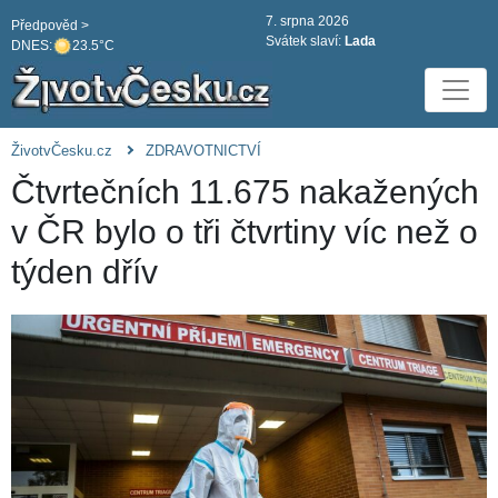
7. srpna 2026
Předpověd >
Svátek slaví:
Lada
DNES:
23.5°C
ŽivotvČesku.cz
ZDRAVOTNICTVÍ
Čtvrtečních 11.675 nakažených
v ČR bylo o tři čtvrtiny víc než o
týden dřív