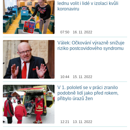
lednu volit i lidé v izolaci kvůli
koronaviru
07:50 16. 11. 2022
Válek: Očkování výrazně snižuje
riziko postcovidového syndromu
10:44 15. 11. 2022
V 1. pololetí se v práci zranilo
podobně lidí jako před rokem,
přibylo úrazů žen
12:21 13. 11. 2022