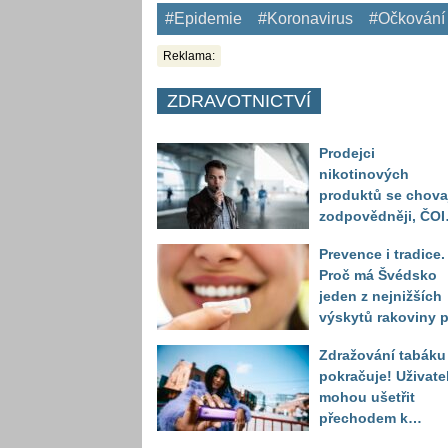
#Epidemie
#Koronavirus
#Očkování
Reklama:
ZDRAVOTNICTVÍ
Prodejci
nikotinových
produktů se chova
zodpovědněji, ČOI
odhalila vážnější
Prevence i tradice.
problém v prodeji
Proč má Švédsko
alkoholu mladistv
jeden z nejnižších
výskytů rakoviny p
na světě?
Zdražování tabáku
pokračuje! Uživate
mohou ušetřit
přechodem k
alternativám