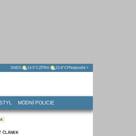
DNES:
14.5°C
ZÍTRA:
23.8°C
Předpověd >
 STYL
MÓDNÍ POLICIE
a:
T ČLÁNEK