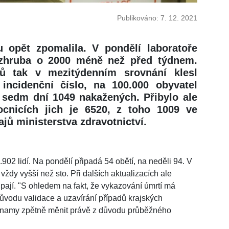
Publikováno: 7. 12. 2021
 opět zpomalila. V pondělí laboratoře
 zhruba o 2000 méně než před týdnem.
ů tak v mezitýdenním srovnání klesl
 incidenční číslo, na 100.000 obyvatel
 sedm dní 1049 nakažených. Přibylo ale
cnicích jich je 6520, z toho 1009 ve
jů ministerstva zdravotnictví.
2 lidí. Na pondělí připadá 54 obětí, na neděli 94. V
ždy vyšší než sto. Při dalších aktualizacích ale
upají. "S ohledem na fakt, že vykazování úmrtí má
důvodu validace a uzavírání případů krajských
znamy zpětně měnit právě z důvodu průběžného