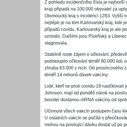
Z pohledu incidenčního čísla je nejhorší
kraji připadá na 100.000 obyvatel za up
Olomoucký kraj s incidencí 1283. Vyšší než
nejlépe je na tom Karlovarský kraj, kde 
případů covidu. Karlovarský kraj je ale je
vzrostlo. Dalšími jsou Plzeňský a Libere
stagnovala.
Stabilně roste zájem o očkování, předevší
podstoupilo očkování téměř 80.000 lidí, o
zhruba 63.000 z nich. Od prosincového za
téměř 14 milionů dávek vakcíny.
Lidé, kteří se proti covidu-19 naočkova
Johnson, mají od pondělí nárok na posilu
booster dostanou mRNA vakcíny od spol
Účinnost všech vakcín postupem času kle
U ostatních vakcín se počítá s přeočková
mohou na posilující dávku dostat už po pě