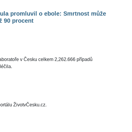
ula promluvil o ebole: Smrtnost může
ž 90 procent
laboratoře v Česku celkem 2,262.666 případů
léčila.
ortálu ŽivotvČesku.cz.