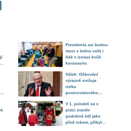
Prezidenta asi budou
moci v lednu volit i
jí
lidé v izolaci kvůli
koronaviru
Válek: Očkování
výrazně snižuje
ým
riziko
lic
postcovidového
syndromu
V 1. pololetí se v
lé
práci zranilo
podobně lidí jako
před rokem, přibylo
úrazů žen