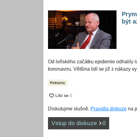
Prym
být a
Od loňského začátku epidemie odhalily 
koronaviru. Většina lidí se již z nákazy vy
Reklama:
Diskutujme slušně.
Pravidla diskuze
na p
Vstup do diskuze
0