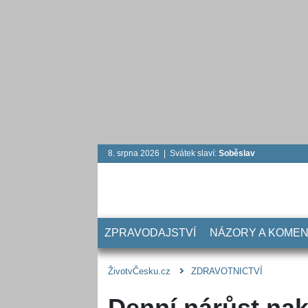
8. srpna 2026 | Svátek slaví:
Soběslav
ZPRAVODAJSTVÍ
NÁZORY A KOME
ŽivotvČesku.cz
ZDRAVOTNICTVÍ
Denní nárůst na