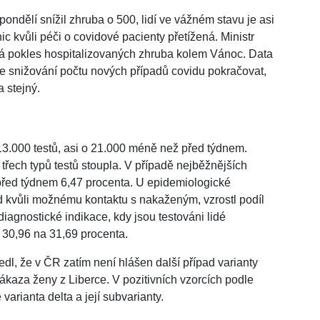
ondělí snížil zhruba o 500, lidí ve vážném stavu je asi
 kvůli péči o covidové pacienty přetížená. Ministr
ká pokles hospitalizovaných zhruba kolem Vánoc. Data
de snižování počtu nových případů covidu pokračovat,
 stejný.
13.000 testů, asi o 21.000 méně než před týdnem.
 třech typů testů stoupla. V případě nejběžnějších
, před týdnem 6,47 procenta. U epidemiologické
lad kvůli možnému kontaktu s nakaženým, vzrostl podíl
diagnostické indikace, kdy jsou testováni lidé
 z 30,96 na 31,69 procenta.
edl, že v ČR zatím není hlášen další případ varianty
aza ženy z Liberce. V pozitivních vzorcích podle
arianta delta a její subvarianty.