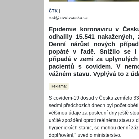
ČTK
|
red@zivotvcesku.cz
Epidemie koronaviru v Česku
odhalily 15.541 nakažených,
Denní nárůst nových případ
popáté v řadě. Snížilo se i
připadá v zemi za uplynulých
pacientů s covidem. V nemo
vážném stavu. Vyplývá to z úda
Reklama:
S covidem-19 dosud v Česku zemřelo 33.90
sedmi předchozích dnech byl počet obětí v
většinou údaje za poslední dny ještě sto
určité zpoždění oproti reálnému stavu z 
hygienických stanic, se mohou denní zá
doplňování," uvedlo ministerstvo.