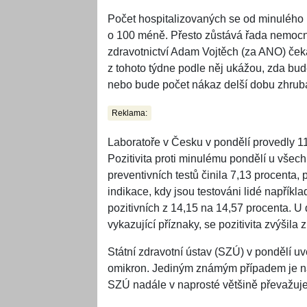
Počet hospitalizovaných se od minulého p
o 100 méně. Přesto zůstává řada nemocnic
zdravotnictví Adam Vojtěch (za ANO) če
z tohoto týdne podle něj ukážou, zda bu
nebo bude počet nákaz delší dobu zhruba
Reklama:
Laboratoře v Česku v pondělí provedly 1
Pozitivita proti minulému pondělí u všech
preventivních testů činila 7,13 procenta
indikace, kdy jsou testováni lidé napřík
pozitivních z 14,15 na 14,57 procenta. U 
vykazující příznaky, se pozitivita zvýšila
Státní zdravotní ústav (SZÚ) v pondělí uv
omikron. Jediným známým případem je nák
SZÚ nadále v naprosté většině převažuje v