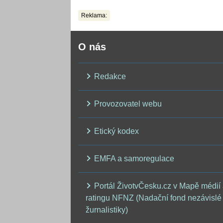
Reklama:
O nás
Redakce
Provozovatel webu
Etický kodex
EMFA a samoregulace
Portál ŽivotvČesku.cz v Mapě médií
ratingu NFNZ (Nadační fond nezávislé
žurnalistiky)