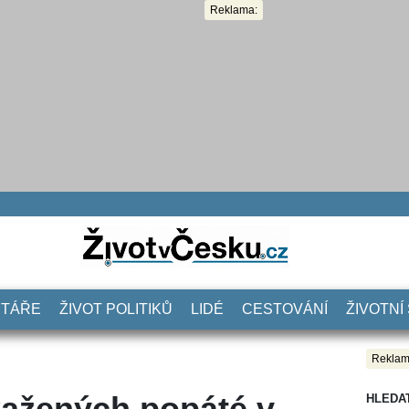
Reklama:
NTÁŘE
ŽIVOT POLITIKŮ
LIDÉ
CESTOVÁNÍ
ŽIVOTNÍ
Reklam
kažených popáté v
HLEDA