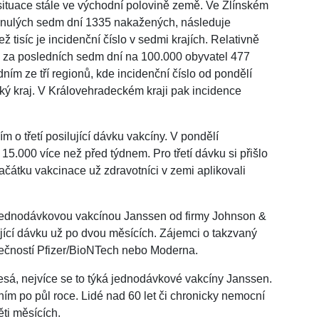
 situace stále ve východní polovině země. Ve Zlínském
lynulých sedm dní 1335 nakažených, následuje
 tisíc je incidenční číslo v sedmi krajích. Relativně
je za posledních sedm dní na 100.000 obyvatel 477
dním ze tří regionů, kde incidenční číslo od pondělí
cký kraj. V Královehradeckém kraji pak incidence
m o třetí posilující dávku vakcíny. V pondělí
 15.000 více než před týdnem. Pro třetí dávku si přišlo
čátku vakcinace už zdravotníci v zemi aplikovali
li jednodávkovou vakcínou Janssen od firmy Johnson &
jící dávku už po dvou měsících. Zájemci o takzvaný
ečností Pfizer/BioNTech nebo Moderna.
sá, nejvíce se to týká jednodávkové vakcíny Janssen.
ním po půl roce. Lidé nad 60 let či chronicky nemocní
ti měsících.