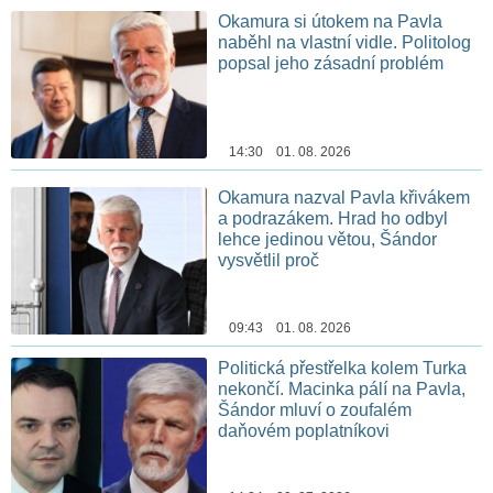
Okamura si útokem na Pavla
naběhl na vlastní vidle. Politolog
popsal jeho zásadní problém
14:30 01. 08. 2026
Okamura nazval Pavla křivákem
a podrazákem. Hrad ho odbyl
lehce jedinou větou, Šándor
vysvětlil proč
09:43 01. 08. 2026
Politická přestřelka kolem Turka
nekončí. Macinka pálí na Pavla,
Šándor mluví o zoufalém
daňovém poplatníkovi