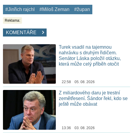
#Jinřich rajchl
#Miloš Zeman
#župan
Reklama:
KOMENTÁŘE
Turek vsadil na tajemnou
nahrávku s druhým řidičem.
Senátor Láska položil otázku,
která může celý příběh otočit
22:58 05. 08. 2026
Z miliardového daru je trestní
zemětřesení. Šándor řekl, kdo se
ještě může obávat
13:36 03. 08. 2026