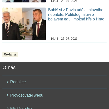
14:24 29. 07. 2026
Babiš si z Pavla udělal hlavního
nepřítele. Politolog mluví o
bolavém egu i možné hře o Hrad
10:43 27. 07. 2026
Reklama:
O nás
Redakce
Provozovatel webu
Etický kodex