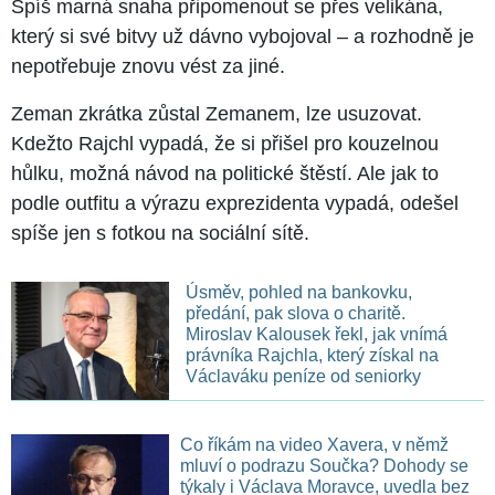
Spíš marná snaha připomenout se přes velikána,
který si své bitvy už dávno vybojoval – a rozhodně je
nepotřebuje znovu vést za jiné.
Zeman zkrátka zůstal Zemanem, lze usuzovat.
Kdežto Rajchl vypadá, že si přišel pro kouzelnou
hůlku, možná návod na politické štěstí. Ale jak to
podle outfitu a výrazu exprezidenta vypadá, odešel
spíše jen s fotkou na sociální sítě.
Úsměv, pohled na bankovku,
předání, pak slova o charitě.
Miroslav Kalousek řekl, jak vnímá
právníka Rajchla, který získal na
Václaváku peníze od seniorky
Co říkám na video Xavera, v němž
mluví o podrazu Součka? Dohody se
týkaly i Václava Moravce, uvedla bez