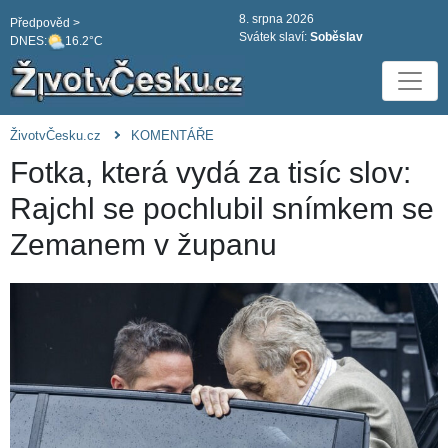
8. srpna 2026
Předpověd >
Svátek slaví:
Soběslav
DNES:
16.2°C
ŽivotvČesku.cz
KOMENTÁŘE
Fotka, která vydá za tisíc slov:
Rajchl se pochlubil snímkem se
Zemanem v županu