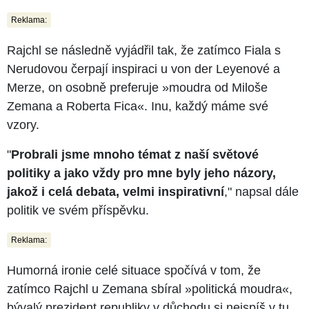
Reklama:
Rajchl se následně vyjádřil tak, že zatímco Fiala s
Nerudovou čerpají inspiraci u von der Leyenové a
Merze, on osobně preferuje »moudra od Miloše
Zemana a Roberta Fica«. Inu, každý máme své
vzory.
"
Probrali jsme mnoho témat z naší světové
politiky a jako vždy pro mne byly jeho názory,
jakož i celá debata, velmi inspirativní
," napsal dále
politik ve svém příspěvku.
Reklama:
Humorná ironie celé situace spočívá v tom, že
zatímco Rajchl u Zemana sbíral »politická moudra«,
bývalý prezident republiky v důchodu si nejspíš v tu