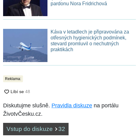
pardonu Nora Fridrichová
Káva v letadlech je připravována za
otřesných hygienických podmínek,
stevard promluvil o nechutných
praktikách
Reklama:
Diskutujme slušně.
Pravidla diskuze
na portálu
ŽivotvČesku.cz.
Vstup do diskuze
32