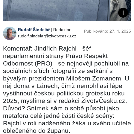
Rudolf Šindelář
| Redaktor
Publikováno: 27. 4. 2025
rudolf.sindelar@zivotvcesku.cz
Komentář: Jindřich Rajchl - šéf
neparlamentní strany Právo Respekt
Odbornost (PRO) - se nejnověji pochlubil na
sociálních sítích fotografií ze setkání s
bývalým prezidentem Milošem Zemanem. U
něj doma v Lánech, čímž nemohl asi lépe
vystihnout českou politickou grotesku roku
2025, myslíme si v redakci ŽivotvČesku.cz.
Důvod? Snímek sám o sobě působí jako
metafora celé jedné části české scény:
Rajchl v roli nadšeného žáka u svého učitele
oblečeného do županu.