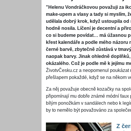
"Helenu Vondráčkovou považuji za iko
make-upem a vlasy a tady si myslím, ž
udělala dobrý krok, když ustoupila od
hodně nosila. Líčení je decentní a při
co si budeme povídat… má úžasnou post
křest kalendáře a podle mého názoru ne
černé barvě, zbytečně zůstává v tmavýc
naopak barvy. Jinak ohledně doplňků,
okázalého. Což je podle mě k jejímu mo
ŽivotvČesku.cz a neopomenul poukázat n
přešlapem pokaždé, když se na někom ve
Za něj považuje obecně kozačky na spole
připomínají mu dobře známé módní faux 
bílým ponožkám v sandálech nebo k legíná
by to nemělo být považováno za společe
Z čer