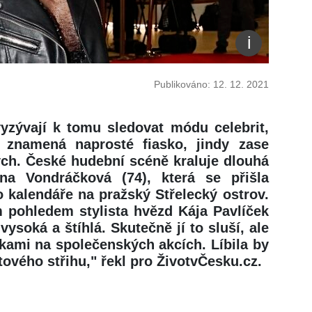
Publikováno: 12. 12. 2021
yzývají k tomu sledovat módu celebrit,
 znamená naprosté fiasko, jindy zase
ých. České hudební scéně kraluje dlouhá
na Vondráčková (74), která se přišla
o kalendáře na pražský Střelecký ostrov.
m pohledem stylista hvězd Kája Pavlíček
vysoká a štíhlá. Skutečně jí to sluší, ale
ami na společenských akcích. Líbila by
tového střihu," řekl pro ŽivotvČesku.cz.