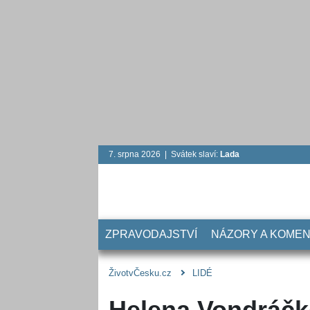
7. srpna 2026 | Svátek slaví:
Lada
ZPRAVODAJSTVÍ
NÁZORY A KOME
ŽivotvČesku.cz
LIDÉ
Helena Vondráčk