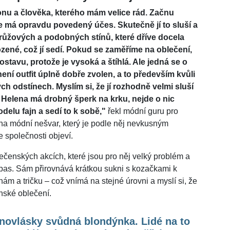
nu a člověka, kterého mám velice rád. Začnu
e má opravdu povedený účes. Skutečně jí to sluší a
 růžových a podobných stínů, které dříve docela
rozené, což jí sedí. Pokud se zaměříme na oblečení,
avu, protože je vysoká a štíhlá. Ale jedná se o
ní outfit úplně dobře zvolen, a to především kvůli
h odstínech. Myslím si, že jí rozhodně velmi sluší
 Helena má drobný šperk na krku, nejde o nic
delu fajn a sedí to k sobě,"
řekl módní guru pro
a módní nešvar, který je podle něj nevkusným
 společnosti objeví.
čenských akcích, které jsou pro něj velký problém a
pas. Sám přirovnává krátkou sukni s kozačkami k
m a tričku – což vnímá na stejné úrovni a myslí si, že
nské oblečení.
novlásky svůdná blondýnka. Lidé na to