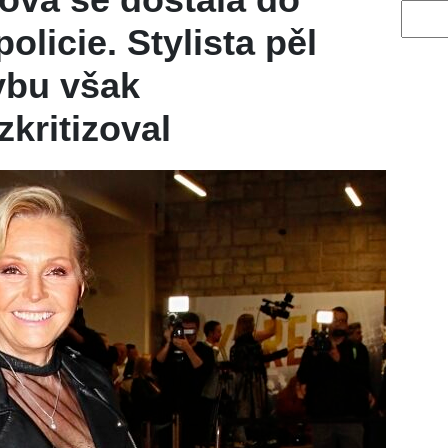
Vyhled
licie. Stylista pěl
ybu však
kritizoval