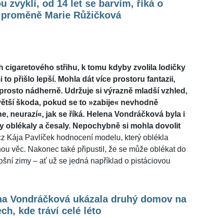
u zvyklí, od 14 let se barvím, říká o
 proměně Marie Růžičková
ch cigaretového střihu, k tomu kdyby zvolila lodičky
to přišlo lepší. Mohla dát více prostoru fantazii,
rosto nádherně. Udržuje si výrazně mladší vzhled,
 větší škoda, pokud se to »zabije« nevhodně
 neurazí«, jak se říká. Helena Vondráčková byla i
ny oblékaly a česaly. Nepochybně si mohla dovolit
z Kája Pavlíček hodnocení modelu, který oblékla
ou věc. Nakonec také připustil, že se může oblékat do
ošní zimy – ať už se jedná například o pistáciovou
na Vondráčková ukázala druhý domov na
ch, kde tráví celé léto