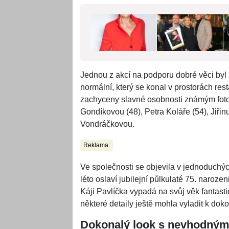
Jednou z akcí na podporu dobré věci byl
normální, který se konal v prostorách re
zachyceny slavné osobnosti známým fot
Gondíkovou (48), Petra Koláře (54), Jiř
Vondráčkovou.
Reklama:
Ve společnosti se objevila v jednoduchých
léto oslaví jubilejní půlkulaté 75. naroze
Káji Pavlíčka vypadá na svůj věk fantasti
některé detaily ještě mohla vyladit k doko
Dokonalý look s nevhodným 