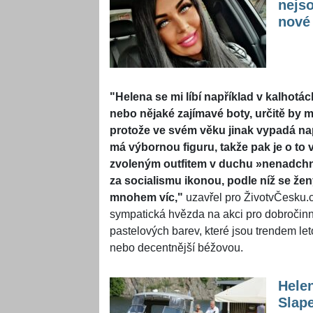
nejso
nové
"Helena se mi líbí například v kalhotá
nebo nějaké zajímavé boty, určitě by mi 
protože ve svém věku jinak vypadá nap
má výbornou figuru, takže pak je o to
zvoleným outfitem v duchu »nenadchne,
za socialismu ikonou, podle níž se že
mnohem víc,"
uzavřel pro ŽivotvČesku.c
sympatická hvězda na akci pro dobročinn
pastelových barev, které jsou trendem let
nebo decentnější béžovou.
Hele
Slape