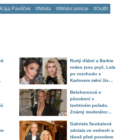
Kája Pavlíček
#Móda
#Módní policie
#Outfit
vá
Rudý ďábel a Barbie
rodeo jsou pryč. Lela
po rozchodu s
Karlosem mění život i
image, tleská jí i
Belohorcová o
Sandeva
působení v
ků
lechtivém pořadu.
Známý moderátor
f
přiznal, že ji dírkou
Gabriela Soukalová
sledoval pod dekou
ve
zdolala ve vedrech a
těsně před porodem