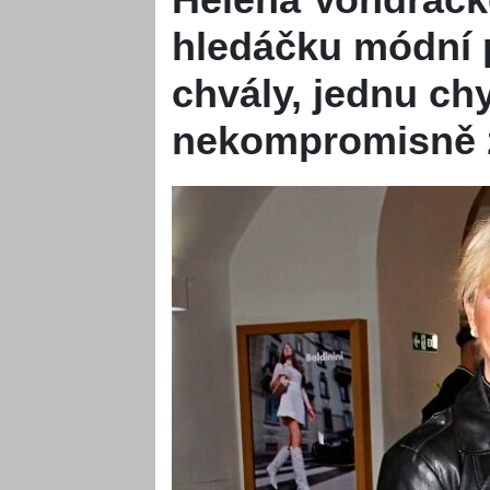
hledáčku módní po
chvály, jednu ch
nekompromisně z