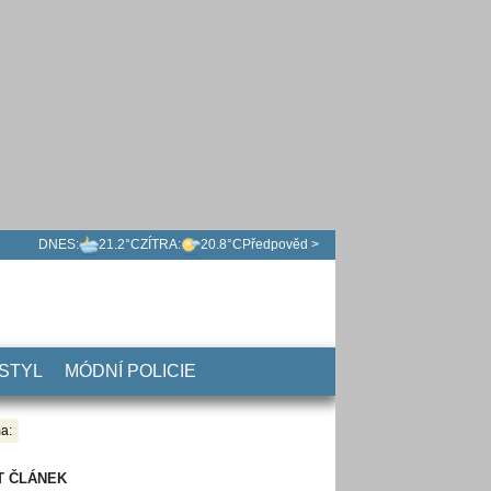
DNES:
21.2°C
ZÍTRA:
20.8°C
Předpověd >
 STYL
MÓDNÍ POLICIE
a:
T ČLÁNEK