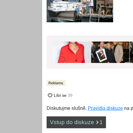
Reklama:
Diskutujme slušně.
Pravidla diskuze
na p
Vstup do diskuze
1