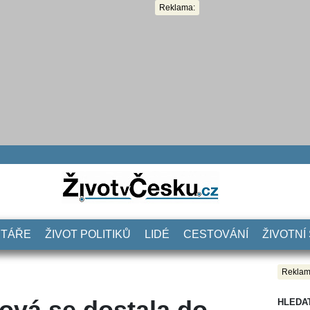
Reklama:
NTÁŘE
ŽIVOT POLITIKŮ
LIDÉ
CESTOVÁNÍ
ŽIVOTNÍ
Reklam
ová se dostala do
HLEDA