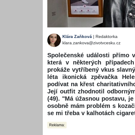
Klára Zaňková
| Redaktorka
klara.zankova@zivotvcesku.cz
Společenské události přímo v
která v některých případech
prokáže vytříbený vkus slavn
léta ikonická zpěvačka Hele
podívat na křest charitativníh
Její outfit zhodnotil odborný
(49). "Má úžasnou postavu, je 
osobně mám problém s kozačk
se mi třeba v kalhotách cigare
Reklama: