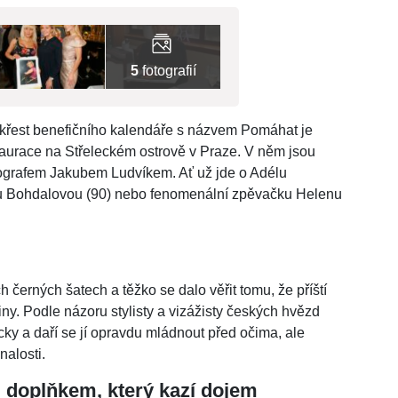
5
fotografií
 křest benefičního kalendáře s názvem Pomáhat je
staurace na Střeleckém ostrově v Praze. V něm jsou
ografem Jakubem Ludvíkem. Ať už jde o Adélu
inu Bohdalovou (90) nebo fenomenální zpěvačku Helenu
 černých šatech a těžko se dalo věřit tomu, že příští
niny. Podle názoru stylisty a vizážisty českých hvězd
cky a daří se jí opravdu mládnout před očima, ale
nalosti.
doplňkem, který kazí dojem