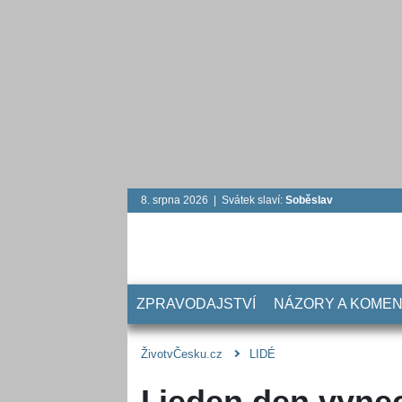
8. srpna 2026 | Svátek slaví:
Soběslav
ZPRAVODAJSTVÍ
NÁZORY A KOME
ŽivotvČesku.cz
LIDÉ
I jeden den vyne