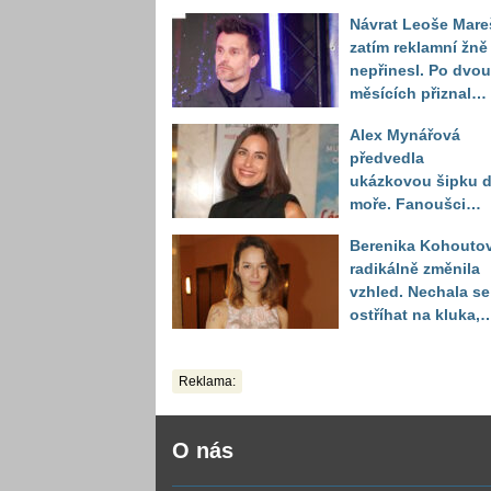
Návrat Leoše Mare
zatím reklamní žně
nepřinesl. Po dvou
měsících přiznal
moderátor nečeka
Alex Mynářová
zklamání
předvedla
ukázkovou šipku 
moře. Fanoušci
reagují na to, jak u
Berenika Kohouto
toho vypadá
radikálně změnila
vzhled. Nechala se
ostříhat na kluka,
reakce fanoušků
překvapily
Reklama:
O nás