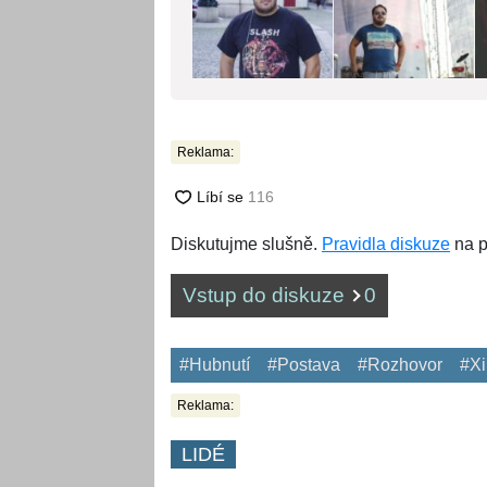
Reklama:
Diskutujme slušně.
Pravidla diskuze
na p
Vstup do diskuze
0
#Hubnutí
#Postava
#Rozhovor
#Xi
Reklama:
LIDÉ