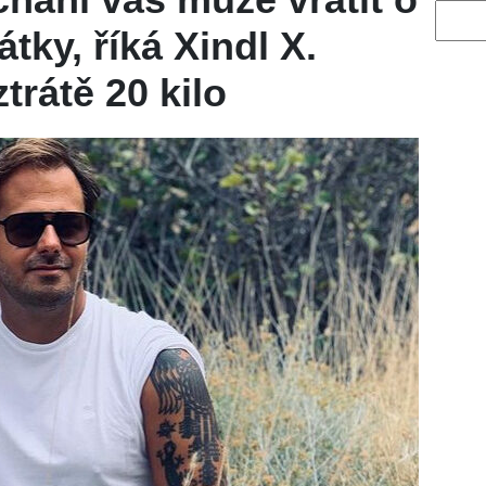
Vyhled
tky, říká Xindl X.
trátě 20 kilo