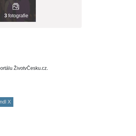
3
fotografie
ortálu ŽivotvČesku.cz.
ndl X