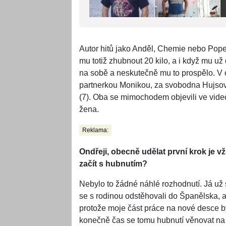
Autor hitů jako Anděl, Chemie nebo Pope
mu totiž zhubnout 20 kilo, a i když mu u
na sobě a neskutečně mu to prospělo. V o
partnerkou Monikou, za svobodna Hujsovou
(7). Oba se mimochodem objevili ve video
žena.
Reklama:
Ondřeji, obecně udělat první krok je vž
začít s hubnutím?
Nebylo to žádné náhlé rozhodnutí. Já už 
se s rodinou odstěhovali do Španělska, a 
protože moje část práce na nové desce b
konečně čas se tomu hubnutí věnovat na s