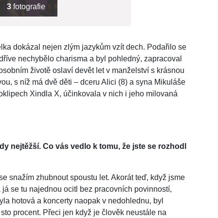
3
fotografie
lka dokázal nejen zlým jazykům vzít dech. Podařilo se
ž dříve nechybělo charisma a byl pohledný, zapracoval
sobním životě oslaví devět let v manželství s krásnou
, s níž má dvě děti – dceru Alici (8) a syna Mikuláše
klipech Xindla X, účinkovala v nich i jeho milovaná
dy nejtěžší. Co vás vedlo k tomu, že jste se rozhodl
se snažím zhubnout spoustu let. Akorát teď, když jsme
já se tu najednou ocitl bez pracovních povinností,
yla hotová a koncerty naopak v nedohlednu, byl
to procent. Přeci jen když je člověk neustále na