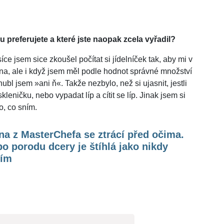
ku preferujete a které jste naopak zcela vyřadil?
ce jsem sice zkoušel počítat si jídelníček tak, aby mi v
ína, ale i když jsem měl podle hodnot správné množství
ubl jsem »ani ň«. Takže nezbylo, než si ujasnit, jestli
leničku, nebo vypadat líp a cítit se líp. Jinak jsem si
o, co sním.
na z MasterChefa se ztrácí před očima.
o porodu dcery je štíhlá jako nikdy
tím