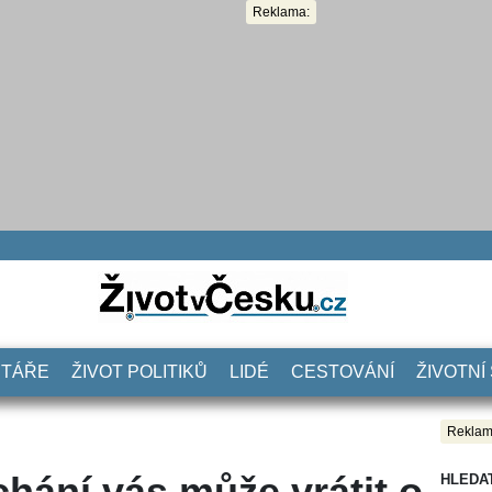
Reklama:
NTÁŘE
ŽIVOT POLITIKŮ
LIDÉ
CESTOVÁNÍ
ŽIVOTNÍ
Reklam
chání vás může vrátit o
HLEDA