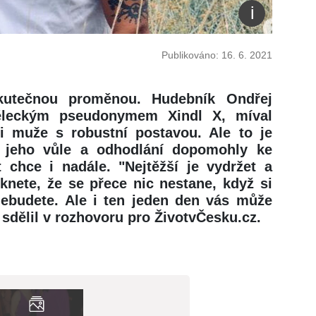
Publikováno: 16. 6. 2021
skutečnou proměnou. Hudebník Ondřej
ěleckým pseudonymem Xindl X, míval
zi muže s robustní postavou. Ale to je
 jeho vůle a odhodlání dopomohly ke
 chce i nadále. "Nejtěžší je vydržet a
knete, že se přece nic nestane, když si
 nebudete. Ale i ten jeden den vás může
" sdělil v rozhovoru pro ŽivotvČesku.cz.