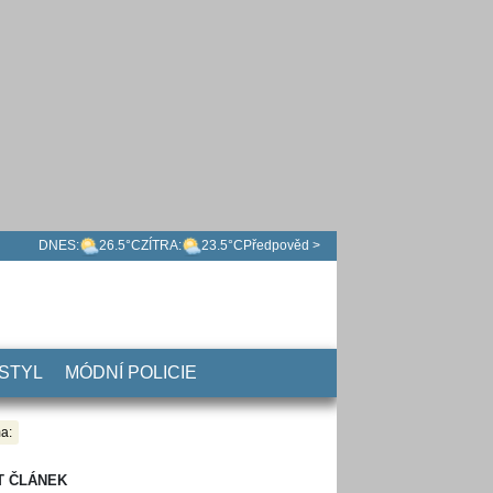
DNES:
26.5°C
ZÍTRA:
23.5°C
Předpověd >
 STYL
MÓDNÍ POLICIE
a:
T ČLÁNEK