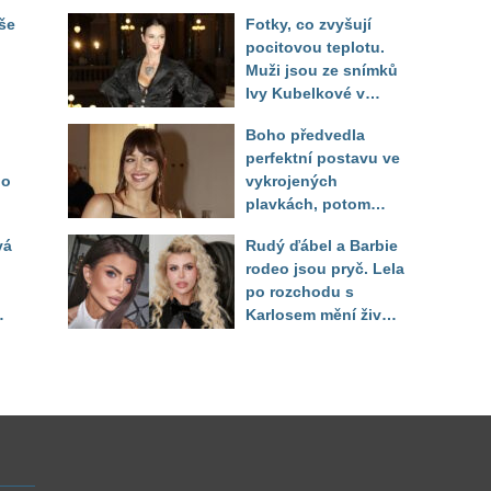
še
Fotky, co zvyšují
pocitovou teplotu.
Muži jsou ze snímků
Ivy Kubelkové v
né
plavkách úplně paf
Boho předvedla
perfektní postavu ve
do
vykrojených
plavkách, potom
ukázala realitu svého
vá
Rudý ďábel a Barbie
těla
rodeo jsou pryč. Lela
po rozchodu s
Karlosem mění život i
image, tleská jí i
Sandeva