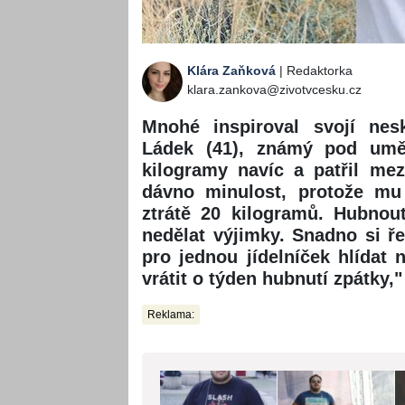
Klára Zaňková
| Redaktorka
klara.zankova@zivotvcesku.cz
Mnohé inspiroval svojí ne
Ládek (41), známý pod um
kilogramy navíc a patřil me
dávno minulost, protože mu
ztrátě 20 kilogramů. Hubnout
nedělat výjimky. Snadno si ře
pro jednou jídelníček hlídat
vrátit o týden hubnutí zpátky,
Reklama: