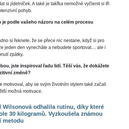
at si jídelníček. A také je takřka nemožné vyčlenit si tři
ntenzivní pohyb.
o je podle vašeho názoru na celém procesu
adno si řeknete, že se přece nic nestane, když si pro
 že jeden den vynecháte a nebudete sportovat… ale i
nutí zpátky.
, jste inspiroval řadu lidí. Těší vás, že dokážete
itivní změně?
 je motivoval, aby se svým životním stylem také začali
větší možná motivace.
 Wilsonová odhalila rutinu, díky které
ole 30 kilogramů. Vyzkoušela známou
ní metodu