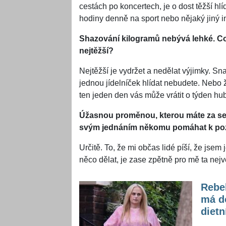
cestách po koncertech, je o dost těžší hlíd
hodiny denně na sport nebo nějaký jiný i
Shazování kilogramů nebývá lehké. C
nejtěžší?
Nejtěžší je vydržet a nedělat výjimky. Sn
jednou jídelníček hlídat nebudete. Nebo
ten jeden den vás může vrátit o týden hub
Úžasnou proměnou, kterou máte za sebou
svým jednáním někomu pomáhat k poz
Určitě. To, že mi občas lidé píší, že jsem
něco dělat, je zase zpětně pro mě ta nej
Rebel
má d
diet