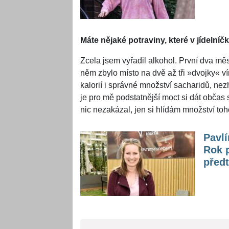
Máte nějaké potraviny, které v jídelníč
Zcela jsem vyřadil alkohol. První dva měsí
něm zbylo místo na dvě až tři »dvojky« v
kalorií i správné množství sacharidů, nezh
je pro mě podstatnější moct si dát občas sk
nic nezakázal, jen si hlídám množství toh
Pavlí
Rok p
před