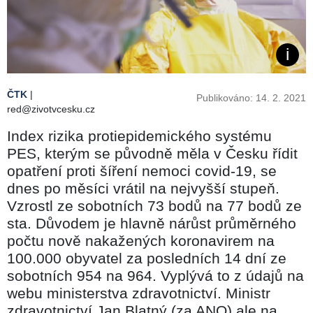
ČTK
|
Publikováno: 14. 2. 2021
red@zivotvcesku.cz
Index rizika protiepidemického systému
PES, kterým se původně měla v Česku řídit
opatření proti šíření nemoci covid-19, se
dnes po měsíci vrátil na nejvyšší stupeň.
Vzrostl ze sobotních 73 bodů na 77 bodů ze
sta. Důvodem je hlavně nárůst průměrného
počtu nově nakažených koronavirem na
100.000 obyvatel za posledních 14 dní ze
sobotních 954 na 964. Vyplývá to z údajů na
webu ministerstva zdravotnictví. Ministr
zdravotnictví Jan Blatný (za ANO) ale na