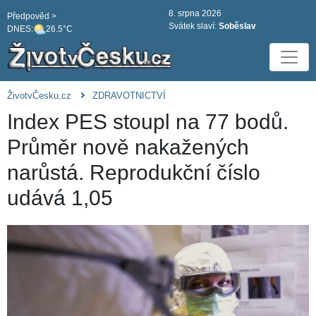
8. srpna 2026
Předpověd >
Svátek slaví:
Soběslav
DNES:
26.5°C
ŽivotvČesku.cz
ZDRAVOTNICTVÍ
Index PES stoupl na 77 bodů.
Průměr nově nakažených
narůstá. Reprodukční číslo
udává 1,05