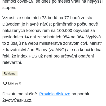
nemoci covid-19, se dnes po měsíci vrátil na nejvyšší
stupeň.
Vzrostl ze sobotních 73 bodů na 77 bodů ze sta.
Důvodem je hlavně nárůst průměrného počtu nově
nakažených koronavirem na 100.000 obyvatel za
posledních 14 dní ze sobotních 954 na 964. Vyplývá
to z údajů na webu ministerstva zdravotnictví. Ministr
zdravotnictví Jan Blatný (za ANO) ale na konci ledna
řekl, že index PES už není pro určování opatření
relevantní.
Reklama:
Diskutujme slušně.
Pravidla diskuze
na portálu
ŽivotvČesku.cz.