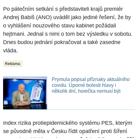
Po pátečním setkání s představiteli krajů premiér
Andrej Babiš (ANO) uváděl jako jediné řešení, že by
o vyhlášení nouzového stavu kabinet požádali
hejtmani. Jednal s nimi o tom bez výsledku v sobotu.
Dnes budou jednání pokračovat a také zasedne
vláda.
Reklama:
Prymula popsal příznaky aktuálního
covidu. Úporné bolesti hlavy i
několik dní, horečka nemusí být
Index rizika protiepidemického systému PES, kterým
se původně měla v Česku řídit opatření proti šíření