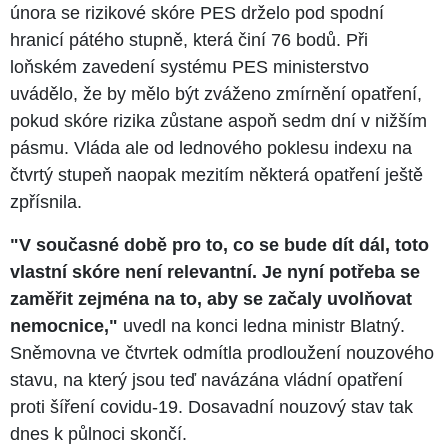
února se rizikové skóre PES drželo pod spodní
hranicí pátého stupně, která činí 76 bodů. Při
loňském zavedení systému PES ministerstvo
uvádělo, že by mělo být zváženo zmírnění opatření,
pokud skóre rizika zůstane aspoň sedm dní v nižším
pásmu. Vláda ale od lednového poklesu indexu na
čtvrtý stupeň naopak mezitím některá opatření ještě
zpřísnila.
"V současné době pro to, co se bude dít dál, toto
vlastní skóre není relevantní. Je nyní potřeba se
zaměřit zejména na to, aby se začaly uvolňovat
nemocnice,"
uvedl na konci ledna ministr Blatný.
Sněmovna ve čtvrtek odmítla prodloužení nouzového
stavu, na který jsou teď navázána vládní opatření
proti šíření covidu-19. Dosavadní nouzový stav tak
dnes k půlnoci skončí.