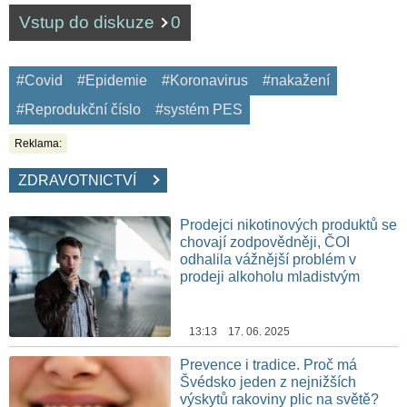
Vstup do diskuze
0
#Covid
#Epidemie
#Koronavirus
#nakažení
#Reprodukční číslo
#systém PES
Reklama:
ZDRAVOTNICTVÍ
Prodejci nikotinových produktů se
chovají zodpovědněji, ČOI
odhalila vážnější problém v
prodeji alkoholu mladistvým
13:13 17. 06. 2025
Prevence i tradice. Proč má
Švédsko jeden z nejnižších
výskytů rakoviny plic na světě?