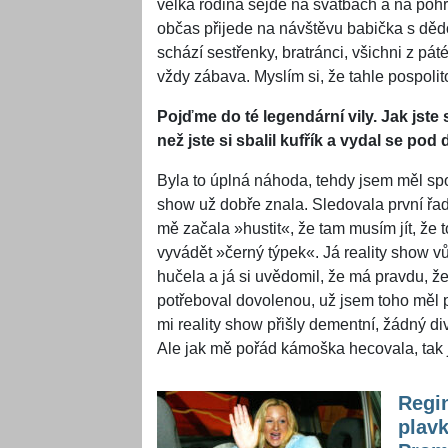
velká rodina sejde na svatbách a na pohřb
občas přijede na návštěvu babička s dědou
schází sestřenky, bratránci, všichni z pá
vždy zábava. Myslím si, že tahle pospolit
Pojďme do té legendární vily. Jak jst
než jste si sbalil kufřík a vydal se po
Byla to úplná náhoda, tehdy jsem měl spolu
show už dobře znala. Sledovala první řadu
mě začala »hustit«, že tam musím jít, že 
vyvádět »černý týpek«. Já reality show 
hučela a já si uvědomil, že má pravdu, že
potřeboval dovolenou, už jsem toho měl pl
mi reality show přišly dementní, žádný div
Ale jak mě pořád kámoška hecovala, tak js
Regin
plavk