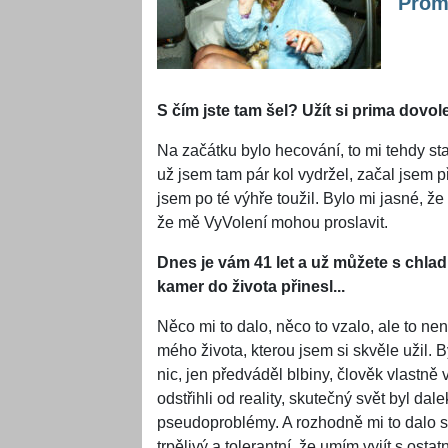
Proml
S čím jste tam šel? Užít si prima dovo
Na začátku bylo hecování, to mi tehdy sta
už jsem tam pár kol vydržel, začal jsem 
jsem po té výhře toužil. Bylo mi jasné, že
že mě VyVolení mohou proslavit.
Dnes je vám 41 let a už můžete s chl
kamer do života přinesl...
Něco mi to dalo, něco to vzalo, ale to ne
mého života, kterou jsem si skvěle užil. 
nic, jen předváděl blbiny, člověk vlastně 
odstřihli od reality, skutečný svět byl dal
pseudoproblémy. A rozhodně mi to dalo se
trpělivý a tolerantní, že umím vyjít s ost