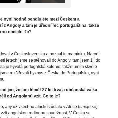
t, že nyní hodně pendlujete mezi Českem a
 z Angoly a tam je úřední řeč portugalština, takže
ou necítíte, že?
tudoval v Československu a poznal tu maminku. Narodil
ti letech jsme se stěhovali do Angoly, tam jsem žil do
ola je bývalá portugalská kolonie, takže umím skvěle
 jsme rozšiřovali byznys z Česka do Portugalska, nyní
nu.
d jen, že tam téměř 27 let trvala občanská válka.
měli od Angolanů vzít. Co to je?
lo, aby už všechno africké zůstalo v Africe (
směje se
).
i vzít angolskou rodinnou soudržnost. V Česku se