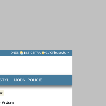
DNES:
18.5°C
ZÍTRA:
21°C
Předpověd >
 STYL
MÓDNÍ POLICIE
a:
T ČLÁNEK