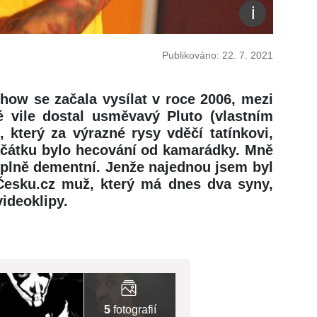
Publikováno: 22. 7. 2021
show se začala vysílat v roce 2006, mezi
é vile dostal usměvavý Pluto (vlastním
 který za výrazné rysy vděčí tatínkovi,
začátku bylo hecování od kamarádky. Mně
 úplně dementní. Jenže najednou jsem byl
tvČesku.cz muž, který má dnes dva syny,
videoklipy.
5
fotografií