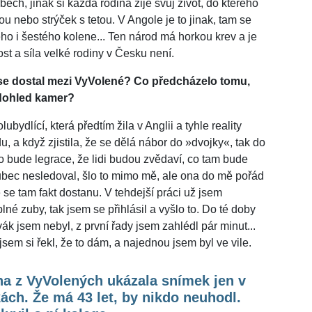
ech, jinak si každá rodina žije svůj život, do kterého
 nebo strýček s tetou. V Angole je to jinak, tam se
tého i šestého kolene... Ten národ má horkou krev a je
ost a síla velké rodiny v Česku není.
e se dostal mezi VyVolené? Co předcházelo tomu,
d dohled kamer?
bydlící, která předtím žila v Anglii a tyhle reality
, a když zjistila, že se dělá nábor do »dvojky«, tak do
to bude legrace, že lidi budou zvědaví, co tam bude
vůbec nesledoval, šlo to mimo mě, ale ona do mě pořád
 se tam fakt dostanu. V tehdejší práci už jsem
né zuby, tak jsem se přihlásil a vyšlo to. Do té doby
ák jsem nebyl, z první řady jsem zahlédl pár minut...
em si řekl, že to dám, a najednou jsem byl ve vile.
a z VyVolených ukázala snímek jen v
ách. Že má 43 let, by nikdo neuhodl.