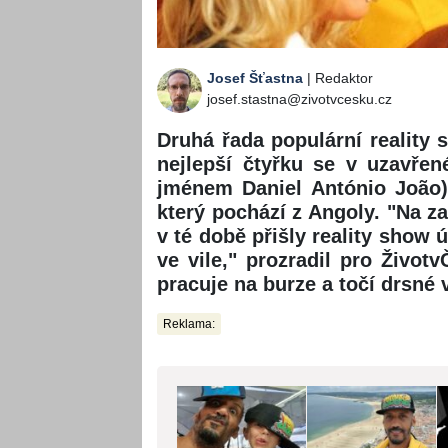
Josef Šťastna
| Redaktor
josef.stastna@zivotvcesku.cz
Druhá řada populární reality 
nejlepší čtyřku se v uzavřen
jménem Daniel António João),
který pochází z Angoly. "Na 
v té době přišly reality show
ve vile," prozradil pro Živo
pracuje na burze a točí drsné 
Reklama: