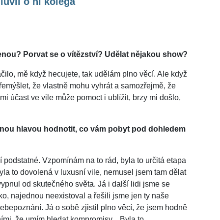
uvil o ní kolega
lenou? Porvat se o vítězství? Udělat nějakou show?
čilo, mě když hecujete, tak udělám plno věcí. Ale když
přemýšlet, že vlastně mohu vyhrát a samozřejmě, že
 mi účast ve vile může pomoct i ublížit, brzy mi došlo,
adnou hlavou hodnotit, co vám pobyt pod dohledem
ní podstatné. Vzpomínám na to rád, byla to určitá etapa
Byla to dovolená v luxusní vile, nemusel jsem tam dělat
vypnul od skutečného světa. Já i další lidi jsme se
eko, najednou neexistoval a řešili jsme jen ty naše
bepoznání. Já o sobě zjistil plno věcí, že jsem hodně
atními, že umím hledat kompromisy... Byla to