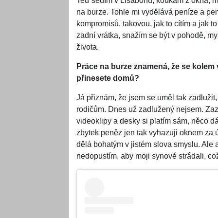
Teď sedím v Lisabonu, koukám z okna, má
na burze. Tohle mi vydělává peníze a pe
kompromisů, takovou, jak to cítím a jak 
zadní vrátka, snažím se být v pohodě, my
života.
Práce na burze znamená, že se kolem v
přinesete domů?
Já přiznám, že jsem se uměl tak zadlužit, 
rodičům. Dnes už zadlužený nejsem. Zazo
videoklipy a desky si platím sám, něco d
zbytek peněz jen tak vyhazuji oknem za ú
dělá bohatým v jistém slova smyslu. Ale 
nedopustím, aby moji synové strádali, což