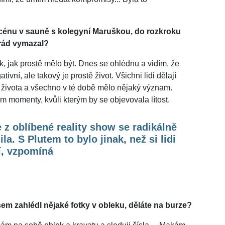
 scénu v sauně s kolegyní Maruškou, do rozkroku
 rád vymazal?
ak, jak prostě mělo být. Dnes se ohlédnu a vidím, že
tivní, ale takový je prostě život. Všichni lidi dělají
ást života a všechno v té době mělo nějaký význam.
momenty, kvůli kterým by se objevovala lítost.
 z oblíbené reality show se radikálně
la. S Plutem to bylo jinak, než si lidi
í, vzpomíná
sem zahlédl nějaké fotky v obleku, děláte na burze?