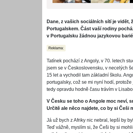
Dane, z vašich sociálních sítí je vidě
Portugalskem. Část vaší rodiny pochází
v Portugalsku žádnou jazykovou bariér
Reklama:
Tatínek pochází z Angoly, v 70. letech s
jsem se v Československu, v necelých šes
15 let a vychodil tam základní školu. Ang
portugalsky, což se mi nyní hodí, protože
tedy opravdu hodně času trávím v Lisabo
V Česku se toho o Angole moc neví, sna
Určitě ale něco najdete, co by si Češi 
Já už bych z Afriky nic nebral, lepší by by
Teď vážně, myslím si, že Češi by si mohl