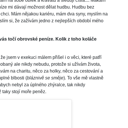
m na sobě oblek a kravatu a sleduji čísla.... Makám
níze mi dávají možnost dělat hudbu. Hudbu bez
to chci. Mám nějakou kariéru, mám dva syny, myslím na
slím si, že zažívám jedno z nejlepších období mého
ás točí obrovské peníze. Kolik z toho koláče
že jsem v exekuci málem přišel i o věci, které patří
baný ale nikdy nebudu, protože si užívám života,
ávám na charitu, něco za holky, něco za cestování a
plné blbosti (
bláznivě se směje
). To vše mě vlastně
abych nebyl za úplného zhýralce, tak nikdy
 taky stojí moře peněz.