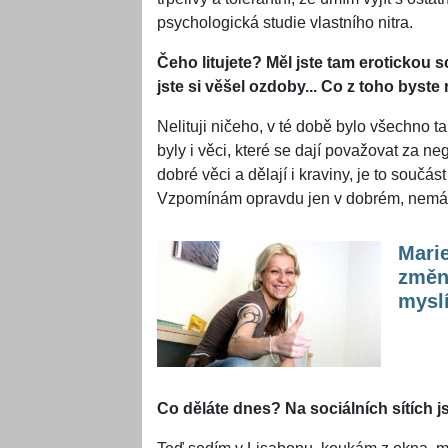
psychologická studie vlastního nitra.
Čeho litujete? Měl jste tam erotickou
jste si věšel ozdoby... Co z toho byste
Nelituji ničeho, v té době bylo všechno t
byly i věci, které se dají považovat za nega
dobré věci a dělají i kraviny, je to souč
Vzpomínám opravdu jen v dobrém, nemám 
Marie
změni
mysl
Co děláte dnes? Na sociálních sítích j