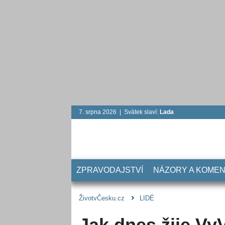
7. srpna 2026 | Svátek slaví:
Lada
ZPRAVODAJSTVÍ
NÁZORY A KOME
ŽivotvČesku.cz
LIDÉ
Jak dnes žije VyV