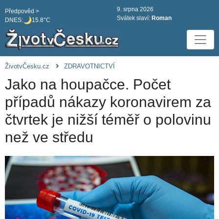
9. srpna 2026
Předpověd >
Svátek slaví:
Roman
DNES:
15.8°C
ŽivotvČesku.cz
ZDRAVOTNICTVÍ
Jako na houpačce. Počet
případů nákazy koronavirem za
čtvrtek je nižší téměř o polovinu
než ve středu