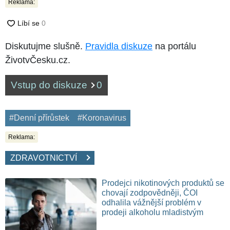
Reklama:
Diskutujme slušně.
Pravidla diskuze
na portálu
ŽivotvČesku.cz.
Vstup do diskuze
0
#Denní přírůstek
#Koronavirus
Reklama:
ZDRAVOTNICTVÍ
Prodejci nikotinových produktů se
chovají zodpovědněji, ČOI
odhalila vážnější problém v
prodeji alkoholu mladistvým