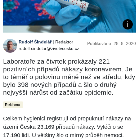
Rudolf Šindelář
| Redaktor
Publikováno: 28. 8. 2020
rudolf.sindelar@zivotvcesku.cz
Laboratoře za čtvrtek prokázaly 221
pozitivních případů nákazy koronavirem. Je
to téměř o polovinu méně než ve středu, kdy
bylo 398 nových případů a šlo o druhý
nejvyšší nárůst od začátku epidemie.
Reklama:
Celkem hygienici registrují od propuknutí nákazy na
území Česka 23.169 případů nákazy. Vyléčilo se
17.190 lidí. U většiny šlo o mírný průběh nemoci.