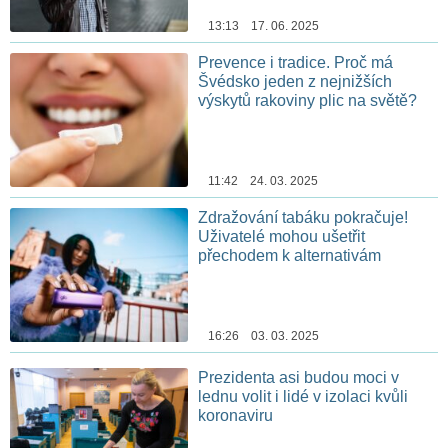
13:13 17. 06. 2025
Prevence i tradice. Proč má
Švédsko jeden z nejnižších
výskytů rakoviny plic na světě?
11:42 24. 03. 2025
Zdražování tabáku pokračuje!
Uživatelé mohou ušetřit
přechodem k alternativám
16:26 03. 03. 2025
Prezidenta asi budou moci v
lednu volit i lidé v izolaci kvůli
koronaviru