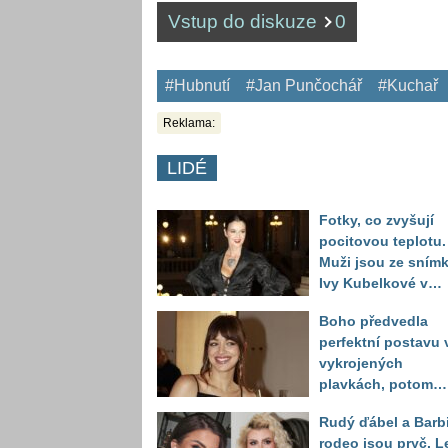
Vstup do diskuze
0
#Hubnutí
#Jan Punčochář
#Kuchař
Reklama:
LIDÉ
Fotky, co zvyšují
pocitovou teplotu.
Muži jsou ze sním
Ivy Kubelkové v
plavkách úplně pa
Boho předvedla
perfektní postavu 
vykrojených
plavkách, potom
ukázala realitu sv
Rudý ďábel a Barb
těla
rodeo jsou pryč. L