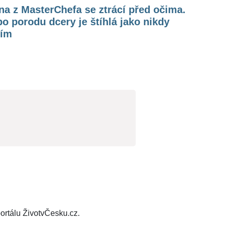
na z MasterChefa se ztrácí před očima.
o porodu dcery je štíhlá jako nikdy
tím
ortálu ŽivotvČesku.cz.