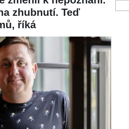
Vyhled
 na zhubnutí. Teď
mů, říká