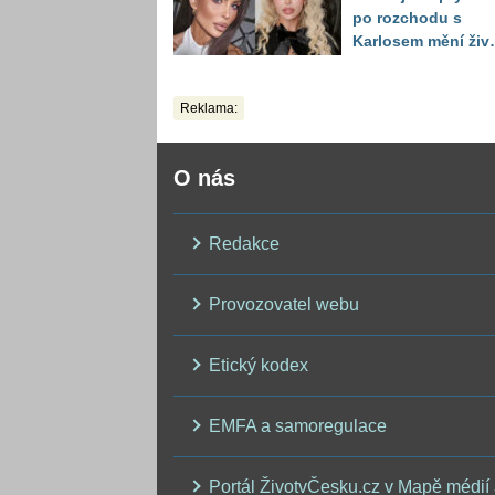
po rozchodu s
Karlosem mění živo
image, tleská jí i
Sandeva
Reklama:
O nás
Redakce
Provozovatel webu
Etický kodex
EMFA a samoregulace
Portál ŽivotvČesku.cz v Mapě médií