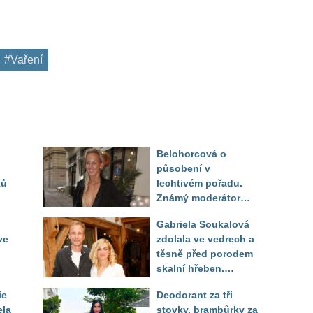
#Vaření
Belohorcová o
působení v
ků
lechtivém pořadu.
Známý moderátor
f
přiznal, že ji dírkou
Gabriela Soukalová
sledoval pod dekou
ve
zdolala ve vedrech a
těsně před porodem
skalní hřeben.
ého
Partner řešil, jak
ie
Deodorant za tři
snést "těhuli"
ela
stovky, brambůrky za