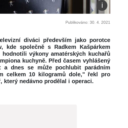
Publikováno: 30. 4. 2021
elevizní diváci především jako porotce
w, kde společně s Radkem Kašpárkem
) hodnotili výkony amatérských kuchařů
 šampiona kuchyně. Před časem vyhlášený
t a dnes se může pochlubit parádním
 celkem 10 kilogramů dole," řekl pro
 který nedávno prodělal i operaci.