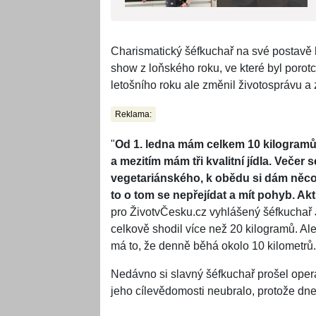
Charismatický šéfkuchař na své postavě 
show z loňského roku, ve které byl poro
letošního roku ale změnil životosprávu a z
Reklama:
"
Od 1. ledna mám celkem 10 kilogramů 
a mezitím mám tři kvalitní jídla. Veče
vegetariánského, k obědu si dám něco 
to o tom se nepřejídat a mít pohyb. Ak
pro ŽivotvČesku.cz vyhlášený šéfkuchař 
celkově shodil více než 20 kilogramů. Al
má to, že denně běhá okolo 10 kilometrů.
Nedávno si slavný šéfkuchař prošel opera
jeho cílevědomosti neubralo, protože dn