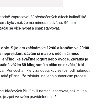
hodně zapracoval. V předtočených dílech kulinářské
tcem, bylo znát, že má mírnou nadváhu. Během
ačal se více hýbat a jinak starvovat.
dole. S jídlem začínám ve 12:00 a končím ve 20:00
r se nepřejídám, dávám si maso s něčím či něco
lehčího, ke svačině jogurt nebo ovoce. Zkrátka je
tuálně vážím 89 kilogramů a cítím se skvěle
," řekl
Jan Punčochář, který za dobu, kdy se rozhodl hubnout,
e také přiznal, že zásluhu na jeho hubnoucím procesu
cí křečových žil. Chvíli nemohl sportovat, což mu na
es je zpět ve svém pravidelném režimu.