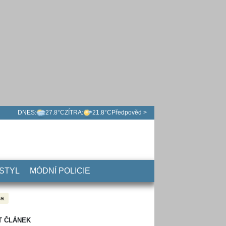
DNES:
27.8°C
ZÍTRA:
21.8°C
Předpověd >
 STYL
MÓDNÍ POLICIE
a:
T ČLÁNEK