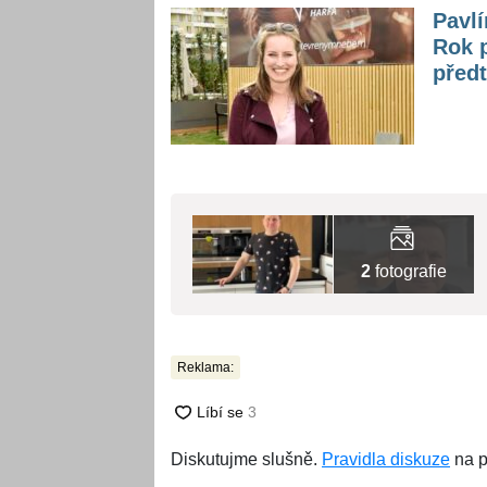
Pavlí
Rok p
před
2
fotografie
Reklama:
Diskutujme slušně.
Pravidla diskuze
na p