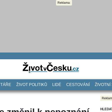
Reklama:
NTÁŘE
ŽIVOT POLITIKŮ
LIDÉ
CESTOVÁNÍ
ŽIVOTNÍ
Reklam
e změnil k nepoznání.
HLEDA