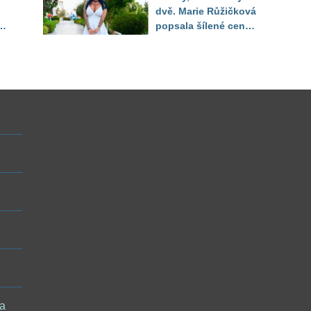
dvě. Marie Růžičková
t i
popsala šílené ceny
v Turecku
 a