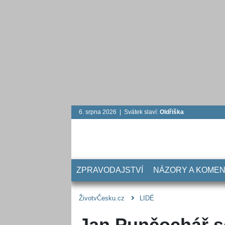
6. srpna 2026 | Svátek slaví:
Oldřiška
ZPRAVODAJSTVÍ
NÁZORY A KOME
ŽivotvČesku.cz
LIDÉ
Jan Punčochář s