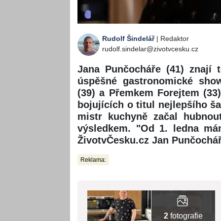
Rudolf Šindelář
| Redaktor
rudolf.sindelar@zivotvcesku.cz
Jana Punčocháře (41) znají t
úspěšné gastronomické sho
(39) a Přemkem Forejtem (33
bojujících o titul nejlepšího
mistr kuchyně začal hubnou
výsledkem. "Od 1. ledna mám
ŽivotvČesku.cz Jan Punčochář,
Reklama:
2
fotografie