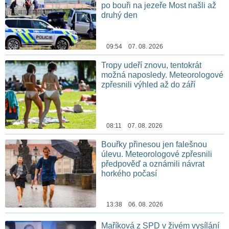
po bouři na jezeře Most našli až
druhý den
09:54 07. 08. 2026
Tropy udeří znovu, tentokrát
možná naposledy. Meteorologové
zpřesnili výhled až do září
08:11 07. 08. 2026
Bouřky přinesou jen falešnou
úlevu. Meteorologové zpřesnili
předpověď a oznámili návrat
horkého počasí
13:38 06. 08. 2026
Maříková z SPD v živém vysílání