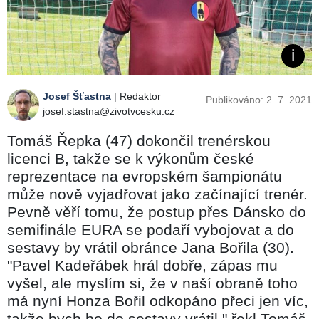
Josef Šťastna
| Redaktor
Publikováno: 2. 7. 2021
josef.stastna@zivotvcesku.cz
Tomáš Řepka (47) dokončil trenérskou
licenci B, takže se k výkonům české
reprezentace na evropském šampionátu
může nově vyjadřovat jako začínající trenér.
Pevně věří tomu, že postup přes Dánsko do
semifinále EURA se podaří vybojovat a do
sestavy by vrátil obránce Jana Bořila (30).
"Pavel Kadeřábek hrál dobře, zápas mu
vyšel, ale myslím si, že v naší obraně toho
má nyní Honza Bořil odkopáno přeci jen víc,
takže bych ho do sestavy vrátil," řekl Tomáš