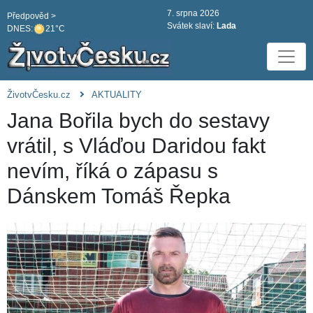
7. srpna 2026
Předpověd >
Svátek slaví:
Lada
DNES:
21°C
ŽivotvČesku.cz
AKTUALITY
Jana Bořila bych do sestavy
vrátil, s Vláďou Daridou fakt
nevím, říká o zápasu s
Dánskem Tomáš Řepka