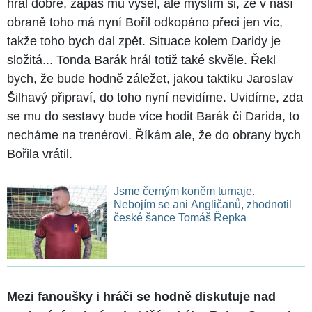
hrál dobře, zápas mu vyšel, ale myslím si, že v naší
obraně toho má nyní Bořil odkopáno přeci jen víc,
takže toho bych dal zpět. Situace kolem Daridy je
složitá... Tonda Barák hrál totiž také skvěle. Řekl
bych, že bude hodně záležet, jakou taktiku Jaroslav
Šilhavý připraví, do toho nyní nevidíme. Uvidíme, zda
se mu do sestavy bude více hodit Barák či Darida, to
necháme na trenérovi. Říkám ale, že do obrany bych
Bořila vrátil.
Jsme černým koněm turnaje.
Nebojím se ani Angličanů, zhodnotil
české šance Tomáš Řepka
Mezi fanoušky i hráči se hodně diskutuje nad