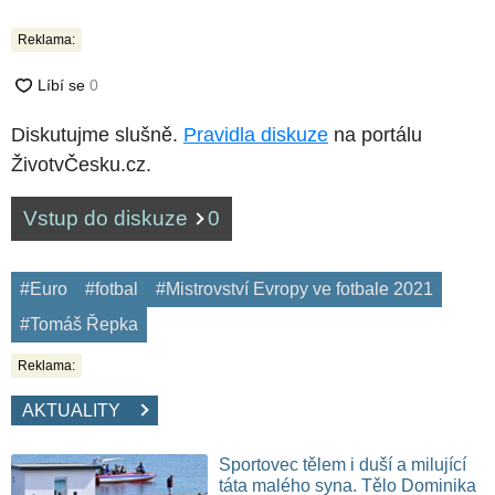
Reklama:
Diskutujme slušně.
Pravidla diskuze
na portálu
ŽivotvČesku.cz.
Vstup do diskuze
0
#Euro
#fotbal
#Mistrovství Evropy ve fotbale 2021
#Tomáš Řepka
Reklama:
AKTUALITY
Sportovec tělem i duší a milující
táta malého syna. Tělo Dominika