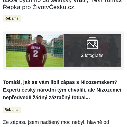
Řepka pro ŽivotvČesku.cz.
Reklama:
2
fotografie
Tomáši, jak se vám líbil zápas s Nizozemskem?
Experti český národní tým chválili, ale Nizozemci
nepředvedli žádný zázračný fotbal...
Reklama:
Ze zápasu jsem nadšený moc nebyl, hlavně od