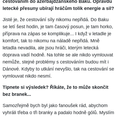
cestováním do ázerbajdžánského Baku. Opravdu
letecké přesuny ubírají hráčům tolik energie a sil?
Jisté je, že cestování síly nikomu nepřidá. Do Baku
se letí šest hodin, je tam časový posun, je tam horko,
příprava na zápas se komplikuje... I když v letadle je
komfort, tak to nikomu na náladě nepřidá. Mně
letadla nevadila, ale jsou hráči, kterým letecká
doprava vadí hodně. Na tohle se ale nikdo vymlouvat
nemůže, stejné problémy s cestováním budou mít i
Dánové. Kdyby to utkání nevyšlo, tak na cestování se
vymlouvat nikdo nesmí.
Tipnete si výsledek? Říkáte, že to může skončit
bez branek...
Samozřejmě bych byl jako fanoušek rád, abychom
vyhráli třeba o tři branky a padalo hodně gólů. Myslím