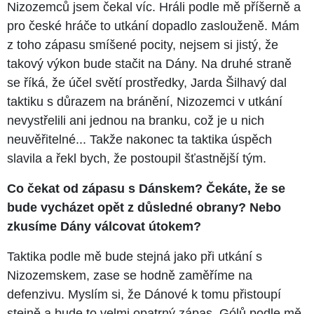
Nizozemců jsem čekal víc. Hráli podle mě příšerně a
pro české hráče to utkání dopadlo zaslouženě. Mám
z toho zápasu smíšené pocity, nejsem si jistý, že
takový výkon bude stačit na Dány. Na druhé straně
se říká, že účel světí prostředky, Jarda Šilhavý dal
taktiku s důrazem na bránění, Nizozemci v utkání
nevystřelili ani jednou na branku, což je u nich
neuvěřitelné... Takže nakonec ta taktika úspěch
slavila a řekl bych, že postoupil šťastnější tým.
Co čekat od zápasu s Dánskem? Čekáte, že se
bude vycházet opět z důsledné obrany? Nebo
zkusíme Dány válcovat útokem?
Taktika podle mě bude stejná jako při utkání s
Nizozemskem, zase se hodně zaměříme na
defenzivu. Myslím si, že Dánové k tomu přistoupí
stejně a bude to velmi opatrný zápas. Gólů podle mě