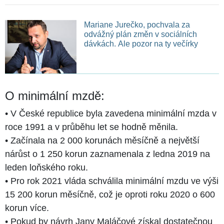
Mariane Jurečko, pochvala za
odvážný plán změn v sociálních
dávkách. Ale pozor na ty večírky
O minimální mzdě:
• V České republice byla zavedena minimální mzda v
roce 1991 a v průběhu let se hodně měnila.
• Začínala na 2 000 korunách měsíčně a největší
nárůst o 1 250 korun zaznamenala z ledna 2019 na
leden loňského roku.
• Pro rok 2021 vláda schválila minimální mzdu ve výši
15 200 korun měsíčně, což je oproti roku 2020 o 600
korun více.
• Pokud by návrh Jany Maláčové získal dostatečnou