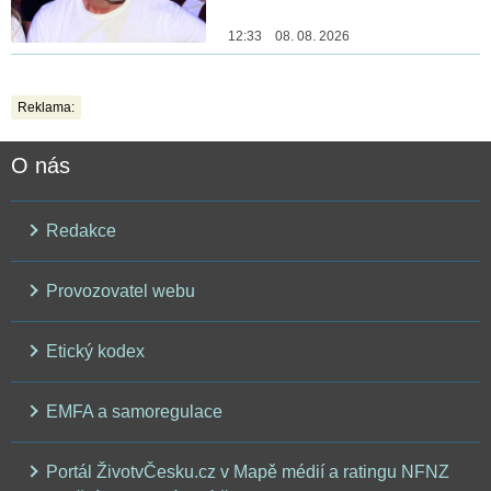
12:33 08. 08. 2026
Reklama:
O nás
Redakce
Provozovatel webu
Etický kodex
EMFA a samoregulace
Portál ŽivotvČesku.cz v Mapě médií a ratingu NFNZ