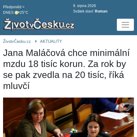
9. srpna 2026
Předpověd >
Svátek slaví:
Roman
DNES:
25°C
ŽivotvČesku.cz
AKTUALITY
Jana Maláčová chce minimální
mzdu 18 tisíc korun. Za rok by
se pak zvedla na 20 tisíc, říká
mluvčí