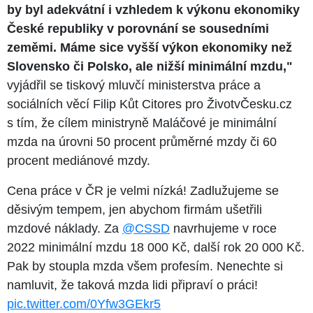
by byl adekvátní i vzhledem k výkonu ekonomiky
České republiky v porovnání se sousedními
zeměmi. Máme sice vyšší výkon ekonomiky než
Slovensko či Polsko, ale nižší minimální mzdu,"
vyjádřil se tiskový mluvčí ministerstva práce a
sociálních věcí Filip Kůt Citores pro ŽivotvČesku.cz
s tím, že cílem ministryně Maláčové je minimální
mzda na úrovni 50 procent průměrné mzdy či 60
procent mediánové mzdy.
Cena práce v ČR je velmi nízká! Zadlužujeme se
děsivým tempem, jen abychom firmám ušetřili
mzdové náklady. Za
@CSSD
navrhujeme v roce
2022 minimální mzdu 18 000 Kč, další rok 20 000 Kč.
Pak by stoupla mzda všem profesím. Nenechte si
namluvit, že taková mzda lidi připraví o práci!
pic.twitter.com/0Yfw3GEkr5