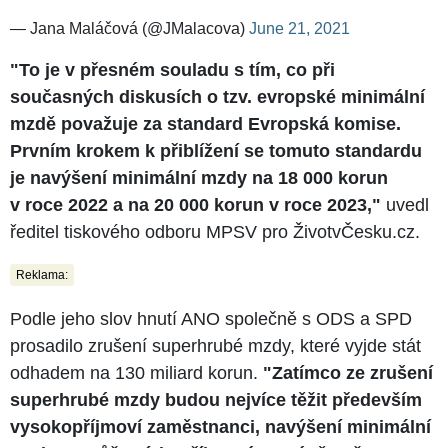
— Jana Maláčová (@JMalacova)
June 21, 2021
"To je v přesném souladu s tím, co při
současných diskusích o tzv. evropské minimální
mzdě považuje za standard Evropská komise.
Prvním krokem k přiblížení se tomuto standardu
je navýšení minimální mzdy na 18 000 korun
v roce 2022 a na 20 000 korun v roce 2023,"
uvedl
ředitel tiskového odboru MPSV pro ŽivotvČesku.cz.
Reklama:
Podle jeho slov hnutí ANO společně s ODS a SPD
prosadilo zrušení superhrubé mzdy, které vyjde stát
odhadem na 130 miliard korun.
"Zatímco ze zrušení
superhrubé mzdy budou nejvíce těžit především
vysokopříjmoví zaměstnanci, navýšení minimální