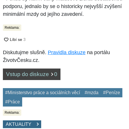
podporu, jednalo by se o historicky nejvyšší zvýšení
minimální mzdy od jejího zavedení.
Reklama:
Diskutujme slušně.
Pravidla diskuze
na portálu
ŽivotvČesku.cz.
Vstup do diskuze
0
#Ministerstvo práce a sociálních věcí
#mzda
#Peníze
#Práce
Reklama:
AKTUALITY