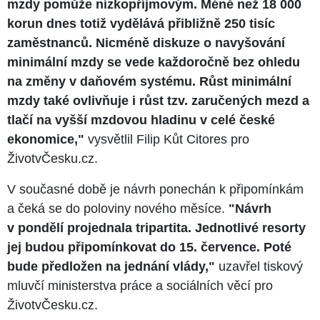
mzdy pomůže nízkopříjmovým. Méně než 18 000
korun dnes totiž vydělává přibližně 250 tisíc
zaměstnanců. Nicméně diskuze o navyšování
minimální mzdy se vede každoročně bez ohledu
na změny v daňovém systému. Růst minimální
mzdy také ovlivňuje i růst tzv. zaručených mezd a
tlačí na vyšší mzdovou hladinu v celé české
ekonomice,"
vysvětlil Filip Kůt Citores pro
ŽivotvČesku.cz.
V současné době je návrh ponechán k připomínkám
a čeká se do poloviny nového měsíce.
"Návrh
v pondělí projednala tripartita. Jednotlivé resorty
jej budou připomínkovat do 15. července. Poté
bude předložen na jednání vlády,"
uzavřel tiskový
mluvčí ministerstva práce a sociálních věcí pro
ŽivotvČesku.cz.