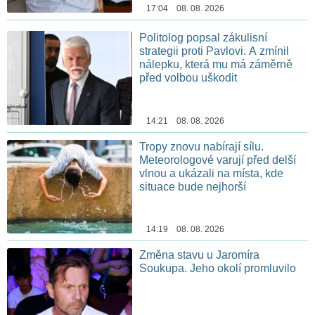
17:04 08. 08. 2026
Politolog popsal zákulisní
strategii proti Pavlovi. A zmínil
nálepku, která mu má záměrně
před volbou uškodit
14:21 08. 08. 2026
Tropy znovu nabírají sílu.
Meteorologové varují před delší
vlnou a ukázali na místa, kde
situace bude nejhorší
14:19 08. 08. 2026
Změna stavu u Jaromíra
Soukupa. Jeho okolí promluvilo