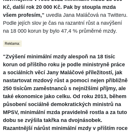
Kč, další rok 20 000 Kč. Pak by stoupla mzda
všem profesím,"
uvedla Jana Maláčová na Twitteru.
Podle jejích slov je čas na razantní růst a navýšení
na 18 000 korun by bylo 47,4 % průměrné mzdy.
Reklama:
"Zvýšení minimální mzdy alespoň na 18 tisíc
korun od příštího roku je podle ministryně práce
a sociálních věcí Jany Maláčové příležitostí, jak
nastartovat mzdový růst a pomoci nejen přibližně
250 tisícům zaměstnanců s nejnižšími příjmy, ale
také ekonomice jako celku. Od roku 2013, během
působení sociálně demokratických ministrů na
MPSV, minimální mzda pravidelně rostla a za tuto
dobu se zvýšila takřka na dvojnásobek.
Razantnější nárůst minimální mzdy v příštím roce