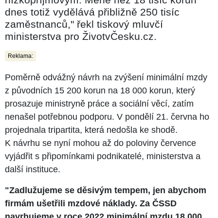
dnes totiž vydělává přibližně 250 tisíc
zaměstnanců," řekl tiskový mluvčí
ministerstva pro ŽivotvČesku.cz.
Reklama:
Poměrně odvážný návrh na zvýšení minimální mzdy
z původních 15 200 korun na 18 000 korun, který
prosazuje ministryně práce a sociální věcí, zatím
nenašel potřebnou podporu. V pondělí 21. června ho
projednala tripartita, která nedošla ke shodě.
K návrhu se nyní mohou až do poloviny července
vyjádřit s připomínkami podnikatelé, ministerstva a
další instituce.
"Zadlužujeme se děsivým tempem, jen abychom
firmám ušetřili mzdové náklady. Za ČSSD
navrhujeme v roce 2022 minimální mzdu 18 000