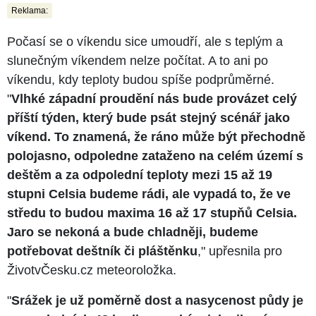
Reklama:
Počasí se o víkendu sice umoudří, ale s teplým a
slunečným víkendem nelze počítat. A to ani po
víkendu, kdy teploty budou spíše podprůměrné.
"
Vlhké západní proudění nás bude provázet celý
příští týden, který bude psát stejný scénář jako
víkend. To znamená, že ráno může být přechodně
polojasno, odpoledne zataženo na celém území s
deštěm a za odpolední teploty mezi 15 až 19
stupni Celsia budeme rádi, ale vypadá to, že ve
středu to budou maxima 16 až 17 stupňů Celsia.
Jaro se nekoná a bude chladněji, budeme
potřebovat deštník či pláštěnku
," upřesnila pro
ŽivotvČesku.cz meteoroložka.
"
Srážek je už poměrně dost a nasycenost půdy je