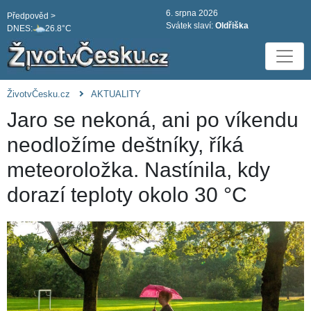
6. srpna 2026
Předpověd >
Svátek slaví:
Oldřiška
DNES:
26.8°C
ŽivotvČesku.cz
AKTUALITY
Jaro se nekoná, ani po víkendu
neodložíme deštníky, říká
meteoroložka. Nastínila, kdy
dorazí teploty okolo 30 °C