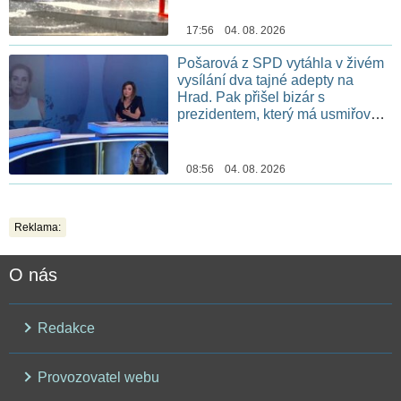
17:56 04. 08. 2026
Pošarová z SPD vytáhla v živém
vysílání dva tajné adepty na
Hrad. Pak přišel bizár s
prezidentem, který má usmiřovat
téměř půl světa
08:56 04. 08. 2026
Reklama:
O nás
Redakce
Provozovatel webu