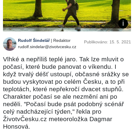
Rudolf Šindelář
| Redaktor
Publikováno: 15. 5. 2021
rudolf.sindelar@zivotvcesku.cz
Vlhké a nepříliš teplé jaro. Tak lze mluvit o
počasí, které bude panovat o víkendu. I
když trvalý déšť ustoupí, občasné srážky se
budou vyskytovat po celém Česku, a to při
teplotách, které nepřekročí dvacet stupňů.
Charakter počasí se ale nezmění ani po
neděli. "Počasí bude psát podobný scénář
celý nadcházející týden," řekla pro
ŽivotvČesku.cz meteoroložka Dagmar
Honsová.