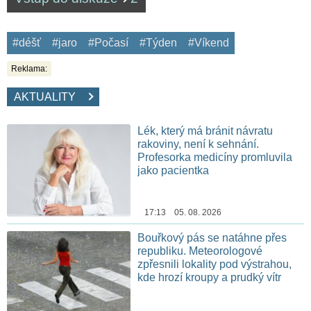
#déšť
#jaro
#Počasí
#Týden
#Víkend
Reklama:
AKTUALITY
Lék, který má bránit návratu
rakoviny, není k sehnání.
Profesorka medicíny promluvila
jako pacientka
17:13 05. 08. 2026
Bouřkový pás se natáhne přes
republiku. Meteorologové
zpřesnili lokality pod výstrahou,
kde hrozí kroupy a prudký vítr