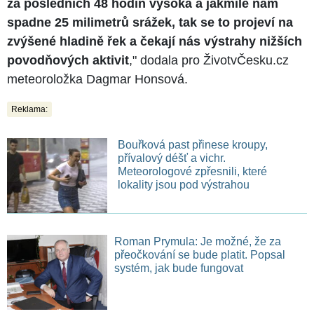
za posledních 48 hodin vysoká a jakmile nám
spadne 25 milimetrů srážek, tak se to projeví na
zvýšené hladině řek a čekají nás výstrahy nižších
povodňových aktivit
," dodala pro ŽivotvČesku.cz
meteoroložka Dagmar Honsová.
Reklama:
Bouřková past přinese kroupy,
přívalový déšť a vichr.
Meteorologové zpřesnili, které
lokality jsou pod výstrahou
Roman Prymula: Je možné, že za
přeočkování se bude platit. Popsal
systém, jak bude fungovat