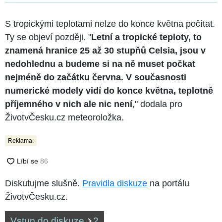
S tropickými teplotami nelze do konce května počítat.
Ty se objeví později. "
Letní a tropické teploty, to
znamená hranice 25 až 30 stupňů Celsia, jsou v
nedohlednu a budeme si na ně muset počkat
nejméně do začátku června. V současnosti
numerické modely vidí do konce května, teplotně
příjemného v nich ale nic není
," dodala pro
ŽivotvČesku.cz meteoroložka.
Reklama:
Diskutujme slušně.
Pravidla diskuze
na portálu
ŽivotvČesku.cz.
Vstup do diskuze
2